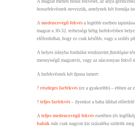
A magzat méhen belüli fekvését, az anya gerincéhe
hosszfekvésnek nevezzük, amelynek két formája is
A
medencevégű fekvés
a legtöbb esetben tapintás
magzat a 30-32. terhességi hétig farfekvésben helye
előfordulhat, hogy ez csak később, vagy a szülés pi
A helyes irányba fordulást rendszerint
fiziológiai té
mennyiségű magzatvíz, vagy az alacsonyan fekvő m
A farfekvésnek két típusa ismert:
?
részleges farfekvés
(ez a gyakoribb) – ebben az e
?
teljes farfekvés
– ilyenkor a baba lábbal előrefelé
A
teljes medencevégű fekvés
esetében (és legfőké
babák
már csak nagyon kis százaléka születik meg 