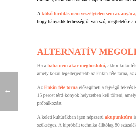
A
külső fordítás nem veszélytelen sem az anyár
hogy hányadik terhességről van szó, megfelelő-e a
ALTERNATÍV MEGOL
Ha a
baba nem akar megfordulni
, akkor különfél
amely közül legelterjedtebb az Enkin-féle torna, a
Az
Enkin-féle torna
elősegítheti a fejvégű fekvés
15 percet térd-könyök helyzetben kell tölteni, amel
próbálkozást.
A keleti kultúrákban igen népszerű
akupunktúra
i
szükséges. A kipróbált technika állítólag 80 százalé