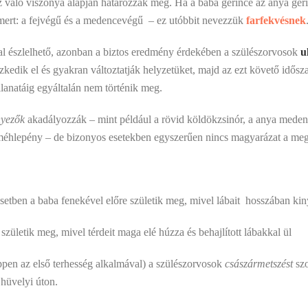
z való viszonya alapján határozzák meg. Ha a baba gerince az anya ge
mert: a fejvégű és a medencevégű – ez utóbbit nevezzük
farfekvésnek
sal észlelhető, azonban a biztos eredmény érdekében a szülészorvosok
u
zkedik el és gyakran változtatják helyzetüket, majd az ezt követő idős
llanatáig egyáltalán nem történik meg.
nyezők
akadályozzák – mint például a rövid köldökzsinór, a anya medenc
éhlepény – de bizonyos esetekben egyszerűen nincs magyarázat a meg
setben a baba fenekével előre születik meg, mivel lábait
hosszában kinyú
 születik meg, mivel térdeit maga elé húzza és behajlított lábakkal ül
ppen az első terhesség alkalmával) a szülészorvosok
császármetszést
szo
hüvelyi úton.