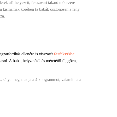
erék alá helyezett, felcsavart takaró módszere
erű a kismamák körében (a babák ösztönösen a fény
zza.
gzatfordítás ellenére is visszatér
farfekvésbe
.
asol. A baba, helyzetétől és méretétől függően,
nak, súlya meghaladja a 4 kilogrammot, valamit ha a