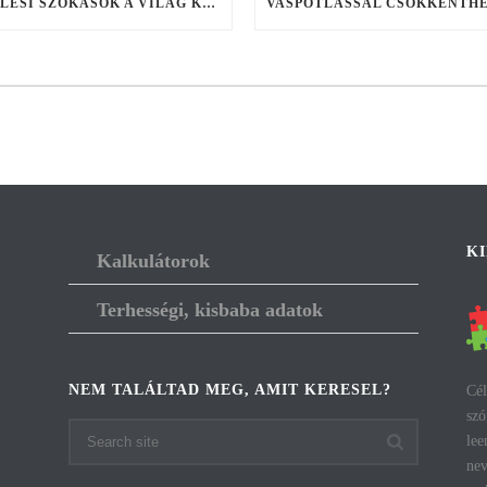
SZÜLÉSI SZOKÁSOK A VILÁG KÜLÖNBÖZŐ TÁJAIN
K
Kalkulátorok
Terhességi, kisbaba adatok
NEM TALÁLTAD MEG, AMIT KERESEL?
Cél
szó
lee
nev