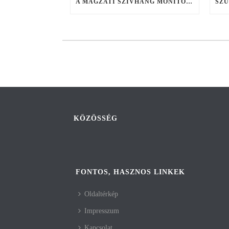
A MAGZATI SZÍVHANG MONITORIZÁLÁSA TERHESSÉG ÉS VAJÚDÁS ALATT
KÖZÖSSÉG
FONTOS, HASZNOS LINKEK
Oldaltérkép
Impresszum
Kapcsolat