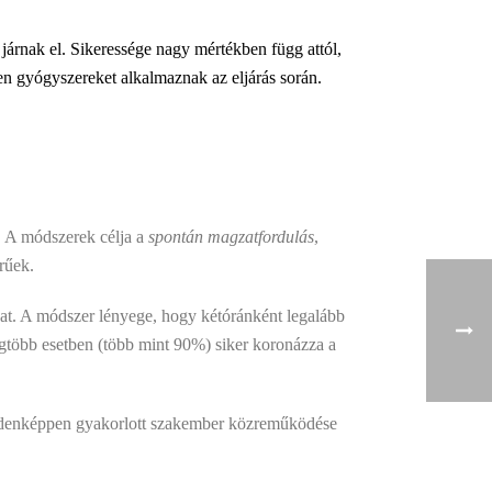
l járnak el. Sikeressége nagy mértékben függ attól,
n gyógyszereket alkalmaznak az eljárás során.
t. A módszerek célja a
spontán magzatfordulás
,
rűek.
kat. A módszer lényege, hogy kétóránként legalább
legtöbb esetben (több mint 90%) siker koronázza a
indenképpen gyakorlott szakember közreműködése