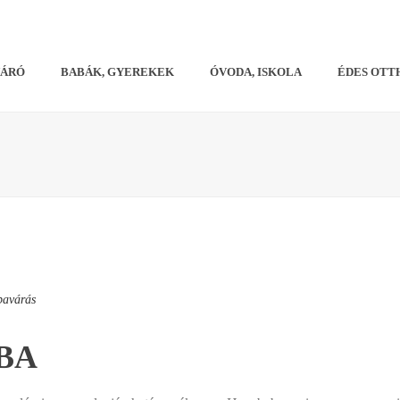
VÁRÓ
BABÁK, GYEREKEK
ÓVODA, ISKOLA
ÉDES OTT
bavárás
BA