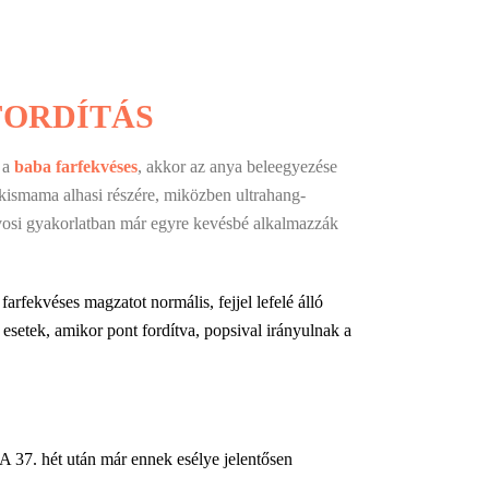
FORDÍTÁS
 a
baba farfekvéses
, akkor az anya beleegyezése
kismama alhasi részére, miközben ultrahang-
orvosi gyakorlatban már egyre kevésbé alkalmazzák
rfekvéses magzatot normális, fejjel lefelé álló
setek, amikor pont fordítva, popsival irányulnak a
 A 37. hét után már ennek esélye jelentősen