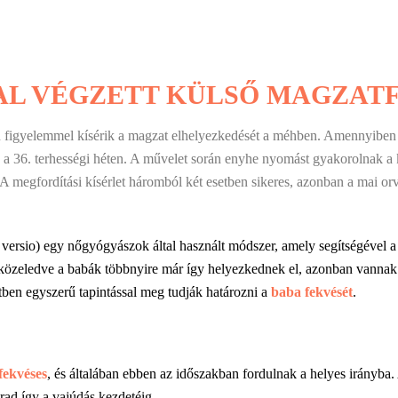
AL VÉGZETT KÜLSŐ MAGZAT
n figyelemmel kísérik a magzat elhelyezkedését a méhben. Amennyiben
 a 36. terhességi héten. A művelet során enyhe nyomást gyakorolnak a 
. A megfordítási kísérlet háromból két esetben sikeres, azonban a mai 
versio) egy nőgyógyászok által használt módszer, amely segítségével a fa
 közeledve a babák többnyire már így helyezkednek el, azonban vannak e
ben egyszerű tapintással meg tudják határozni a
baba fekvését
.
fekvéses
, és általában ebben az időszakban fordulnak a helyes irányba.
ad így a vajúdás kezdetéig.