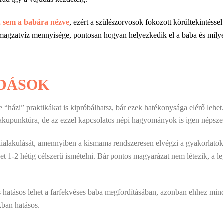
a, sem a babára nézve
, ezért a szülészorvosok fokozott körültekintésse
 magzatvíz mennyisége, pontosan hogyan helyezkedik el a baba és milye
DÁSOK
e “házi” praktikákat is kipróbálhatsz, bár ezek hatékonysága elérő lehe
z akupunktúra, de az ezzel kapcsolatos népi hagyományok is igen népsze
 kialakulását, amennyiben a kismama rendszeresen elvégzi a gyakorlato
yet 1-2 hétig célszerű ismételni. Bár pontos magyarázat nem létezik, a 
s hatásos lehet a farfekvéses baba megfordításában, azonban ehhez m
kban hatásos.