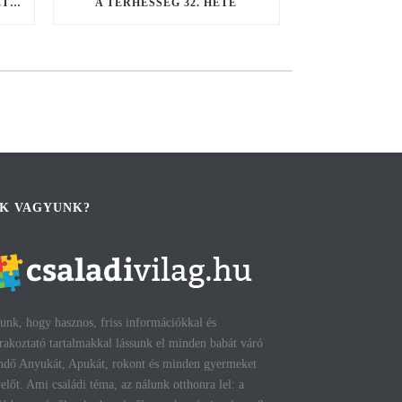
VASPÓTLÁSSAL CSÖKKENTHETŐ A KORASZÜLÉS ÉS A SZÜLÉS UTÁNI DEPRESSZIÓ KOCKÁZATA
A TERHESSÉG 32. HETE
IK VAGYUNK?
unk, hogy hasznos, friss információkkal és
rakoztató tartalmakkal lássunk el minden babát váró
ndő Anyukát, Apukát, rokont és minden gyermeket
előt. Ami családi téma, az nálunk otthonra lel: a