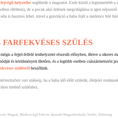
k
fejvégű helyzetbe
segíthetik a magzatot. Ezek közül a legismertebb a d
zetben eltölteni), de a pocak alsó felének megvilágítása is igen népsz
séta is hasznos lehet, mivel a gravitáció a baba fejét a medence felé hú
 FARFEKVÉSES SZÜLÉS
is a fejjel-felfelé testhelyzetet részesíti előnyben, illetve a sikeres ma
ódját és körülményeit illetően, és a legtöbb esetben császármetszést jav
fekvéses szülésről
beszélünk.
ármetszésre van szükség
, ha a baba idő előtt születik, életjelei romla
úton történő szüléshez.
kvés
Magzat
Medecevégű Fekvés
Spontán Magzatfordulás
Szülés
Terhesség
,
,
,
,
,