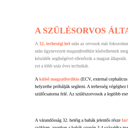
A SZÜLÉSORVOS ÁLT
A
32. terheségi hét
után az orvosok már fokozotta
után úgynevezett
magzatfordítást
kísérelhetnek meg
készülék segítségével ellenőrzik a magzat állapotát
ezt a több száz éves technikát.
A
külső magzatfordítás
(ECV, external cephalicus 
helyzetbe próbálják segíteni. A terhesség végéghez
szülőcsatorna felé.
Az szülészorvosok a legtöbb eset
A várandósság 32. hetéig a babák jelentős része
far
csökken, azonban a babák csupán 3-4 százaléka mar