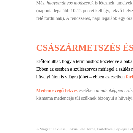
Más,
hagyományos módszerek
is léteznek, amelye
(naponta legalább 10-15 percet kell így, fekvő hely
felé fordulnak). A rendszeres, napi legalább egy óra 
CSÁSZÁRMETSZÉS ÉS
Előfordulhat, hogy a terminushoz közeledve a baba még
Ebben az esetben a szülészorvos mérlegel a szülés m
hüvelyi úton is világra jöhet – ebben az esetben
far
Medencevégű fekvés
esetében
mindenképpen csász
kismama medencéje túl szűknek bizonyul a hüvelyi 
A Magzat Fekvése
Enkin-Féle Torna
Farfekvés
Fejvégű Fe
,
,
,