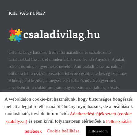
KIK VAGYUNK?
Célunk, hogy hasznos, friss információkkal és szórakoztató
tartalmakkal lássunk el minden babát váró leendő Anyukát, Apukát,
rokont és minden gyermeket nevelőt. Ami családi téma, az nálunk
otthonra lel: a családtervezéstől, teherbeeséstől, a terhesség izgalmas
9 hónapjától kezdve, a megszületett baba és növekvő gyermek
nevelésén át, a családi programokig és számos tartalmas, kreatív
időtöltésig találhatsz cikkeket, infókat. A harmonikus, boldog
A weboldalon cookie-kat használunk, hogy biztonságos böngészés
gyermekkorhoz, gyerekeink testi és lelki egészségéhez az út többek
mellett a legjobb felhasználói élményt nyújthassuk, de a beállításuk
között a szülők megfelelő attitűdje, kíváncsisága, jól informáltsága
módosítható, további információ:
Adatkezelési tájékoztató (cookie
mentén vezet. Reméljük, mi is segítünk ezen az úton!
és ezen kívül folyamatosan elérhetőek a
szabályzat)
Felhasználási
Cookie beállítása
Elfogadom
feltételek