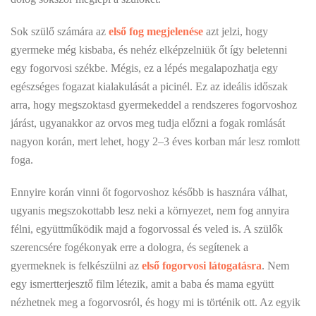
Sok szülő számára az
első fog megjelenése
azt jelzi, hogy
gyermeke még kisbaba, és nehéz elképzelniük őt így beletenni
egy fogorvosi székbe. Mégis, ez a lépés megalapozhatja egy
egészséges fogazat kialakulását a picinél. Ez az ideális időszak
arra, hogy megszoktasd gyermekeddel a rendszeres fogorvoshoz
járást, ugyanakkor az orvos meg tudja előzni a fogak romlását
nagyon korán, mert lehet, hogy 2–3 éves korban már lesz romlott
foga.
Ennyire korán vinni őt fogorvoshoz később is hasznára válhat,
ugyanis megszokottabb lesz neki a környezet, nem fog annyira
félni, együttműködik majd a fogorvossal és veled is. A szülők
szerencsére fogékonyak erre a dologra, és segítenek a
gyermeknek is felkészülni az
első fogorvosi látogatásra
. Nem
egy ismertterjesztő film létezik, amit a baba és mama együtt
nézhetnek meg a fogorvosról, és hogy mi is történik ott. Az egyik