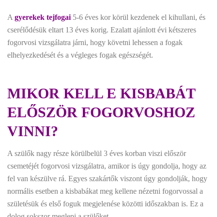
A
gyerekek tejfogai
5-6 éves kor körül kezdenek el kihullani, és
cserélődésük eltart 13 éves korig. Ezalatt ajánlott évi kétszeres
fogorvosi vizsgálatra járni, hogy követni lehessen a fogak
elhelyezkedését és a végleges fogak egészségét.
MIKOR KELL E KISBABÁT
ELŐSZÖR FOGORVOSHOZ
VINNI?
A szülők nagy része körülbelül 3 éves korban viszi először
csemetéjét fogorvosi vizsgálatra, amikor is úgy gondolja, hogy az
fel van készülve rá. Egyes szakártők viszont úgy gondolják, hogy
normális esetben a kisbabákat meg kellene nézetni fogorvossal a
születésük és első foguk megjelenése közötti időszakban is. Ez a
dolog sokszor meglepi a szülőket.