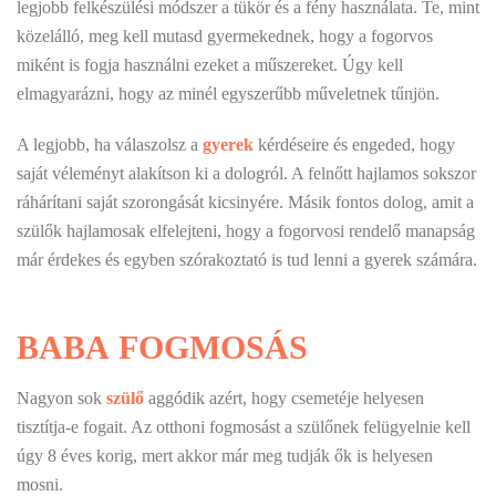
legjobb felkészülési módszer a tükör és a fény használata. Te, mint
közelálló, meg kell mutasd gyermekednek, hogy a fogorvos
miként is fogja használni ezeket a műszereket. Úgy kell
elmagyarázni, hogy az minél egyszerűbb műveletnek tűnjön.
A legjobb, ha válaszolsz a
gyerek
kérdéseire és engeded, hogy
saját véleményt alakítson ki a dologról. A felnőtt hajlamos sokszor
ráhárítani saját szorongását kicsinyére. Másik fontos dolog, amit a
szülők hajlamosak elfelejteni, hogy a fogorvosi rendelő manapság
már érdekes és egyben szórakoztató is tud lenni a gyerek számára.
BABA FOGMOSÁS
Nagyon sok
szülő
aggódik azért, hogy csemetéje helyesen
tisztítja-e fogait. Az otthoni fogmosást a szülőnek felügyelnie kell
úgy 8 éves korig, mert akkor már meg tudják ők is helyesen
mosni.