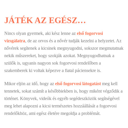
JÁTÉK AZ EGÉSZ…
Nincs olyan gyermek, aki kész lenne az
első fogorvosi
vizsgálatra
, de az orvos és a nővér tudják kezelni a helyzetet. Az
nővérek segítenek a kicsinek megnyugodni, sokszor megmutatnak
nekik műszereket, hogy szokják azokat. Megnyugodhatnak a
szülők is, ugyanis nagyon sok fogorvosi rendelőben a
szakemberek ki voltak képezve a fiatal páciensekre is.
Mikor eljön az idő, hogy az
első fogorvosi látogatást
meg kell
tennetek, sokat számít a későbbiekben is, hogy miként végződik a
történet. Könyvek, videók és egyéb segédeszközök segítségével
meg lehet alapozni a kicsi természetes hozzáállását a fogorvosi
rendelőkhöz, ami egész életére megoldja a problémát.