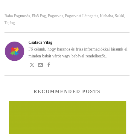
Baba Fogmosás
Elsõ Fog
Fogorvos
Fogorvosi Látogatás
Kisbaba
Szülő
,
,
,
,
,
,
Tejfog
Családi Világ
Fő célunk, hogy hasznos és friss információkkal lássunk el
minden babát várót vagy babával rendelkezőt...
RECOMMENDED POSTS