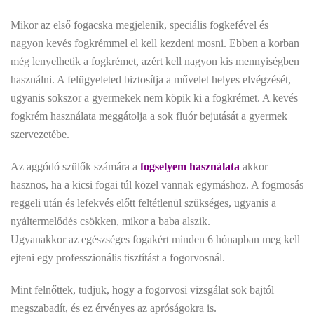
Mikor az első fogacska megjelenik, speciális fogkefével és
nagyon kevés fogkrémmel el kell kezdeni mosni. Ebben a korban
még lenyelhetik a fogkrémet, azért kell nagyon kis mennyiségben
használni. A felügyeleted biztosítja a művelet helyes elvégzését,
ugyanis sokszor a gyermekek nem köpik ki a fogkrémet. A kevés
fogkrém használata meggátolja a sok fluór bejutását a gyermek
szervezetébe.
Az aggódó szülők számára a
fogselyem használata
akkor
hasznos, ha a kicsi fogai túl közel vannak egymáshoz. A fogmosás
reggeli után és lefekvés előtt feltétlenül szükséges, ugyanis a
nyáltermelődés csökken, mikor a baba alszik.
Ugyanakkor az egészséges fogakért minden 6 hónapban meg kell
ejteni egy professzionális tisztítást a fogorvosnál.
Mint felnőttek, tudjuk, hogy a fogorvosi vizsgálat sok bajtól
megszabadít, és ez érvényes az apróságokra is.