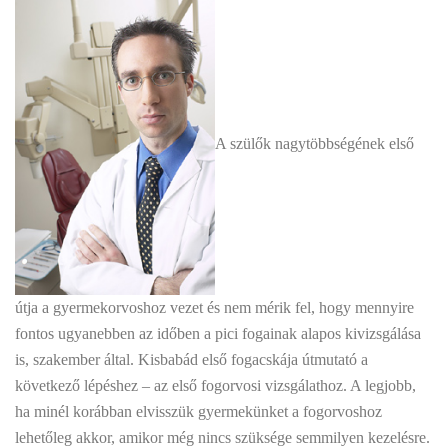
A szülők nagytöbbségének első
útja a gyermekorvoshoz vezet és nem mérik fel, hogy mennyire
fontos ugyanebben az időben a pici fogainak alapos kivizsgálása
is, szakember által. Kisbabád első fogacskája útmutató a
következő lépéshez – az első fogorvosi vizsgálathoz. A legjobb,
ha minél korábban elvisszük gyermekünket a fogorvoshoz
lehetőleg akkor, amikor még nincs szüksége semmilyen kezelésre.