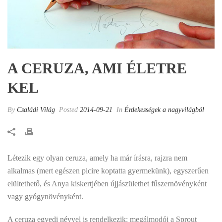
A CERUZA, AMI ÉLETRE
KEL
By
Családi Világ
Posted
2014-09-21
In
Érdekességek a nagyvilágból
Létezik egy olyan ceruza, amely ha már írásra, rajzra nem
alkalmas (mert egészen picire koptatta gyermekünk), egyszerűen
elültethető, és Anya kiskertjében újjászülethet fűszernövényként
vagy gyógynövényként.
A ceruza egyedi névvel is rendelkezik: megálmodói a Sprout