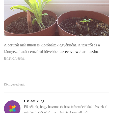
A ceruzát már itthon is kipróbálták egyébként. A tesztről és a
környezetbarát ceruzáról bővebben az
ecoverwebaruhaz.hu
-n
lehet olvasni.
Környezetbarát
Családi Világ
Fő célunk, hogy hasznos és friss információkkal lássunk el
minden babát várót vagy babával rendelkezőt...