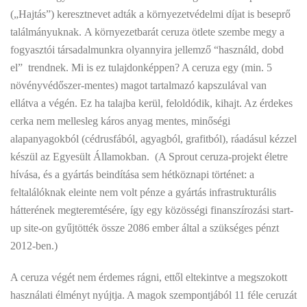
(„Hajtás”) keresztnevet adták a környezetvédelmi díjat is beseprő
találmányuknak. A környezetbarát ceruza ötlete szembe megy a
fogyasztói társadalmunkra olyannyira jellemző “használd, dobd
el” trendnek. Mi is ez tulajdonképpen? A ceruza egy (min. 5
növényvédőszer-mentes) magot tartalmazó kapszulával van
ellátva a végén. Ez ha talajba kerül, feloldódik, kihajt. Az érdekes
cerka nem mellesleg káros anyag mentes, minőségi
alapanyagokból (cédrusfából, agyagból, grafitból), ráadásul kézzel
készül az Egyesült Államokban. (A Sprout ceruza-projekt életre
hívása, és a gyártás beindítása sem hétköznapi történet: a
feltalálóknak eleinte nem volt pénze a gyártás infrastrukturális
hátterének megteremtésére, így egy közösségi finanszírozási start-
up site-on gyűjtötték össze 2086 ember által a szükséges pénzt
2012-ben.)
A ceruza végét nem érdemes rágni, ettől eltekintve a megszokott
használati élményt nyújtja. A magok szempontjából 11 féle ceruzát