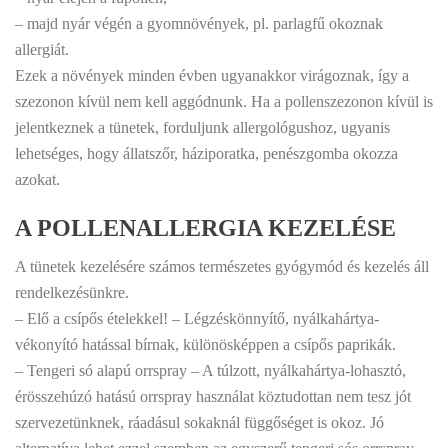
– majd nyár végén a gyomnövények, pl. parlagfű okoznak
allergiát.
Ezek a növények minden évben ugyanakkor virágoznak, így a
szezonon kívül nem kell aggódnunk. Ha a pollenszezonon kívül is
jelentkeznek a tünetek, forduljunk allergológushoz, ugyanis
lehetséges, hogy állatszőr, háziporatka, penészgomba okozza
azokat.
A POLLENALLERGIA KEZELÉSE
A tünetek kezelésére számos természetes gyógymód és kezelés áll
rendelkezésünkre.
– Elő a csípős ételekkel! – Légzéskönnyítő, nyálkahártya-
vékonyító hatással bírnak, különösképpen a csípős paprikák.
– Tengeri só alapú orrspray – A túlzott, nyálkahártya-lohasztó,
érösszehúzó hatású orrspray használat köztudottan nem tesz jót
szervezetünknek, ráadásul sokaknál függőséget is okoz. Jó