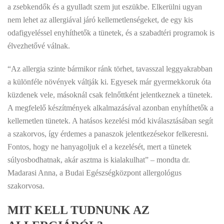
a zsebkendők és a gyulladt szem jut eszükbe. Elkerülni ugyan
nem lehet az allergiával járó kellemetlenségeket, de egy kis
odafigyeléssel enyhíthetők a tünetek, és a szabadtéri programok is
élvezhetővé válnak.
“Az allergia szinte bármikor ránk törhet, tavasszal leggyakrabban
a különféle növények váltják ki. Egyesek már gyermekkoruk óta
küzdenek vele, másoknál csak felnőttként jelentkeznek a tünetek.
A megfelelő készítmények alkalmazásával azonban enyhíthetők a
kellemetlen tünetek. A hatásos kezelési mód kiválasztásában segít
a szakorvos, így érdemes a panaszok jelentkezésekor felkeresni.
Fontos, hogy ne hanyagoljuk el a kezelését, mert a tünetek
súlyosbodhatnak, akár asztma is kialakulhat” – mondta dr.
Madarasi Anna, a Budai Egészségközpont allergológus
szakorvosa.
MIT KELL TUDNUNK AZ