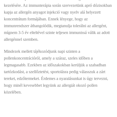
kezelésére. Az immunterápia során szervezetünk apró dózisokban
kapja az allergén anyagot injekció vagy nyelv alá helyezett
koncentrátum formájában. Ennek lényege, hogy az
immunrendszer áthangolódik, megtanulja tolerálni az allergént,
mígnem 3-5 év elteltével szinte teljesen immunissá válik az adott
allergénnel szemben.
Mindezek mellett tájékozódjunk napi szinten a
pollenkoncentrációról, amely a száraz, szeles időben a
legmagasabb. Ezekben az időszakokban kerüljük a szabadban
tartózkodást, a szellőztetést, sportolásra pedig válasszuk a zárt
tereket, edzőtermeket. Érdemes a nyaralásunkat is úgy tervezni,
hogy minél kevesebbet legyünk az allergiát okozó pollen
közelében.