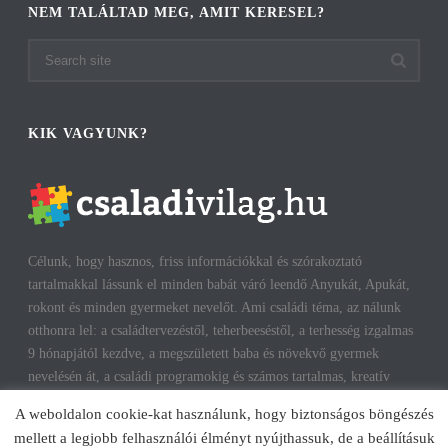
NEM TALÁLTAD MEG, AMIT KERESEL?
KIK VAGYUNK?
Célunk, hogy hasznos, friss információkkal és szórakoztató
tartalmakkal lássunk el minden babát váró leendő Anyukát, Apukát,
rokont és minden gyermeket nevelőt. Ami családi téma, az nálunk
otthonra lel: a családtervezéstől, teherbeeséstől, a terhesség izgalmas
9 hónapjától kezdve, a megszületett baba és növekvő gyermek
nevelésén át, a családi programokig és számos tartalmas, kreatív
időtöltésig találhatsz cikkeket, infókat. A harmonikus, boldog
A weboldalon cookie-kat használunk, hogy biztonságos böngészés
gyermekkorhoz, gyerekeink testi és lelki egészségéhez az út többek
mellett a legjobb felhasználói élményt nyújthassuk, de a beállításuk
között a szülők megfelelő attitűdje, kíváncsisága, jól informáltsága