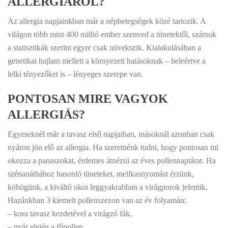
ALLERGIÁRÓL?
Az allergia napjainkban már a népbetegségek közé tartozik. A
világon több mint 400 millió ember szenved a tünetektől, számuk
a statisztikák szerint egyre csak növekszik. Kialakulásában a
genetikai hajlam mellett a környezeti hatásoknak – beleértve a
lelki tényezőket is – lényeges szerepe van.
PONTOSAN MIRE VAGYOK
ALLERGIÁS?
Egyeseknél már a tavasz első napjaiban, másoknál azonban csak
nyáron jön elő az allergia. Ha szeretnénk tudni, hogy pontosan mi
okozza a panaszokat, érdemes átnézni az éves pollennaptárat. Ha
szénanáthához hasonló tüneteket, mellkasnyomást érzünk,
köhögünk, a kiváltó okot leggyakrabban a virágporok jelentik.
Hazánkban 3 kiemelt pollenszezon van az év folyamán:
– kora tavasz kezdetével a virágzó fák,
– nyár elején a fűpollen,