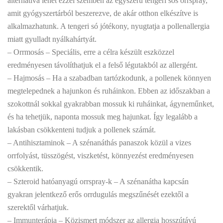
alternatíva lehet ezzel szemben az egyszerű tengeri sós orrspray,
amit gyógyszertárból beszerezve, de akár otthon elkészítve is
alkalmazhatunk. A tengeri só jótékony, nyugtatja a pollenallergia
miatt gyulladt nyálkahártyát.
– Orrmosás – Speciális, erre a célra készült eszközzel
eredményesen távolíthatjuk el a felső légutakból az allergént.
– Hajmosás – Ha a szabadban tartózkodunk, a pollenek könnyen
megtelepednek a hajunkon és ruháinkon. Ebben az időszakban a
szokottnál sokkal gyakrabban mossuk ki ruháinkat, ágyneműnket,
és ha tehetjük, naponta mossuk meg hajunkat. Így legalább a
lakásban csökkenteni tudjuk a pollenek számát.
– Antihisztaminok – A szénanáthás panaszok közül a vizes
orrfolyást, tüsszögést, viszketést, könnyezést eredményesen
csökkentik.
– Szteroid hatóanyagú orrspray-k – A szénanátha kapcsán
gyakran jelentkező erős orrdugulás megszűnését ezektől a
szerektől várhatjuk.
– Immunterápia – Közismert módszer az allergia hosszútávú