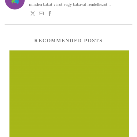
minden babát várót vagy babával rendelkezőt...
RECOMMENDED POSTS