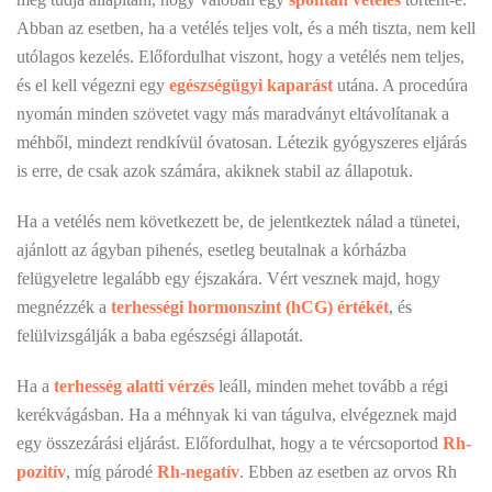
Abban az esetben, ha a vetélés teljes volt, és a méh tiszta, nem kell
utólagos kezelés. Előfordulhat viszont, hogy a vetélés nem teljes,
és el kell végezni egy
egészségügyi kaparást
utána. A procedúra
nyomán minden szövetet vagy más maradványt eltávolítanak a
méhből, mindezt rendkívül óvatosan. Létezik gyógyszeres eljárás
is erre, de csak azok számára, akiknek stabil az állapotuk.
Ha a vetélés nem következett be, de jelentkeztek nálad a tünetei,
ajánlott az ágyban pihenés, esetleg beutalnak a kórházba
felügyeletre legalább egy éjszakára. Vért vesznek majd, hogy
megnézzék a
terhességi hormonszint
(hCG)
értékét
, és
felülvizsgálják a baba egészségi állapotát.
Ha a
terhesség alatti vérzés
leáll, minden mehet tovább a régi
kerékvágásban. Ha a méhnyak ki van tágulva, elvégeznek majd
egy összezárási eljárást. Előfordulhat, hogy a te vércsoportod
Rh-
pozitív
, míg párodé
Rh-negatív
. Ebben az esetben az orvos Rh