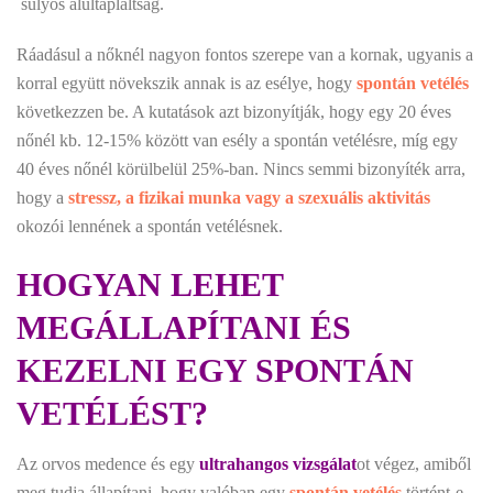
 súlyos alultápláltság.
Ráadásul a nőknél nagyon fontos szerepe van a kornak, ugyanis a
korral együtt növekszik annak is az esélye, hogy
spontán vetélés
következzen be. A kutatások azt bizonyítják, hogy egy 20 éves
nőnél kb. 12-15% között van esély a spontán vetélésre, míg egy
40 éves nőnél körülbelül 25%-ban. Nincs semmi bizonyíték arra,
hogy a
stressz, a fizikai munka vagy a szexuális aktivitás
okozói lennének a spontán vetélésnek.
HOGYAN LEHET
MEGÁLLAPÍTANI ÉS
KEZELNI EGY SPONTÁN
VETÉLÉST?
Az orvos medence és egy
ultrahangos vizsgálat
ot végez, amiből
meg tudja állapítani, hogy valóban egy
spontán vetélés
történt-e.