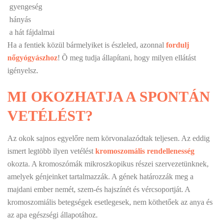
 gyengeség
 hányás
 a hát fájdalmai
Ha a fentiek közül bármelyiket is észleled, azonnal
fordulj
nőgyógyászhoz
! Õ meg tudja állapítani, hogy milyen ellátást
igényelsz.
MI OKOZHATJA A SPONTÁN
VETÉLÉST?
Az okok sajnos egyelőre nem körvonalazódtak teljesen. Az eddig
ismert legtöbb ilyen vetélést
kromoszomális rendellenesség
okozta. A kromoszómák mikroszkopikus részei szervezetünknek,
amelyek génjeinket tartalmazzák. A gének határozzák meg a
majdani ember nemét, szem-és hajszínét és vércsoportját. A
kromoszomiális betegségek esetlegesek, nem köthetőek az anya és
az apa egészségi állapotához.