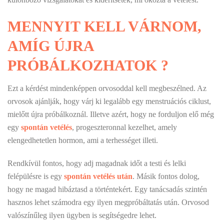
MENNYIT KELL VÁRNOM,
AMÍG ÚJRA
PRÓBÁLKOZHATOK ?
Ezt a kérdést mindenképpen orvosoddal kell megbeszélned. Az
orvosok ajánlják, hogy várj ki legalább egy menstruációs ciklust,
mielőtt újra próbálkoznál. Illetve azért, hogy ne forduljon elő még
egy
spontán vetélés
, progeszteronnal kezelhet, amely
elengedhetetlen hormon, ami a terhességet illeti.
Rendkívül fontos, hogy adj magadnak időt a testi és lelki
felépülésre is egy
spontán vetélés után
. Másik fontos dolog,
hogy ne magad hibáztasd a történtekért. Egy tanácsadás szintén
hasznos lehet számodra egy ilyen megpróbáltatás után. Orvosod
valószínűleg ilyen ügyben is segítségedre lehet.