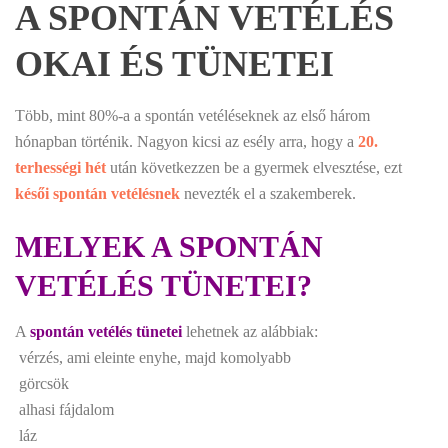
A SPONTÁN VETÉLÉS
OKAI ÉS TÜNETEI
Több, mint 80%-a a spontán vetéléseknek az első három
hónapban történik. Nagyon kicsi az esély arra, hogy a
20.
terhességi hét
után következzen be a gyermek elvesztése, ezt
késői spontán vetélésnek
nevezték el a szakemberek.
MELYEK A SPONTÁN
VETÉLÉS TÜNETEI?
A
spontán vetélés tünetei
lehetnek az alábbiak:
 vérzés, ami eleinte enyhe, majd komolyabb
 görcsök
 alhasi fájdalom
 láz