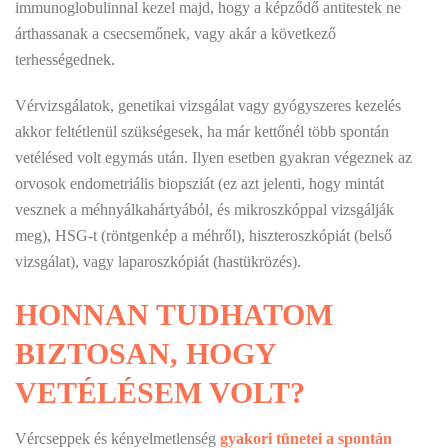
immunoglobulinnal kezel majd, hogy a képződő antitestek ne
árthassanak a csecsemőnek, vagy akár a következő
terhességednek.
Vérvizsgálatok, genetikai vizsgálat vagy gyógyszeres kezelés
akkor feltétlenül szükségesek, ha már kettőnél több spontán
vetélésed volt egymás után. Ilyen esetben gyakran végeznek az
orvosok endometriális biopsziát (ez azt jelenti, hogy mintát
vesznek a méhnyálkahártyából, és mikroszkóppal vizsgálják
meg), HSG-t (röntgenkép a méhről), hiszteroszkópiát (belső
vizsgálat), vagy laparoszkópiát (hastükrözés).
HONNAN TUDHATOM
BIZTOSAN, HOGY
VETÉLÉSEM VOLT?
Vércseppek és kényelmetlenség
gyakori tünetei a spontán