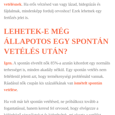
vetélésnek
. Ha erős vérzésed van vagy lázad, hidegrázás és
fájdalmak, mindenképp fordulj orvoshoz! Ezek lehetnek egy
fertőzés jelei is.
LEHETEK-E MÉG
ÁLLAPOTOS EGY SPONTÁN
VETÉLÉS UTÁN?
Igen.
A spontán elvetélt nők 85%-a azután kihordott egy normális
terhességet is, minden akadály nélkül. Egy spontán vetélés nem
feltétlenül jelenti azt, hogy termékenységi problémáid vannak.
Ráadásul nők csupán kis százalékának van
ismételt spontán
vetélése
.
Ha volt már két spontán vetélésed, ne próbálkozz tovább a
fogantatással, hanem keresd fel orvosod, hogy elvégezze a
különböző vizsgálatokat és kiderítsétek, mi okozta a vetélést.