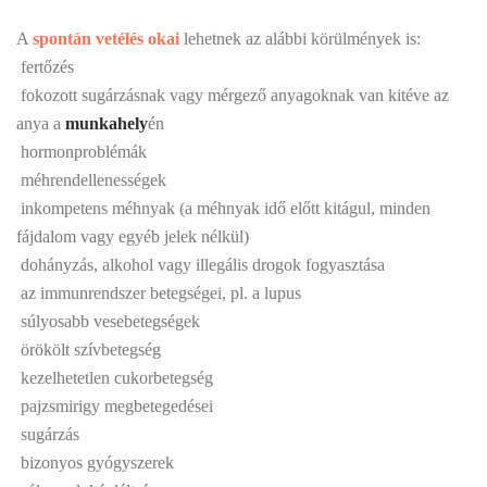
A
spontán vetélés okai
lehetnek az alábbi körülmények is:
 fertőzés
 fokozott sugárzásnak vagy mérgező anyagoknak van kitéve az
anya a
munkahely
én
 hormonproblémák
 méhrendellenességek
 inkompetens méhnyak (a méhnyak idő előtt kitágul, minden
fájdalom vagy egyéb jelek nélkül)
 dohányzás, alkohol vagy illegális drogok fogyasztása
 az immunrendszer betegségei, pl. a lupus
 súlyosabb vesebetegségek
 örökölt szívbetegség
 kezelhetetlen cukorbetegség
 pajzsmirigy megbetegedései
 sugárzás
 bizonyos gyógyszerek