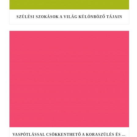
SZÜLÉSI SZOKÁSOK A VILÁG KÜLÖNBÖZŐ TÁJAIN
VASPÓTLÁSSAL CSÖKKENTHETŐ A KORASZÜLÉS ÉS A SZÜLÉS UTÁNI DEPRESSZIÓ KOCKÁZATA