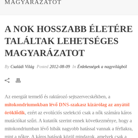
MAGYARÁZATOT
A NOK HOSSZABB ÉLETÉRE
TALÁLTAK LEHETSÉGES
MAGYARÁZATOT
By
Családi Világ
Posted
2012-08-09
In
Érdekességek a nagyvilágból
Az energiát termelő és raktározó sejtszervecskékben, a
mitokondriumokban lévő DNS-szakasz kizárólag az anyától
öröklődik
, ezért az evolúciós szelekció csak a nők számára káros
mutációkat szűri. A kutatók szerint ennek következménye, hogy a
mitokondriumban lévő hibák nagyobb hatással vannak a férfiakra,
mint a nőkre. A káros hatások közül mindazok, amelyek csak a