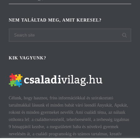
NEM TALÁLTAD MEG, AMIT KERESEL?
KIK VAGYUNK?
Célunk, hogy hasznos, friss információkkal és szórakoztató
tartalmakkal lássunk el minden babát váró leendő Anyukát, Apukát,
rokont és minden gyermeket nevelőt. Ami családi téma, az nálunk
otthonra lel: a családtervezéstől, teherbeeséstől, a terhesség izgalmas
9 hónapjától kezdve, a megszületett baba és növekvő gyermek
nevelésén át, a családi programokig és számos tartalmas, kreatív