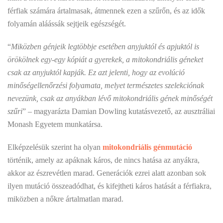
férfiak számára ártalmasak, átmennek ezen a szűrőn, és az idők
folyamán aláássák sejtjeik egészségét.
“
Miközben génjeik legtöbbje esetében anyjuktól és apjuktól is
örökölnek egy-egy kópiát a gyerekek, a mitokondriális géneket
csak az anyjuktól kapják. Ez azt jelenti, hogy az evolúció
minőségellenőrzési folyamata, melyet természetes szelekciónak
nevezünk, csak az anyákban lévő mitokondriális gének minőségét
szűri
” – magyarázta Damian Dowling kutatásvezető, az ausztráliai
Monash Egyetem munkatársa.
Elképzelésük szerint ha olyan
mitokondriális génmutáció
történik, amely az apáknak káros, de nincs hatása az anyákra,
akkor az észrevétlen marad. Generációk ezrei alatt azonban sok
ilyen mutáció összeadódhat, és kifejtheti káros hatását a férfiakra,
miközben a nőkre ártalmatlan marad.