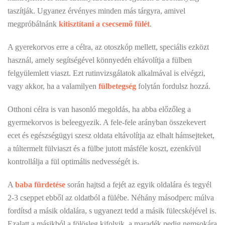
taszítják. Ugyanez érvényes minden más tárgyra, amivel
megpróbálnánk
kitisztítani a csecsemő fülét
.
A gyerekorvos erre a célra, az otoszkóp mellett, speciális ezközt
használ, amely segítségével könnyedén eltávolítja a fülben
felgyülemlett viaszt. Ezt rutinvizsgálatok alkalmával is elvégzi,
vagy akkor, ha a valamilyen
fülbetegség
folytán fordulsz hozzá.
Otthoni célra is van hasonló megoldás, ha abba előzőleg a
gyermekorvos is beleegyezik. A fele-fele arányban összekevert
ecet és egészségügyi szesz oldata eltávolítja az elhalt hámsejteket,
a túltermelt fülviaszt és a fülbe jutott másféle koszt, ezenkívül
kontrollálja a fül optimális nedvességét is.
A
baba fürdetése
során hajtsd a fejét az egyik oldalára és tegyél
2-3 cseppet ebből az oldatból a fülébe. Néhány másodperc múlva
fordítsd a másik oldalára, s ugyanezt tedd a másik fülecskéjével is.
Ezalatt a másikból a fölösleg kifolyik, a maradék pedig nemsokára