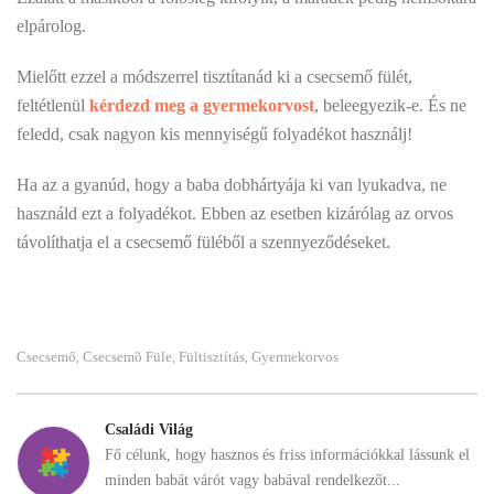
elpárolog.
Mielőtt ezzel a módszerrel tisztítanád ki a csecsemő fülét,
feltétlenül
kérdezd meg a gyermekorvost
, beleegyezik-e. És ne
feledd, csak nagyon kis mennyiségű folyadékot használj!
Ha az a gyanúd, hogy a baba dobhártyája ki van lyukadva, ne
használd ezt a folyadékot. Ebben az esetben kizárólag az orvos
távolíthatja el a csecsemő füléből a szennyeződéseket.
Csecsemő
Csecsemõ Füle
Fültisztítás
Gyermekorvos
,
,
,
Családi Világ
Fő célunk, hogy hasznos és friss információkkal lássunk el
minden babát várót vagy babával rendelkezőt...