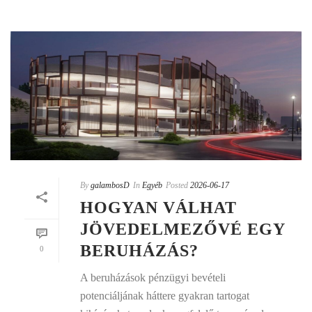
By
galambosD
In
Egyéb
Posted
2026-06-17
HOGYAN VÁLHAT
JÖVEDELMEZŐVÉ EGY
BERUHÁZÁS?
0
A beruházások pénzügyi bevételi
potenciáljának háttere gyakran tartogat