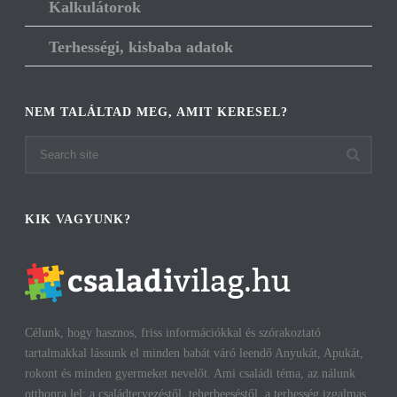
Kalkulátorok
Terhességi, kisbaba adatok
NEM TALÁLTAD MEG, AMIT KERESEL?
KIK VAGYUNK?
Célunk, hogy hasznos, friss információkkal és szórakoztató
tartalmakkal lássunk el minden babát váró leendő Anyukát, Apukát,
rokont és minden gyermeket nevelőt. Ami családi téma, az nálunk
otthonra lel: a családtervezéstől, teherbeeséstől, a terhesség izgalmas