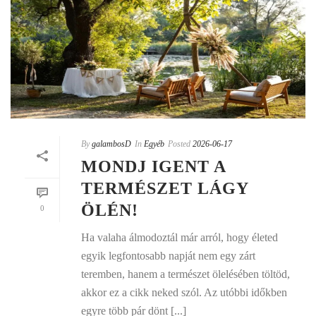
By
galambosD
In
Egyéb
Posted
2026-06-17
MONDJ IGENT A
TERMÉSZET LÁGY
ÖLÉN!
0
Ha valaha álmodoztál már arról, hogy életed
egyik legfontosabb napját nem egy zárt
teremben, hanem a természet ölelésében töltöd,
akkor ez a cikk neked szól. Az utóbbi időkben
egyre több pár dönt [...]