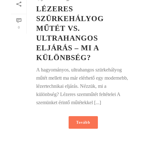
LÉZERES
SZÜRKEHÁLYOG
MŰTÉT VS.
0
ULTRAHANGOS
ELJÁRÁS – MI A
KÜLÖNBSÉG?
A hagyományos, ultrahangos szürkehályog
műtét mellett ma már elérhető egy modernebb,
lézertechnikai eljárás. Nézzük, mi a
különbség? Lézeres szemműtét feltételei A
szemünket érintő műtétekkel [...]
Tovább