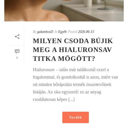
By
galambosD
In
Egyéb
Posted
2026-06-15
MILYEN CSODA BÚJIK
MEG A HIALURONSAV
TITKA MÖGÖTT?
0
Hialuronsav – talán már találkoztál ezzel a
fogalommal, és gondolkodtál is azon, miért van
ott minden bőrápolási termék összetevőinek
listáján. Az oka egyszerű: ez az anyag
csodálatosan képes [...]
Tovább