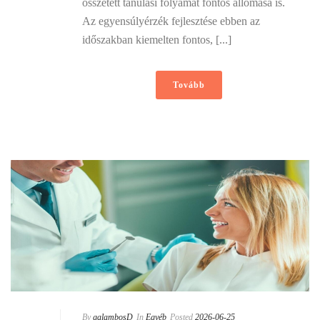
összetett tanulási folyamat fontos állomása is.
Az egyensúlyérzék fejlesztése ebben az
időszakban kiemelten fontos, [...]
Tovább
By
galambosD
In
Egyéb
Posted
2026-06-25