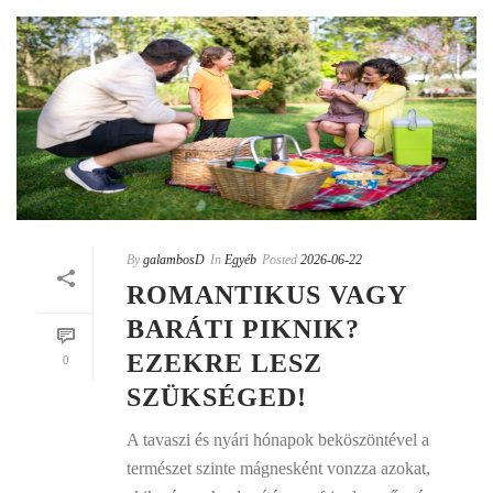
By
galambosD
In
Egyéb
Posted
2026-06-22
ROMANTIKUS VAGY
BARÁTI PIKNIK?
EZEKRE LESZ
0
SZÜKSÉGED!
A tavaszi és nyári hónapok beköszöntével a
természet szinte mágnesként vonzza azokat,