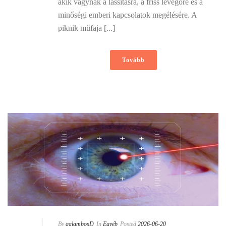
akik vágynak a lassításra, a friss levegőre és a
minőségi emberi kapcsolatok megélésére. A
piknik műfaja [...]
Tovább
By
galambosD
In
Egyéb
Posted
2026-06-20