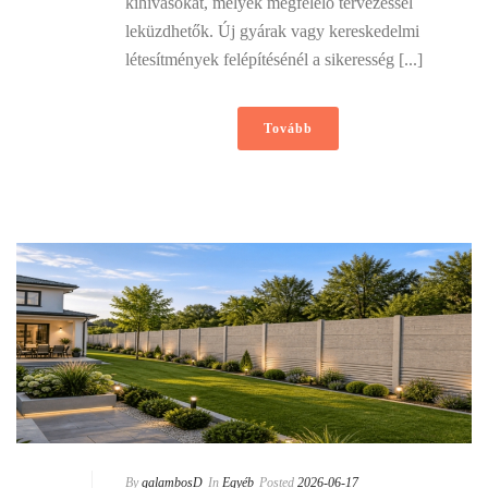
kihívásokat, melyek megfelelő tervezéssel
leküzdhetők. Új gyárak vagy kereskedelmi
létesítmények felépítésénél a sikeresség [...]
Tovább
By
galambosD
In
Egyéb
Posted
2026-06-17