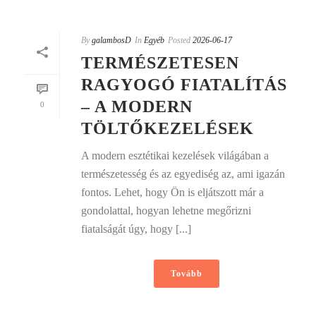
By
galambosD
In
Egyéb
Posted
2026-06-17
TERMÉSZETESEN
RAGYOGÓ FIATALÍTÁS
– A MODERN
0
TÖLTŐKEZELÉSEK
A modern esztétikai kezelések világában a
természetesség és az egyediség az, ami igazán
fontos. Lehet, hogy Ön is eljátszott már a
gondolattal, hogyan lehetne megőrizni
fiatalságát úgy, hogy [...]
Tovább