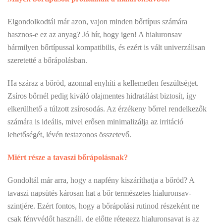
Elgondolkodtál már azon, vajon minden bőrtípus számára
hasznos-e ez az anyag? Jó hír, hogy igen! A hialuronsav
bármilyen bőrtípussal kompatibilis, és ezért is vált univerzálisan
szeretetté a bőrápolásban.
Ha száraz a bőröd, azonnal enyhíti a kellemetlen feszültséget.
Zsíros bőrnél pedig kiváló olajmentes hidratálást biztosít, így
elkerülhető a túlzott zsírosodás. Az érzékeny bőrrel rendelkezők
számára is ideális, mivel erősen minimalizálja az irritáció
lehetőségét, lévén testazonos összetevő.
Miért része a tavaszi bőrápolásnak?
Gondoltál már arra, hogy a napfény kiszáríthatja a bőröd? A
tavaszi napsütés károsan hat a bőr természetes hialuronsav-
szintjére. Ezért fontos, hogy a bőrápolási rutinod részeként ne
csak fényvédőt használj, de előtte rétegezz hialuronsavat is az