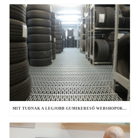
MIT TUDNAK A LEGJOBB GUMIKERESŐ WEBSHOPOK, ÉS MIRE FIGYELJ KERESÉS KÖZBEN?