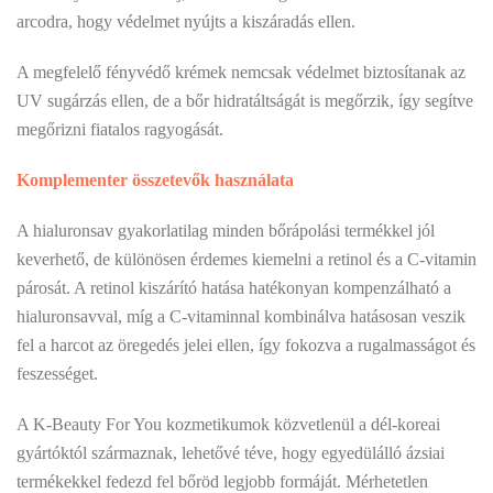
arcodra, hogy védelmet nyújts a kiszáradás ellen.
A megfelelő fényvédő krémek nemcsak védelmet biztosítanak az
UV sugárzás ellen, de a bőr hidratáltságát is megőrzik, így segítve
megőrizni fiatalos ragyogását.
Komplementer összetevők használata
A hialuronsav gyakorlatilag minden bőrápolási termékkel jól
keverhető, de különösen érdemes kiemelni a retinol és a C-vitamin
párosát. A retinol kiszárító hatása hatékonyan kompenzálható a
hialuronsavval, míg a C-vitaminnal kombinálva hatásosan veszik
fel a harcot az öregedés jelei ellen, így fokozva a rugalmasságot és
feszességet.
A K-Beauty For You kozmetikumok közvetlenül a dél-koreai
gyártóktól származnak, lehetővé téve, hogy egyedülálló ázsiai
termékekkel fedezd fel bőröd legjobb formáját. Mérhetetlen