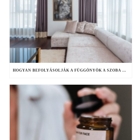
HOGYAN BEFOLYÁSOLJÁK A FÜGGÖNYÖK A SZOBA HANGULATÁT?