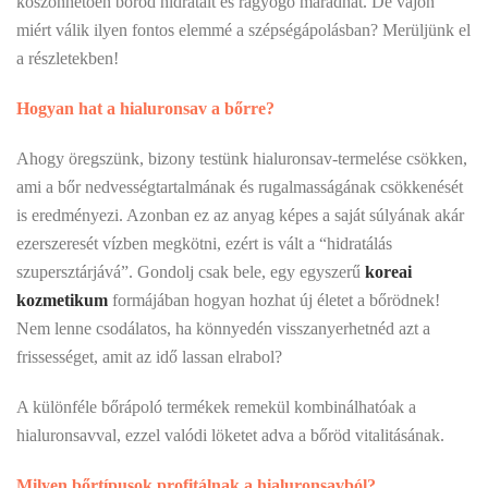
köszönhetően bőröd hidratált és ragyogó maradhat. De vajon
miért válik ilyen fontos elemmé a szépségápolásban? Merüljünk el
a részletekben!
Hogyan hat a hialuronsav a bőrre?
Ahogy öregszünk, bizony testünk hialuronsav-termelése csökken,
ami a bőr nedvességtartalmának és rugalmasságának csökkenését
is eredményezi. Azonban ez az anyag képes a saját súlyának akár
ezerszeresét vízben megkötni, ezért is vált a “hidratálás
szupersztárjává”. Gondolj csak bele, egy egyszerű
koreai
kozmetikum
formájában hogyan hozhat új életet a bőrödnek!
Nem lenne csodálatos, ha könnyedén visszanyerhetnéd azt a
frissességet, amit az idő lassan elrabol?
A különféle bőrápoló termékek remekül kombinálhatóak a
hialuronsavval, ezzel valódi löketet adva a bőröd vitalitásának.
Milyen bőrtípusok profitálnak a hialuronsavból?