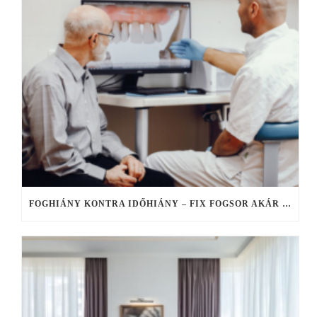
FOGHIÁNY KONTRA IDŐHIÁNY – FIX FOGSOR AKÁR EGY NAP ALATT, HA NINCS IDŐ ELHÚZÓDÓ KEZELÉSEKRE