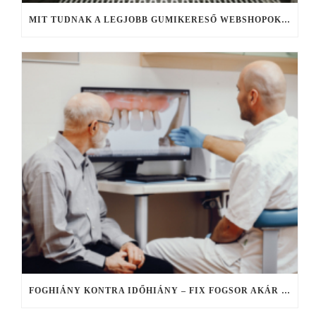
MIT TUDNAK A LEGJOBB GUMIKERESŐ WEBSHOPOK, ÉS MIRE FIGYELJ KERESÉS KÖZBEN?
FOGHIÁNY KONTRA IDŐHIÁNY – FIX FOGSOR AKÁR EGY NAP ALATT, HA NINCS IDŐ ELHÚZÓDÓ KEZELÉSEKRE