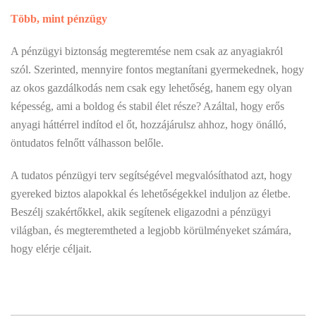
Több, mint pénzügy
A pénzügyi biztonság megteremtése nem csak az anyagiakról
szól. Szerinted, mennyire fontos megtanítani gyermekednek, hogy
az okos gazdálkodás nem csak egy lehetőség, hanem egy olyan
képesség, ami a boldog és stabil élet része? Azáltal, hogy erős
anyagi háttérrel indítod el őt, hozzájárulsz ahhoz, hogy önálló,
öntudatos felnőtt válhasson belőle.
A tudatos pénzügyi terv segítségével megvalósíthatod azt, hogy
gyereked biztos alapokkal és lehetőségekkel induljon az életbe.
Beszélj szakértőkkel, akik segítenek eligazodni a pénzügyi
világban, és megteremtheted a legjobb körülményeket számára,
hogy elérje céljait.