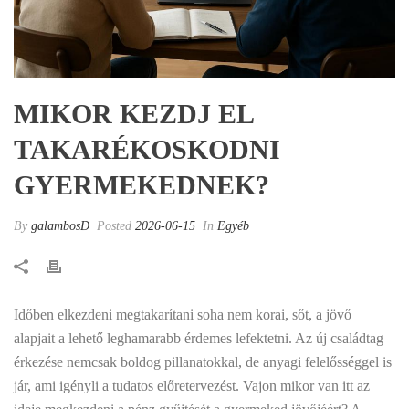
MIKOR KEZDJ EL
TAKARÉKOSKODNI
GYERMEKEDNEK?
By
galambosD
Posted
2026-06-15
In
Egyéb
Időben elkezdeni megtakarítani soha nem korai, sőt, a jövő
alapjait a lehető leghamarabb érdemes lefektetni. Az új családtag
érkezése nemcsak boldog pillanatokkal, de anyagi felelősséggel is
jár, ami igényli a tudatos előretervezést. Vajon mikor van itt az