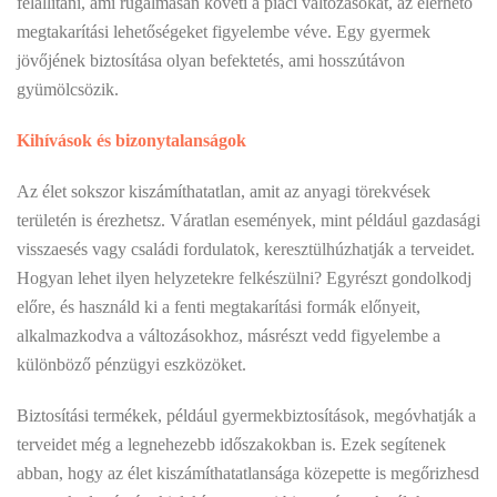
felállítani, ami rugalmasan követi a piaci változásokat, az elérhető
megtakarítási lehetőségeket figyelembe véve. Egy gyermek
jövőjének biztosítása olyan befektetés, ami hosszútávon
gyümölcsözik.
Kihívások és bizonytalanságok
Az élet sokszor kiszámíthatatlan, amit az anyagi törekvések
területén is érezhetsz. Váratlan események, mint például gazdasági
visszaesés vagy családi fordulatok, keresztülhúzhatják a terveidet.
Hogyan lehet ilyen helyzetekre felkészülni? Egyrészt gondolkodj
előre, és használd ki a fenti megtakarítási formák előnyeit,
alkalmazkodva a változásokhoz, másrészt vedd figyelembe a
különböző pénzügyi eszközöket.
Biztosítási termékek, például gyermekbiztosítások, megóvhatják a
terveidet még a legnehezebb időszakokban is. Ezek segítenek
abban, hogy az élet kiszámíthatatlansága közepette is megőrizhesd