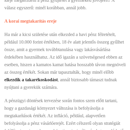
ideje megkezdeni a pénz gyűjtését a gyermeked jövőjéért? A
válasz egyszerű: minél korábban, annál jobb.
A korai megtakarítás ereje
Ha már a kicsi születése után elkezded a havi pénz félretételt,
például 10.000 forint értékben, 18 év alatt jelentős összeg gyűlhet
össze, amit a gyermek továbbtanulása vagy lakásvásárlása
érdekében használhatsz. Az idő igazán a szövetségesed ebben az
esetben, hiszen a kamatos kamat hatása hosszabb távon megnöveli
az összeg értékét. Sokan már tapasztalták, hogy minél előbb
elkezdik a takarékoskodást
, annál biztosabb támaszt tudnak
nyújtani a gyerekük számára.
A pénzügyi döntések tervezése során fontos szem előtt tartani,
hogy a gazdasági környezet változása is befolyásolja a
megtakarítások értékét. Az infláció, például, alapvetően
befolyásolja a pénz vásárlóerejét. Ezért célszerű olyan stratégiát