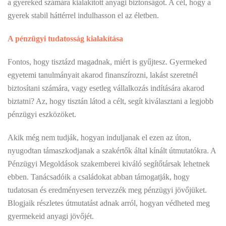
a gyereked számára kialakított anyagi biztonságot. A cél, hogy a
gyerek stabil háttérrel indulhasson el az életben.
A pénzügyi tudatosság kialakítása
Fontos, hogy tisztázd magadnak, miért is gyűjtesz. Gyermeked
egyetemi tanulmányait akarod finanszírozni, lakást szeretnél
biztosítani számára, vagy esetleg vállalkozás indítására akarod
biztatni? Az, hogy tisztán látod a célt, segít kiválasztani a legjobb
pénzügyi eszközöket.
Akik még nem tudják, hogyan induljanak el ezen az úton,
nyugodtan támaszkodjanak a szakértők által kínált útmutatókra. A
Pénzügyi Megoldások szakemberei kiváló segítőtársak lehetnek
ebben. Tanácsadóik a családokat abban támogatják, hogy
tudatosan és eredményesen tervezzék meg pénzügyi jövőjüket.
Blogjaik részletes útmutatást adnak arról, hogyan védheted meg
gyermekeid anyagi jövőjét.