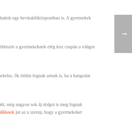
álhattok egy bevásárlóközpontban is. A gyermekek
többször a gyermekeknek elég lesz csupán a világot
kelsz, ők örülni fognak annak is, ha a hangodat
tetét, még nagyon sok új dolgot is meg fognak
ülőknek
jut az a szerep, hogy a gyermekeket