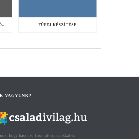
ÖTÖDSZÖR JUTALMAZZA A KÖRNYEZETVÉDO GYEREKEKET AZ IKSZ
FŰFEJ KÉSZÍTÉSE
IK VAGYUNK?
unk, hogy hasznos, friss információkkal és