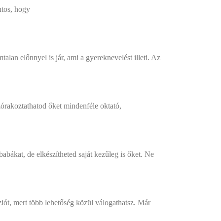
ntos, hogy
alan előnnyel is jár, ami a gyereknevelést illeti. Az
órakoztathatod őket mindenféle oktató,
bákat, de elkészítheted saját kezűleg is őket. Ne
ót, mert több lehetőség közül válogathatsz. Már