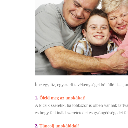
Íme egy tíz, egyszerű tevékenységekből álló lista, 
1.
Öleld meg az unokákat!
A kicsik szeretik, ha többször is ölben vannak tart
és hogy felkínáld szeretetedet és gyöngédségedet fe
2.
Táncolj unokáiddal!