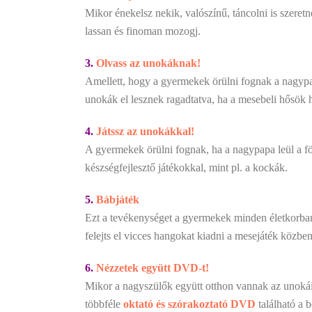
Mikor énekelsz nekik, valószínű, táncolni is szeret
lassan és finoman mozogj.
3.
Olvass az unokáknak!
Amellett, hogy a gyermekek örülni fognak a nagyp
unokák el lesznek ragadtatva, ha a mesebeli hősök 
4.
Játssz az unokákkal!
A gyermekek örülni fognak, ha a nagypapa leül a fö
készségfejlesztő játékokkal, mint pl. a kockák.
5.
Bábjáték
Ezt a tevékenységet a gyermekek minden életkorban k
felejts el vicces hangokat kiadni a mesejáték közben
6.
Nézzetek együtt DVD-t!
Mikor a nagyszülők együtt otthon vannak az unokái
többféle
oktató és szórakoztató DVD
található a 