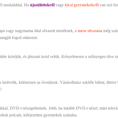
nél unokáiddal. Ha
újszülöttekről
vagy
kicsi gyermekekről
van szó fo
apa vagy nagymama által olvasott meséknek, a
mese olvasása
még számt
hangját fogod utánozni.
ldre közéjük, és játszani kezd velük. Kényelmesen a szőnyegen ülve sz
edvelik, különösen az óvodások. Vásárolhatsz sokféle bábut, illetve ba
!
kkal, DVD-t nézegethetnek. Jobb, ha inkább DVD-t nézel, mint televízi
boltok polcain, kifejezetten gyermekek számára.