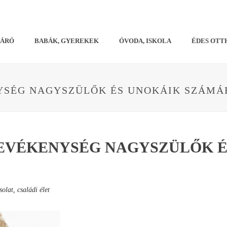
VÁRÓ
BABÁK, GYEREKEK
ÓVODA, ISKOLA
ÉDES OTT
YSÉG NAGYSZÜLŐK ÉS UNOKÁIK SZÁMÁ
TEVÉKENYSÉG NAGYSZÜLŐK É
olat, családi élet