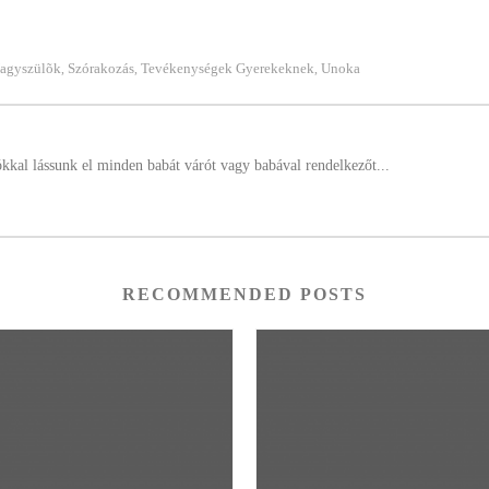
agyszülõk
Szórakozás
Tevékenységek Gyerekeknek
Unoka
,
,
,
ókkal lássunk el minden babát várót vagy babával rendelkezőt...
RECOMMENDED POSTS