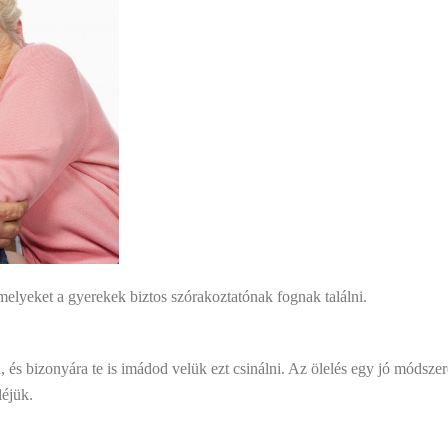
amelyeket a gyerekek biztos szórakoztatónak fognak találni.
va, és bizonyára te is imádod velük ezt csinálni. Az ölelés egy jó móds
léjük.