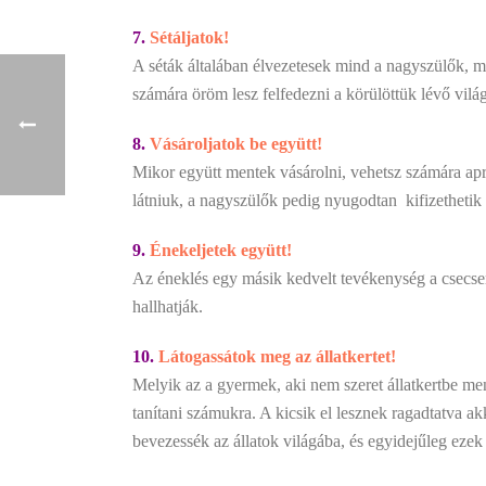
7.
Sétáljatok!
A séták általában élvezetesek mind a nagyszülők, 
számára öröm lesz felfedezni a körülöttük lévő világ
8.
Vásároljatok be együtt!
Mikor együtt mentek vásárolni, vehetsz számára apr
látniuk, a nagyszülők pedig nyugodtan kifizethetik 
9.
Énekeljetek együtt!
Az éneklés egy másik kedvelt tevékenység a csecse
hallhatják.
10.
Látogassátok meg az állatkertet!
Melyik az a gyermek, aki nem szeret állatkertbe men
tanítani számukra. A kicsik el lesznek ragadtatva a
bevezessék az állatok világába, és egyidejűleg ezek t