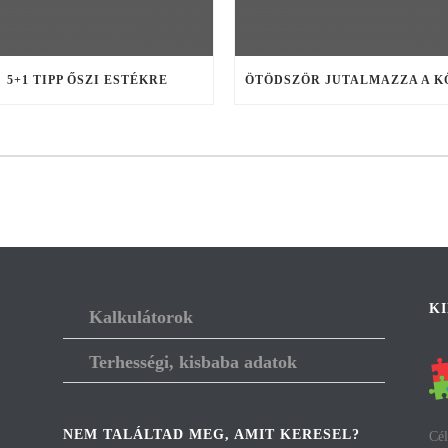
5+1 TIPP ŐSZI ESTÉKRE
K
Kalkulátorok
Terhességi, kisbaba adatok
NEM TALÁLTAD MEG, AMIT KERESEL?
Cél