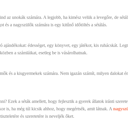
mind az unokák számára. A legjobb, ha kimész velük a levegőre, de sét
ot és a nagyszülők számára is egy kitűnő időtöltés a sétálás.
ó ajándékokat: édességet, egy könyvet, egy játékot, kis ruhácskát. Leg
közben a számláikat, esetleg be is vásárolhatnak.
mők és a kisgyermekek számára. Nem igazán számít, milyen dalokat éne
ni? Ezek a séták amellett, hogy fejlesztik
a gyerek állatok iránti szere
kkor is, ha még túl kicsik ahhoz, hogy megértsék, amit látnak. A
nagysz
iszteletére és szeretetére is neveljék őket.