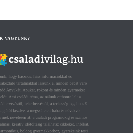
IK VAGYUNK?
unk, hogy hasznos, friss információkkal és
rakoztató tartalmakkal lássunk el minden babát váró
ndő Anyukát, Apukát, rokont és minden gyermeket
előt. Ami családi téma, az nálunk otthonra lel: a
ládtervezéstől, teherbeeséstől, a terhesség izgalmas 9
apjától kezdve, a megszületett baba és növekvő
rmek nevelésén át, a családi programokig és számos
talmas, kreatív időtöltésig találhatsz cikkeket, infókat.
armonikus, boldog gyermekkorhoz, gyerekeink testi