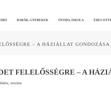
VÁRÓ
BABÁK, GYEREKEK
ÓVODA, ISKOLA
ÉDES OTT
ELŐSSÉGRE – A HÁZIÁLLAT GONDOZÁSA
ET FELELŐSSÉGRE – A HÁZ
lődése, nevelése