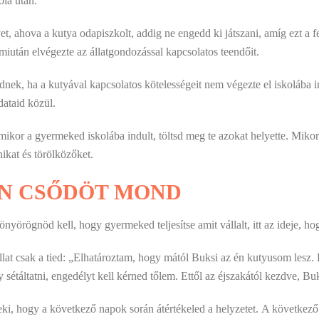
ola után.
t, ahova a kutya odapiszkolt, addig ne engedd ki játszani, amíg ezt a f
iután elvégezte az állatgondozással kapcsolatos teendőit.
, ha a kutyával kapcsolatos kötelességeit nem végezte el iskolába ind
adataid közül.
mikor a gyermeked iskolába indult, töltsd meg te azokat helyette. Miko
ikat és törölközőket.
N CSŐDÖT MOND
nyörögnöd kell, hogy gyermeked teljesítse amit vállalt, itt az ideje, hog
llat csak a tied: „Elhatároztam, hogy mától Buksi az én kutyusom lesz. É
y sétáltatni, engedélyt kell kérned tőlem. Ettől az éjszakától kezdve, B
, hogy a következő napok során átértékeled a helyzetet. A következő ö