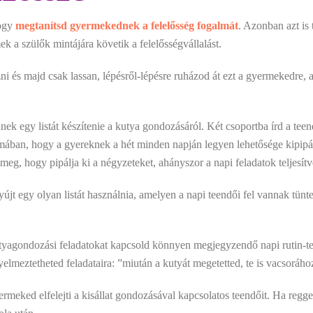
hogy
megtanítsd gyermekednek a felelősség fogalmát
. Azonban azt is 
mek a szülők mintájára követik a felelősségvállalást.
ni és majd csak lassan, lépésről-lépésre ruházod át ezt a gyermekedre, 
ek egy listát készítenie a kutya gondozásáról. Két csoportba írd a teend
ormában, hogy a gyereknek a hét minden napján legyen lehetősége kipipál
 meg, hogy pipálja ki a négyzeteket, ahányszor a napi feladatok teljesítv
újt egy olyan listát használnia, amelyen a napi teendői fel vannak tünte
tyagondozási feladatokat kapcsold könnyen megjegyzendő napi rutin-te
yelmeztetheted feladataira: ”miután a kutyát megetetted, te is vacsoráho
meked elfelejti a kisállat gondozásával kapcsolatos teendőit. Ha regg