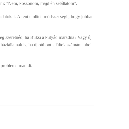
lni: ”Nem, köszönöm, majd én sétáltatom”.
adatokat. A fent említett módszer segít, hogy jobban
leg szeretnéd, ha Buksi a kutyád maradna? Vagy új
iállatnak is, ha új otthont találtok számára, ahol
 probléma maradt.