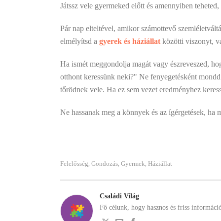
Játssz vele gyermeked előtt és amennyiben teheted
Pár nap elteltével, amikor számottevő szemléletvált
elmélyítsd a
gyerek és háziállat
közötti viszonyt, va
Ha ismét meggondolja magát vagy észreveszed, hogy
otthont keressünk neki?" Ne fenyegetésként mondd ez
tőrödnek vele. Ha ez sem vezet eredményhez keress 
Ne hassanak meg a könnyek és az ígérgetések, ha m
Felelősség
Gondozás
Gyermek
Háziállat
,
,
,
Családi Világ
Fő célunk, hogy hasznos és friss informáci