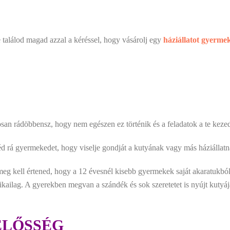
találod magad azzal a kéréssel, hogy vásárolj egy
háziállatot gyerm
san rádöbbensz, hogy nem egészen ez történik és a feladatok a te keze
néd rá gyermekedet, hogy viselje gondját a kutyának vagy más háziállat
meg kell értened, hogy a 12 évesnél kisebb gyermekek saját akaratukb
izikailag. A gyerekben megvan a szándék és sok szeretetet is nyújt kut
ELŐSSÉG