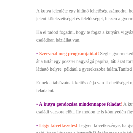
A kutya jelenléte egy kitűnő lehetőség számodra, 
jelent kötelezettséget és felelősséget, hiszen a gyer
Ha el tudod fogadni, hogy te fogsz a kutyára vigyáz
családban háziállat van.
•
Szervezd meg programjaidat!
Segíts gyermekedn
át a listát egy poszter nagyságú papírra, táblázat f
látható helyre, például a gyerekszoba falára.Tanítsd
Ennek a táblázatnak kettős célja van. Lehetőséget ny
feladatait.
•
A kutya gondozása mindennapos feladat
!
A ku
családi vacsora előtt. Ily módon te is könnyedén fig
•
Légy következetes!
Legyen következénye, ha gyer