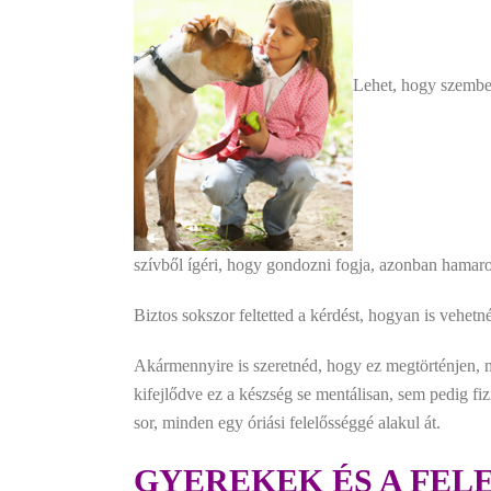
Lehet, hogy szembe 
szívből ígéri, hogy gondozni fogja, azonban hamaro
Biztos sokszor feltetted a kérdést, hogyan is vehet
Akármennyire is szeretnéd, hogy ez megtörténjen, 
kifejlődve ez a készség se mentálisan, sem pedig f
sor, minden egy óriási felelősséggé alakul át.
GYEREKEK ÉS A FEL