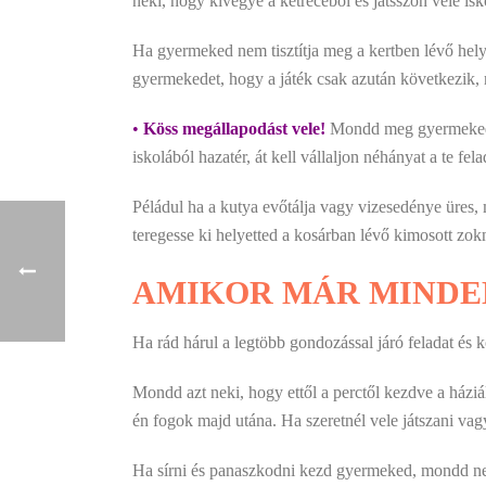
neki, hogy kivegye a ketrecéből és játsszon vele isk
Ha gyermeked nem tisztítja meg a kertben lévő helye
gyermekedet, hogy a játék csak azután következik, m
•
Köss megállapodást vele!
Mondd meg gyermekednek
iskolából hazatér, át kell vállaljon néhányat a te fel
Péládul ha a kutya
evőtálja vagy vizesedénye üres, 
teregesse ki helyetted a kosárban lévő kimosott zokn
AMIKOR MÁR MINDE
Ha rád hárul a legtöbb gondozással járó feladat és kö
Mondd azt neki, hogy ettől a perctől kezdve a háziá
én fogok majd utána. Ha szeretnél vele játszani vag
Ha sírni és panaszkodni kezd gyermeked, mondd neki