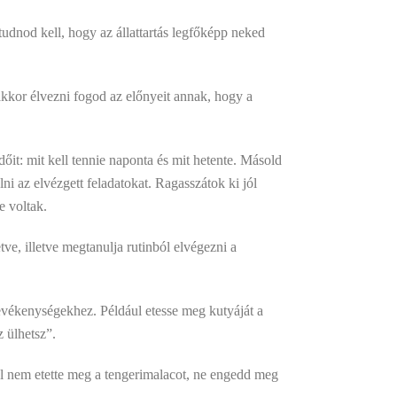
tudnod kell, hogy az állattartás legfőképp neked
akkor élvezni fogod az előnyeit annak, hogy a
őit: mit kell tennie naponta és mit hetente. Másold
ni az elvézgett feladatokat. Ragasszátok ki jól
e voltak.
tve, illetve megtanulja rutinból elvégezni a
vékenységekhez. Például etesse meg kutyáját a
z ülhetsz”.
el nem etette meg a tengerimalacot, ne engedd meg