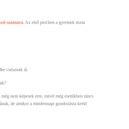
eked számára
. Az első percben a gyermek tiszta
dbe csúsznak át.
nak?
ól még nem képesek erre, mivel még esetükben nincs
yájának, de amikor a mindennapi gondozásra kerül