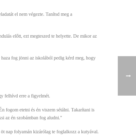
eladatát el nem végezte. Tanítsd meg a
ulás előtt, ezt megteszed te helyette. De mikor az
r haza fog jönni az iskolából pedig kérd meg, hogy
y felhívd erre a figyelmét.
n fogom etetni és én viszem sétálni. Takarítani is
uksi az én szobámban fog aludni."
t nap folyamán kizárólag te foglalkozz a kutyával.