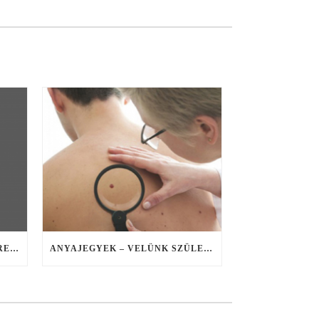
GYERMEKEINK FELELŐSSÉGRE NEVELÉSE
ANYAJEGYEK – VELÜNK SZÜLETETT JELEK A BŐRÖN