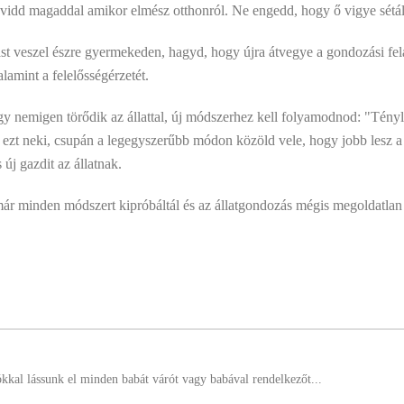
, vidd magaddal amikor elmész otthonról. Ne engedd, hogy ő vigye sétá
ást veszel észre gyermekeden, hagyd, hogy újra átvegye a gondozási fel
lamint a felelősségérzetét.
 nemigen törődik az állattal, új módszerhez kell folyamodnod: "Tény
t neki, csupán a legegyszerűbb módon közöld vele, hogy jobb lesz a ház
új gazdit az állatnak.
ár minden módszert kipróbáltál és az állatgondozás mégis megoldatlan
ókkal lássunk el minden babát várót vagy babával rendelkezőt...