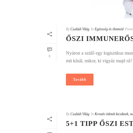
By
Családi Világ
In
Egészség és életmód
Poste
ŐSZI IMMUNERŐ
Nyáron a szülő egy logisztikus mun
0
mit kínál, mikor, ki vigyáz majd rá?
Tovább
By
Családi Világ
In
Kreatív ötletek kicsiknek, 
5+1 TIPP ŐSZI E