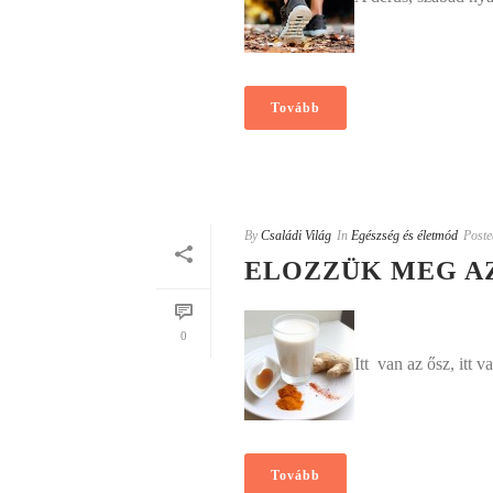
Tovább
By
Családi Világ
In
Egészség és életmód
Poste
ELOZZÜK MEG A
0
Itt van az ősz, itt 
Tovább