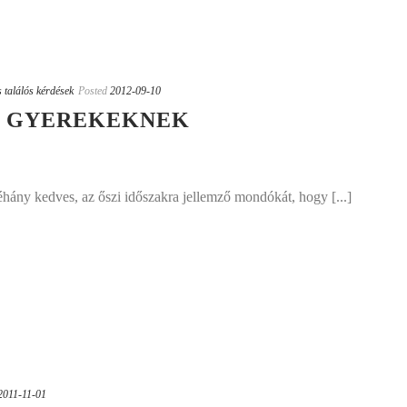
 találós kérdések
Posted
2012-09-10
K GYEREKEKNEK
hány kedves, az őszi időszakra jellemző mondókát, hogy [...]
2011-11-01