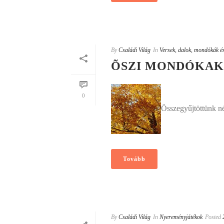
By
Családi Világ
In
Versek, dalok, mondókák és
ÕSZI MONDÓKA
0
Összegyűjtöttünk né
Tovább
By
Családi Világ
In
Nyereményjátékok
Posted