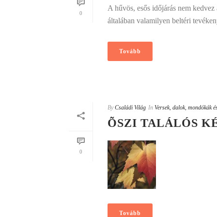
A hűvös, esős időjárás nem kedvez a
0
általában valamilyen beltéri tevéke
Tovább
By
Családi Világ
In
Versek, dalok, mondókák és
ÕSZI TALÁLÓS 
0
Tovább