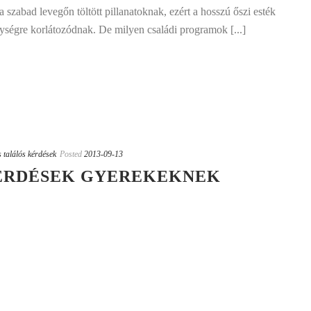
 szabad levegőn töltött pillanatoknak, ezért a hosszú őszi esték
nységre korlátozódnak. De milyen családi programok [...]
 találós kérdések
Posted
2013-09-13
KÉRDÉSEK GYEREKEKNEK