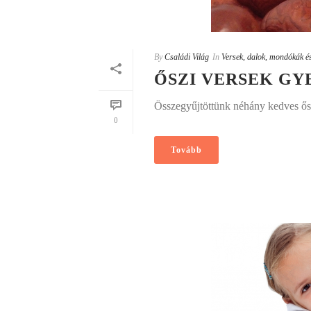
By
Családi Világ
In
Versek, dalok, mondókák és
ŐSZI VERSEK GY
Összegyűjtöttünk néhány kedves ős
0
Tovább