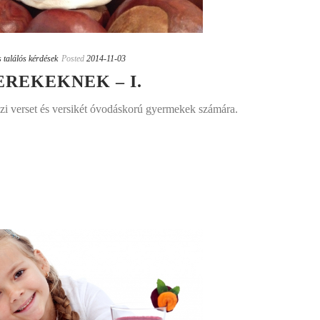
 találós kérdések
Posted
2014-11-03
EREKEKNEK – I.
zi verset és versikét óvodáskorú gyermekek számára.