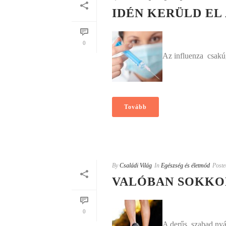
IDÉN KERÜLD EL
0
Az influenza  csakú
Tovább
By
Családi Világ
In
Egészség és életmód
Poste
VALÓBAN SOKKO
0
A derűs, szabad nyár