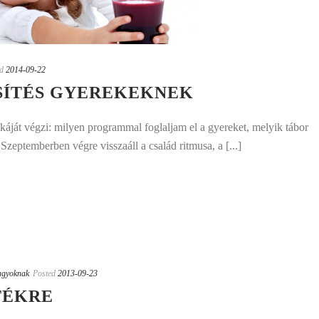
d
2014-09-22
SÍTÉS GYEREKEKNEK
káját végzi: milyen programmal foglaljam el a gyereket, melyik tábor
 Szeptemberben végre visszaáll a család ritmusa, a [...]
nagyoknak
Posted
2013-09-23
STÉKRE