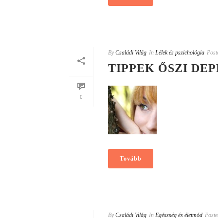
By
Családi Világ
In
Lélek és pszichológia
Post
TIPPEK ŐSZI DE
0
Tovább
By
Családi Világ
In
Egészség és életmód
Poste