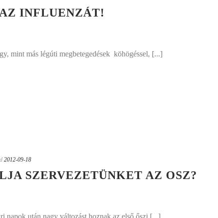
 AZ INFLUENZÁT!
gy, mint más légúti megbetegedések  köhögéssel, [...]
d
2012-09-18
LJA SZERVEZETÜNKET AZ OSZ?
i napok után nagy változást hoznak az első őszi [...]