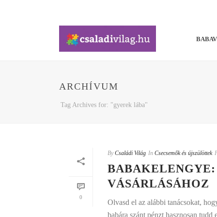
BABA
ARCHÍVUM
Tag Archives for: "gyerek lába"
By
Családi Világ
In
Csecsemők és újszülöttek
BABAKELENGYE:
VÁSÁRLÁSÁHOZ
0
Olvasd el az alábbi tanácsokat, ho
babára szánt pénzt hasznosan tudd e