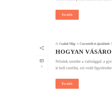
Tovább
By
Családi Világ
In
Csecsemők és újszülöttek
HOGYAN VÁSÁRO
Nézünk szembe a valósággal: a gyer
0
le kell cserélni, ezt vedd figyelemb
Tovább