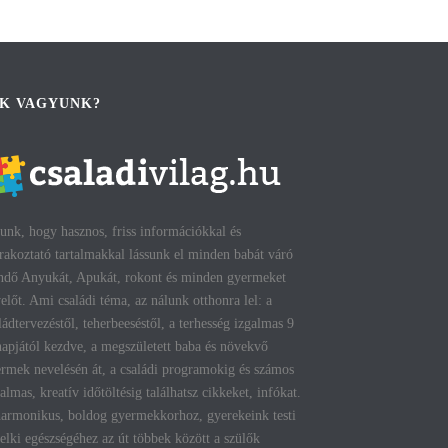
IK VAGYUNK?
unk, hogy hasznos, friss információkkal és
rakoztató tartalmakkal lássunk el minden babát váró
ndő Anyukát, Apukát, rokont és minden gyermeket
előt. Ami családi téma, az nálunk otthonra lel: a
ládtervezéstől, teherbeeséstől, a terhesség izgalmas 9
apjától kezdve, a megszületett baba és növekvő
rmek nevelésén át, a családi programokig és számos
talmas, kreatív időtöltésig találhatsz cikkeket, infókat.
armonikus, boldog gyermekkorhoz, gyerekeink testi
lelki egészségéhez az út többek között a szülők