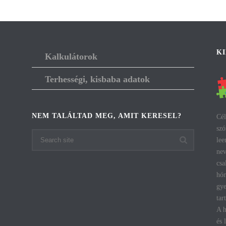
K
Kalkulátorok
Terhességi, kisbaba adatok
NEM TALÁLTAD MEG, AMIT KERESEL?
Cél
szó
lee
nev
csa
hón
gye
tar
A h
és 