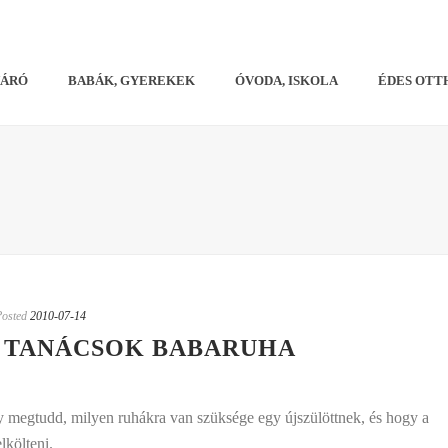
VÁRÓ
BABÁK, GYEREKEK
ÓVODA, ISKOLA
ÉDES OTT
Posted
2010-07-14
 TANÁCSOK BABARUHA
gy megtudd, milyen ruhákra van szüksége egy újszülöttnek, és hogy a
lkölteni.