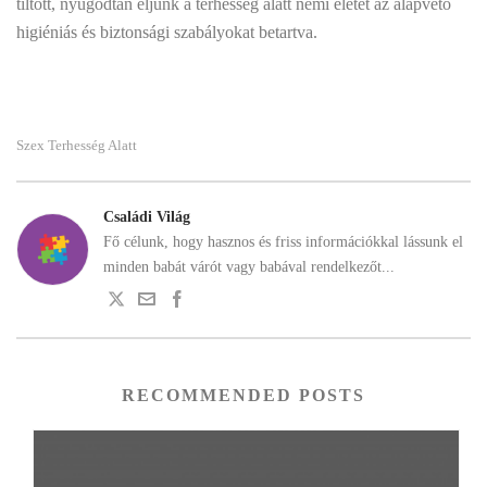
tiltott, nyugodtan éljünk a terhesség alatt nemi életet az alapvető
higiéniás és biztonsági szabályokat betartva.
Szex Terhesség Alatt
Családi Világ
Fő célunk, hogy hasznos és friss információkkal lássunk el
minden babát várót vagy babával rendelkezőt...
RECOMMENDED POSTS