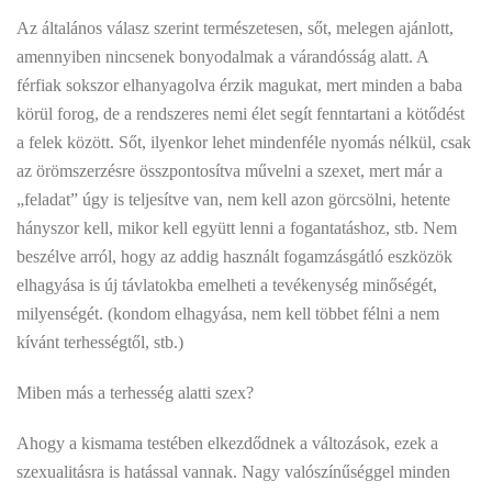
Az általános válasz szerint természetesen, sőt, melegen ajánlott,
amennyiben nincsenek bonyodalmak a várandósság alatt. A
férfiak sokszor elhanyagolva érzik magukat, mert minden a baba
körül forog, de a rendszeres nemi élet segít fenntartani a kötődést
a felek között. Sőt, ilyenkor lehet mindenféle nyomás nélkül, csak
az örömszerzésre összpontosítva művelni a szexet, mert már a
„feladat” úgy is teljesítve van, nem kell azon görcsölni, hetente
hányszor kell, mikor kell együtt lenni a fogantatáshoz, stb. Nem
beszélve arról, hogy az addig használt fogamzásgátló eszközök
elhagyása is új távlatokba emelheti a tevékenység minőségét,
milyenségét. (kondom elhagyása, nem kell többet félni a nem
kívánt terhességtől, stb.)
Miben más a terhesség alatti szex?
Ahogy a kismama testében elkezdődnek a változások, ezek a
szexualitásra is hatással vannak. Nagy valószínűséggel minden