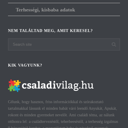
Terhességi, kisbaba adatok
NEM TALÁLTAD MEG, AMIT KERESEL?
KIK VAGYUNK?
Célunk, hogy hasznos, friss információkkal és szórakoztató
tartalmakkal lássunk el minden babát váró leendő Anyukát, Apukát,
rokont és minden gyermeket nevelőt. Ami családi téma, az nálunk
otthonra lel: a családtervezéstől, teherbeeséstől, a terhesség izgalmas