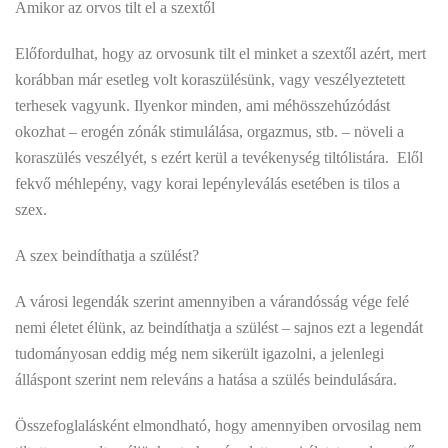
Amikor az orvos tilt el a szextől
Előfordulhat, hogy az orvosunk tilt el minket a szextől azért, mert
korábban már esetleg volt koraszülésünk, vagy veszélyeztetett
terhesek vagyunk. Ilyenkor minden, ami méhösszehúzódást
okozhat – erogén zónák stimulálása, orgazmus, stb. – növeli a
koraszülés veszélyét, s ezért kerül a tevékenység tiltólistára. Elől
fekvő méhlepény, vagy korai lepényleválás esetében is tilos a
szex.
A szex beindíthatja a szülést?
A városi legendák szerint amennyiben a várandósság vége felé
nemi életet élünk, az beindíthatja a szülést – sajnos ezt a legendát
tudományosan eddig még nem sikerült igazolni, a jelenlegi
álláspont szerint nem releváns a hatása a szülés beindulására.
Összefoglalásként elmondható, hogy amennyiben orvosilag nem