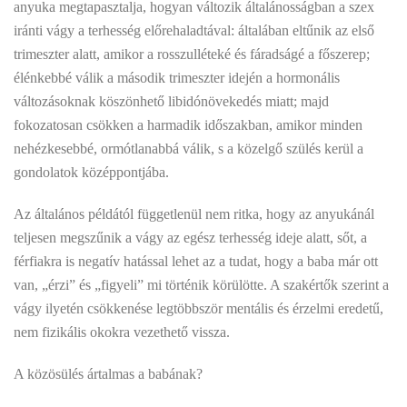
anyuka megtapasztalja, hogyan változik általánosságban a szex
iránti vágy a terhesség előrehaladtával: általában eltűnik az első
trimeszter alatt, amikor a rosszulléteké és fáradságé a főszerep;
élénkebbé válik a második trimeszter idején a hormonális
változásoknak köszönhető libidónövekedés miatt; majd
fokozatosan csökken a harmadik időszakban, amikor minden
nehézkesebbé, ormótlanabbá válik, s a közelgő szülés kerül a
gondolatok középpontjába.
Az általános példától függetlenül nem ritka, hogy az anyukánál
teljesen megszűnik a vágy az egész terhesség ideje alatt, sőt, a
férfiakra is negatív hatással lehet az a tudat, hogy a baba már ott
van, „érzi” és „figyeli” mi történik körülötte. A szakértők szerint a
vágy ilyetén csökkenése legtöbbször mentális és érzelmi eredetű,
nem fizikális okokra vezethető vissza.
A közösülés ártalmas a babának?