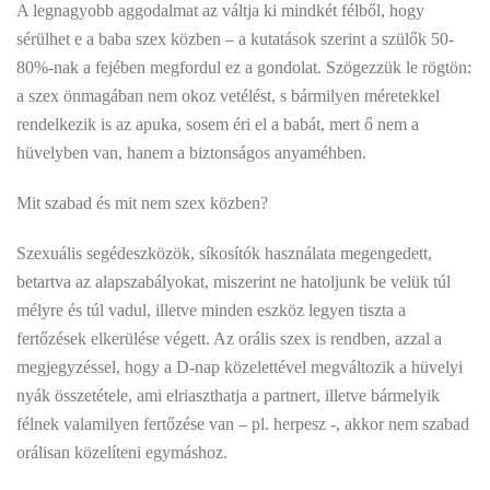
A legnagyobb aggodalmat az váltja ki mindkét félből, hogy
sérülhet e a baba szex közben – a kutatások szerint a szülők 50-
80%-nak a fejében megfordul ez a gondolat. Szögezzük le rögtön:
a szex önmagában nem okoz vetélést, s bármilyen méretekkel
rendelkezik is az apuka, sosem éri el a babát, mert ő nem a
hüvelyben van, hanem a biztonságos anyaméhben.
Mit szabad és mit nem szex közben?
Szexuális segédeszközök, síkosítók használata megengedett,
betartva az alapszabályokat, miszerint ne hatoljunk be velük túl
mélyre és túl vadul, illetve minden eszköz legyen tiszta a
fertőzések elkerülése végett. Az orális szex is rendben, azzal a
megjegyzéssel, hogy a D-nap közelettével megváltozik a hüvelyi
nyák összetétele, ami elriaszthatja a partnert, illetve bármelyik
félnek valamilyen fertőzése van – pl. herpesz -, akkor nem szabad
orálisan közelíteni egymáshoz.