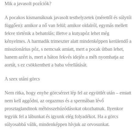
Mik a javasolt pozíciók?
A pocakos kismamáknak javasolt testhelyzetek (mérettől és súlytól
függően): amikor a nő van felül; amikor oldalról, egymás mellett
fekve történik a behatolás; illetve a kutyapóz lehet még
kényelmes. A harmadik trimeszter alatt mindenképpen kerülendő a
misszionárius póz, s nemcsak amiatt, mert a pocak útban lehet,
hanem azért is, mert a háton fekvés idején a méh nyomhatja az
aortát, s ez csökkentheti a baba vérellátását.
A szex utáni görcs
Nem ritka, hogy enyhe görcsérzet lép fel az együttlét után – emiatt
nem kell aggódni, az orgazmus és a spermában lévő
prosztaglandinok méhösszehúzódásokat okozhatnak. Ilyenkor
tegyük fel a lábunkat és igyunk elég folyadékot. Ha a görcs
súlyosabbá válik, mindenképpen hívjuk az orvosunkat.