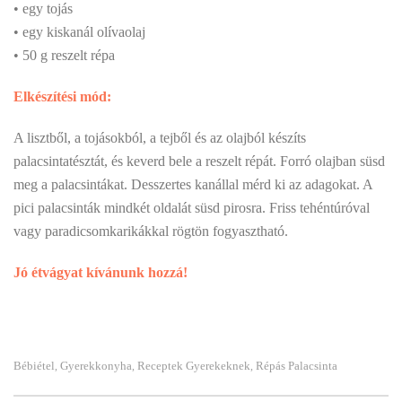
• egy tojás
• egy kiskanál olívaolaj
• 50 g reszelt répa
Elkészítési mód:
A lisztből, a tojásokból, a tejből és az olajból készíts
palacsintatésztát, és keverd bele a reszelt répát. Forró olajban süsd
meg a palacsintákat. Desszertes kanállal mérd ki az adagokat. A
pici palacsinták mindkét oldalát süsd pirosra. Friss tehéntúróval
vagy paradicsomkarikákkal rögtön fogyasztható.
Jó étvágyat kívánunk hozzá!
Bébiétel
Gyerekkonyha
Receptek Gyerekeknek
Répás Palacsinta
,
,
,