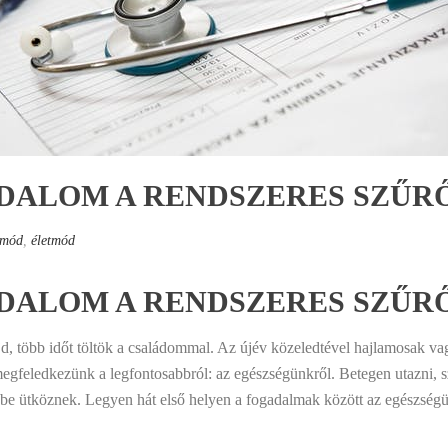
DALOM A RENDSZERES SZŰRŐ
tmód
,
életmód
DALOM A RENDSZERES SZŰRŐ
 több időt töltök a családommal. Az újév közeledtével hajlamosak va
megfeledkezünk a legfontosabbról: az egészségünkről. Betegen utazni, 
e ütköznek. Legyen hát első helyen a fogadalmak között az egészségü