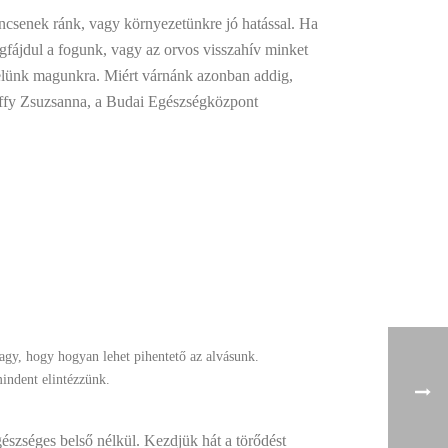
ncsenek ránk, vagy környezetünkre jó hatással. Ha
fájdul a fogunk, vagy az orvos visszahív minket
elünk magunkra. Miért várnánk azonban addig,
rffy Zsuzsanna, a Budai Egészségközpont
agy, hogy hogyan lehet pihentető az alvásunk.
indent elintézzünk.
észséges belső nélkül. Kezdjük hát a törődést