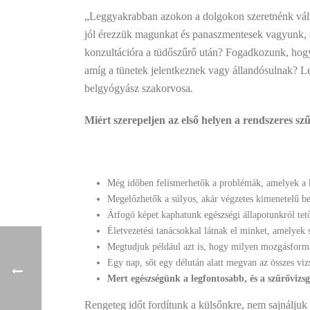
„Leggyakrabban azokon a dolgokon szeretnénk válto
jól érezzük magunkat és panaszmentesek vagyunk, a
konzultációra a tüdőszűrő után? Fogadkozunk, hog
amíg a tünetek jelentkeznek vagy állandósulnak? L
belgyógyász szakorvosa.
Miért szerepeljen az első helyen a rendszeres sz
Még időben felismerhetők a problémák, amelyek a 
Megelőzhetők a súlyos, akár végzetes kimenetelű b
Átfogó képet kaphatunk egészségi állapotunkról tetőt
Életvezetési tanácsokkal látnak el minket, amelyek
Megtudjuk például azt is, hogy milyen mozgásforma 
Egy nap, sőt egy délután alatt megvan az összes vi
Mert egészségünk a legfontosabb, és a szűrővizsg
Rengeteg időt fordítunk a külsőnkre, nem sajnáljuk 