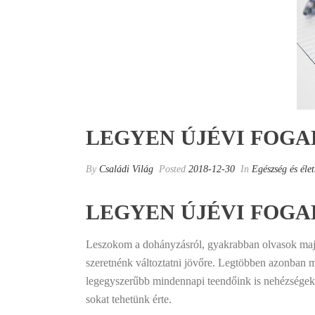
LEGYEN ÚJÉVI FOGA
By
Családi Világ
Posted
2018-12-30
In
Egészség és éle
LEGYEN ÚJÉVI FOGA
Leszokom a dohányzásról, gyakrabban olvasok majd,
szeretnénk változtatni jövőre. Legtöbben azonban 
legegyszerűbb mindennapi teendőink is nehézségekb
sokat tehetünk érte.