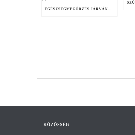
EGÉSZSÉGMEGŐRZÉS JÁRVÁNYIDŐSZAKBAN IS (X)
KÖZÖSSÉG