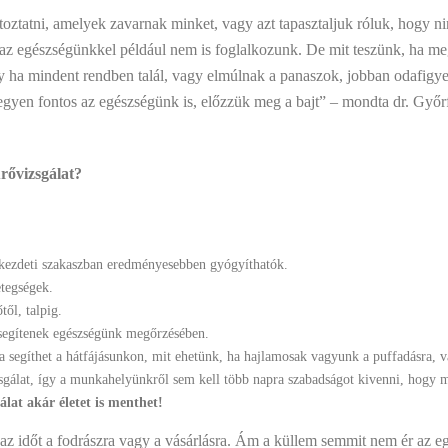
ztatni, amelyek zavarnak minket, vagy azt tapasztaljuk róluk, hogy ni
z egészségünkkel például nem is foglalkozunk. De mit teszünk, ha meg
y ha mindent rendben talál, vagy elmúlnak a panaszok, jobban odafigy
egyen fontos az egészségünk is, előzzük meg a bajt” – mondta dr. Győ
űrővizsgálat?
kezdeti szakaszban eredményesebben gyógyíthatók.
etegségek.
ől, talpig.
 segítenek egészségünk megőrzésében.
segíthet a hátfájásunkon, mit ehetünk, ha hajlamosak vagyunk a puffadásra, v
zsgálat, így a munkahelyünkről sem kell több napra szabadságot kivenni, hogy m
álat akár életet is menthet!
az időt a fodrászra vagy a vásárlásra. Ám a küllem semmit nem ér az eg