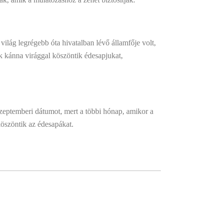
világ legrégebb óta hivatalban lévő államfője volt,
k kánna virággal köszöntik édesapjukat,
 szeptemberi dátumot, mert a többi hónap, amikor a
köszöntik az édesapákat.