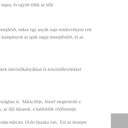
ra, és együtt töltik az időt.
neplését, mikor egy anyák napi rendezvényen vett
t kampányolt az apák napja ünnepléséért, és az
erekek üdvözlőkártyákkal és köszönőlevelekkel
szágban is. Mária férje, József megtestesíti a
, az ifjú házasok, a haldoklók védőszentje.
ontja március 19-én éjszaka van. Ezt az ünnepet