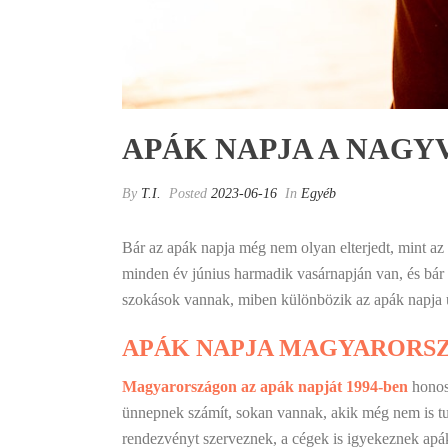
APÁK NAPJA A NAGY
By
T.I.
Posted
2023-06-16
In
Egyéb
Bár az apák napja még nem olyan elterjedt, mint az 
minden év június harmadik vasárnapján van, és bá
szokások vannak, miben különbözik az apák napja 
APÁK NAPJA MAGYARORS
Magyarországon az apák napját 1994-ben
honos
ünnepnek számít, sokan vannak, akik még nem is tud
rendezvényt szerveznek, a cégek is igyekeznek apá