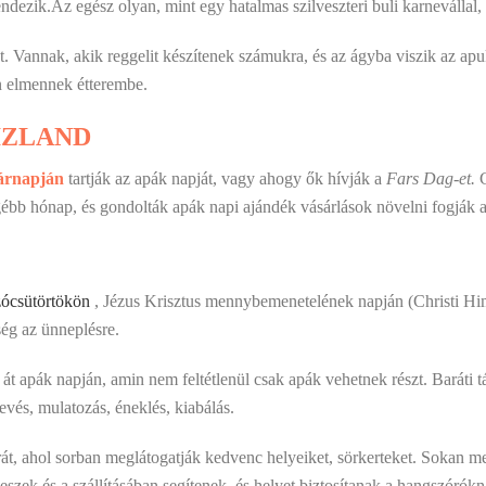
endezik.Az egész olyan, mint egy hatalmas szilveszteri buli karnevállal,
t. Vannak, akik reggelit készítenek számukra, és az ágyba viszik az a
en elmennek étterembe.
IZLAND
árnapján
tartják az apák napját, vagy ahogy ők hívják a
Fars Dag-et.
G
ébb hónap, és gondolták apák napi ajándék vásárlások növelni fogják 
zócsütörtökön
, Jézus Krisztus mennybemenetelének napján (Christi Himm
ég az ünneplésre.
ek át apák napján, amin nem feltétlenül csak apák vehetnek részt. Baráti
evés, mulatozás, éneklés, kiabálás.
át, ahol sorban meglátogatják kedvenc helyeiket, sörkerteket. Sokan men
eszek és a szállításában segítenek, és helyet biztosítanak a hangszórókn