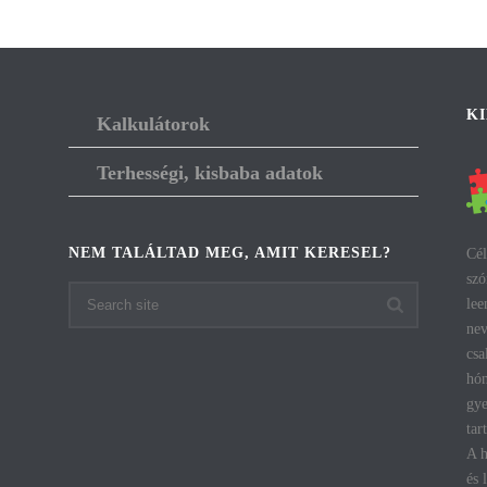
K
Kalkulátorok
Terhességi, kisbaba adatok
NEM TALÁLTAD MEG, AMIT KERESEL?
Cél
szó
lee
nev
csa
hón
gye
tar
A h
és 