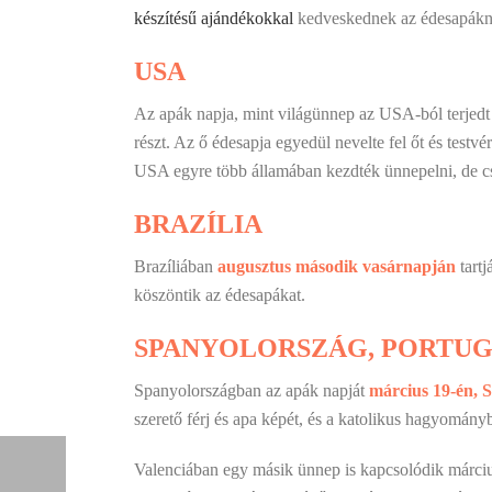
készítésű ajándékokkal
kedveskednek az édesapáknak
USA
Az apák napja, mint világünnep az USA-ból terjed
részt. Az ő édesapja egyedül nevelte fel őt és test
USA egyre több államában kezdték ünnepelni, de 
BRAZÍLIA
Brazíliában
augusztus második vasárnapján
tartj
köszöntik az édesapákat.
SPANYOLORSZÁG, PORTUG
Spanyolországban az apák napját
március 19-én, S
szerető férj és apa képét, és a katolikus hagyomány
Valenciában egy másik ünnep is kapcsolódik márciu