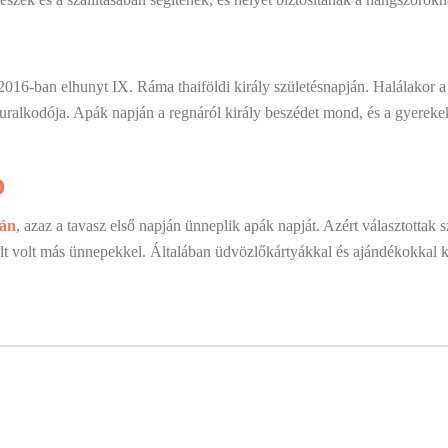
2016-ban elhunyt IX. Ráma thaiföldi király születésnapján. Halálakor a 
 uralkodója. Apák napján a regnáról király beszédet mond, és a gyereke
D
ján
, azaz a tavasz első napján ünneplik apák napját. Azért választottak
folt volt más ünnepekkel. Általában üdvözlőkártyákkal és ajándékokkal 