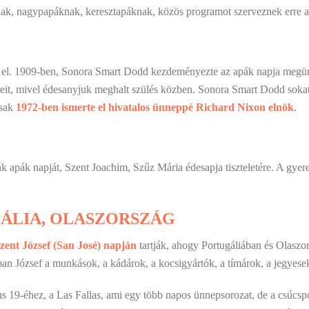
, nagypapáknak, keresztapáknak, közös programot szerveznek erre a nap
t el. 1909-ben, Sonora Smart Dodd kezdeményezte az apák napja megün
véreit, mivel édesanyjuk meghalt szülés közben. Sonora Smart Dodd soka
csak
1972-ben ismerte el hivatalos ünneppé Richard Nixon elnök
.
ák apák napját, Szent Joachim, Szűz Mária édesapja tiszteletére. A gy
ÁLIA, OLASZORSZÁG
zent József (San José) napján
tartják, ahogy Portugáliában és Olaszor
ban József a munkások, a kádárok, a kocsigyártók, a tímárok, a jegyesek
s 19-éhez, a Las Fallas, ami egy több napos ünnepsorozat, de a csúcsp