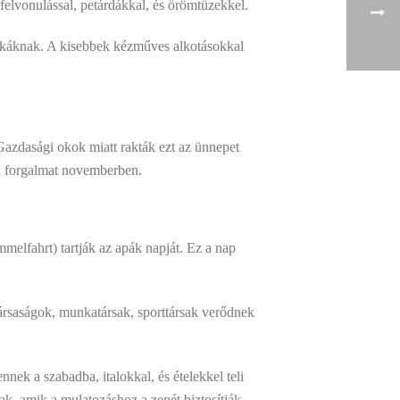
 felvonulással, petárdákkal, és örömtüzekkel.
pukáknak. A kisebbek kézműves alkotásokkal
azdasági okok miatt rakták ezt az ünnepet
a forgalmat novemberben.
elfahrt) tartják az apák napját. Ez a nap
 társaságok, munkatársak, sporttársak verődnek
nek a szabadba, italokkal, és ételekkel teli
ak, amik a mulatozáshoz a zenét biztosítják.