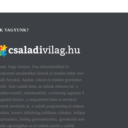
IK VAGYUNK?
unk, hogy hasznos, friss információkkal és
rakoztató tartalmakkal lássunk el minden babát váró
ndő Anyukát, Apukát, rokont és minden gyermeket
előt. Ami családi téma, az nálunk otthonra lel: a
ládtervezéstől, teherbeeséstől, a terhesség izgalmas 9
apjától kezdve, a megszületett baba és növekvő
rmek nevelésén át, a családi programokig és számos
talmas, kreatív időtöltésig találhatsz cikkeket, infókat.
armonikus, boldog gyermekkorhoz, gyerekeink testi
lelki egészségéhez az út többek között a szülők