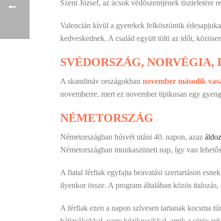
Szent József, az ácsok védőszentjének tiszteletére r
Valencián kívül a gyerekek felköszöntik édesapjuka
kedveskednek. A család együtt tölti az időt, közös
SVÉDORSZÁG, NORVÉGIA, 
A skandináv országokban
november második vas
novemberre, mert ez november tipikusan egy gyeng
NÉMETORSZÁG
Németországban húsvét utáni 40. napon, azaz
áldo
Németországban munkaszüneti nap, így van lehetős
A fiatal férfiak egyfajta beavatási szertartáson esn
ilyenkor össze. A program általában közös italozás, 
A férfiak ezen a napon szívesen tartanak kocsma túr
hátizsákokkal, vagy kézikocsikkal, amik a sörös rek