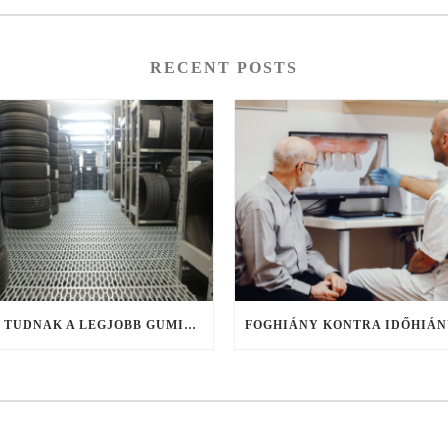
RECENT POSTS
MIT TUDNAK A LEGJOBB GUMIKERESŐ WEBSHOPOK, ÉS MIRE FIGYELJ KERESÉS KÖZBEN?