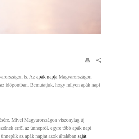
yarországon is. Az
apák napja
Magyarországon
az időpontban. Bemutatjuk, hogy milyen apák napi
ére. Mivel Magyarországon viszonylag új
zélnek erről az ünnepről, egyre több apák napi
ünneplik az apák napját azok általában
saját