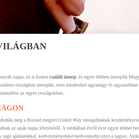
VILÁGBAN
anyák napja, ez is fontos
családi ünnep
, és egyre többen ünneplik Mag
r számos országban ünneplik, nem mindenhol ugyanúgy és ugyanabban 
ünneplése az egyes országokban.
ZÁGON
ították meg a Borsod megyei United Way mozgalmának kezdeményezés
nak az apák napja létezéséről. A médiában évről évre egyre többet bes
k napi ajánlatokkal, kedvezményekkel kedveskedni ezen a napon. Akik 