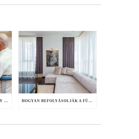
FOGHIÁNY KONTRA IDŐHIÁNY – FIX FOGSOR AKÁR EGY NAP ALATT, HA NINCS IDŐ ELHÚZÓDÓ KEZELÉSEKRE
HOGYAN BEFOLYÁSOLJÁK A FÜGGÖNYÖK A SZOBA HANGULATÁT?