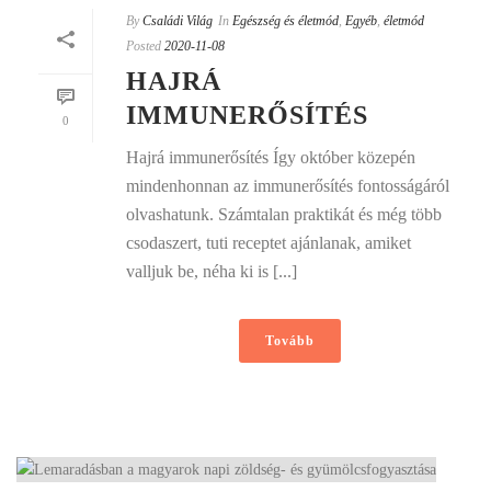
By
Családi Világ
In
Egészség és életmód
,
Egyéb
,
életmód
Posted
2020-11-08
HAJRÁ
IMMUNERŐSÍTÉS
0
Hajrá immunerősítés Így október közepén
mindenhonnan az immunerősítés fontosságáról
olvashatunk. Számtalan praktikát és még több
csodaszert, tuti receptet ajánlanak, amiket
valljuk be, néha ki is [...]
Tovább