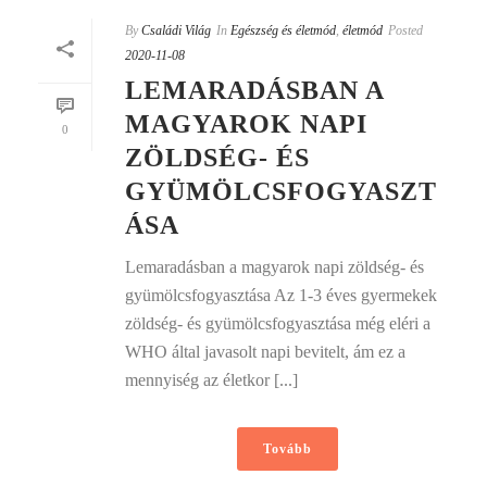
By
Családi Világ
In
Egészség és életmód
,
életmód
Posted
2020-11-08
LEMARADÁSBAN A
MAGYAROK NAPI
0
ZÖLDSÉG- ÉS
GYÜMÖLCSFOGYASZT
ÁSA
Lemaradásban a magyarok napi zöldség- és
gyümölcsfogyasztása Az 1-3 éves gyermekek
zöldség- és gyümölcsfogyasztása még eléri a
WHO által javasolt napi bevitelt, ám ez a
mennyiség az életkor [...]
Tovább