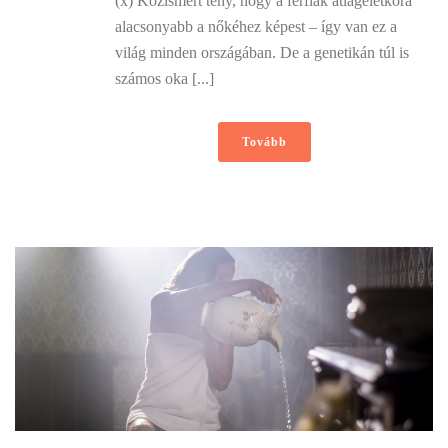
(x) Közismert tény, hogy a férfiak átlagéletkora
alacsonyabb a nőkéhez képest – így van ez a
világ minden országában. De a genetikán túl is
számos oka [...]
Tovább