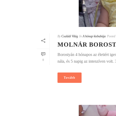
By
Családi Világ
In
A hónap kisbabája
Posted
MOLNÁR BOROST
Borostyán 4 hónapos az életiért ige
0
nála, és 5 napig az intenzíven vol
Tovább