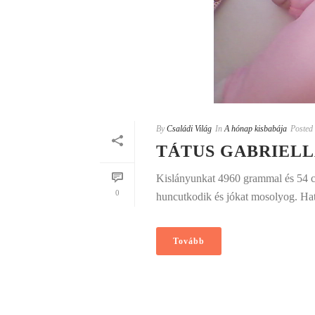
By
Családi Világ
In
A hónap kisbabája
Posted
TÁTUS GABRIELL
Kislányunkat 4960 grammal és 54 c
0
huncutkodik és jókat mosolyog. Hat
Tovább