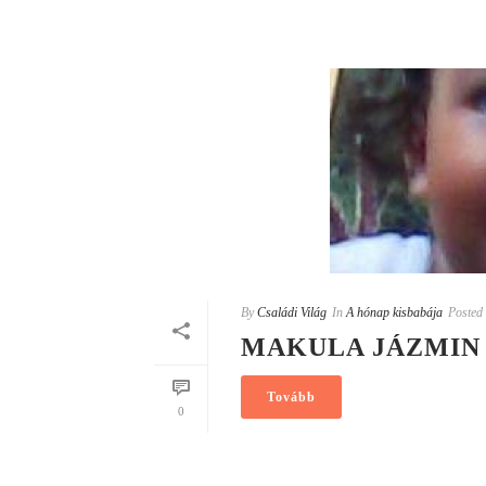
By
Családi Világ
In
A hónap kisbabája
Posted
MAKULA JÁZMIN
Tovább
0