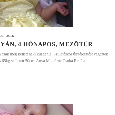
2012-07-31
YÁN, 4 HÓNAPOS, MEZÕTÚR
n csak meg kellett neki küzdenie .Születéskor újraélesztést végeztek
t. 3.65kg született 50cm. Anya Molnárné Csuka Renáta.