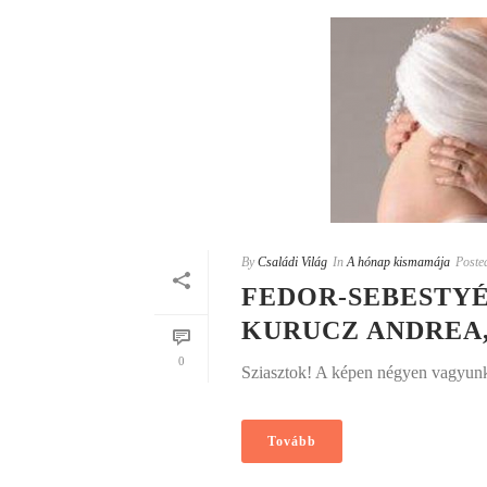
By
Családi Világ
In
A hónap kismamája
Poste
FEDOR-SEBESTYÉ
KURUCZ ANDREA, 
0
Sziasztok! A képen négyen vagyunk
Tovább