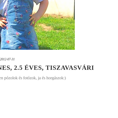
2012-07-31
ES, 2.5 ÉVES, TISZAVASVÁRI
 pózolok és fotózok, ja és horgászok:)