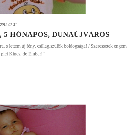
2012-07-31
 5 HÓNAPOS, DUNAÚJVÁROS
gra, s lettem új fény, csillag,szülõk boldogsága! / Szeressetek engem
, pici Kincs, de Ember!”