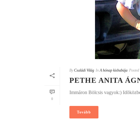
By
Családi Világ
In
A hónap kisbabája
Posted
PETHE ANITA ÁGN
Immáron Bölcsis vagyok:) Idõközben
0
Tovább