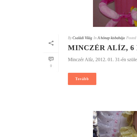
By
Családi Világ
In
A hónap kisbabája
Posted
MINCZÉR ALÍZ, 
Minczér Alíz, 2012. 01. 31-én szüle
0
Tovább