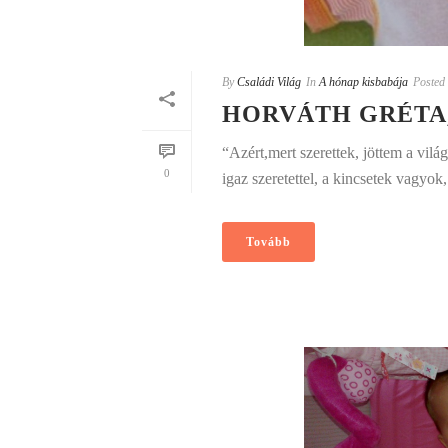
By
Családi Világ
In
A hónap kisbabája
Posted
HORVÁTH GRÉTA,
“Azért,mert szerettek, jöttem a vilá
0
igaz szeretettel, a kincsetek vagyok
Tovább