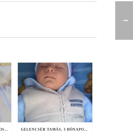
JANÓ ISTVÁN VAJK, 3 HÓNAPOS, DUNAHARASZTI
GELENCSÉR TAMÁS, 3 HÓNAPOS, BUDAPEST