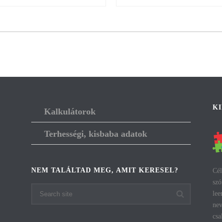
K
Kalkulátorok
Terhességi, kisbaba adatok
NEM TALÁLTAD MEG, AMIT KERESEL?
Cél
szó
lee
nev
csa