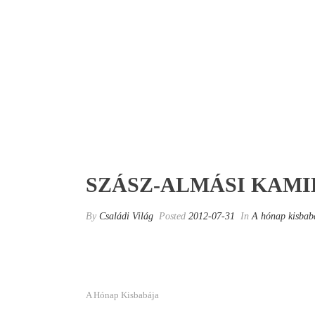
SZÁSZ-ALMÁSI KAMI
By
Családi Világ
Posted
2012-07-31
In
A hónap kisbab
A Hónap Kisbabája