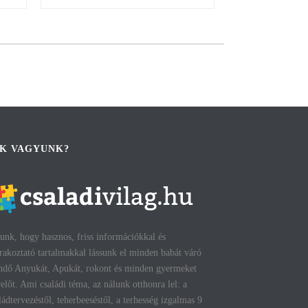
IK VAGYUNK?
unk, hogy hasznos, friss információkkal és
rakoztató tartalmakkal lássunk el minden babát váró
ndő Anyukát, Apukát, rokont és minden gyermeket
előt. Ami családi téma, az nálunk otthonra lel: a
ládtervezéstől, teherbeeséstől, a terhesség izgalmas 9