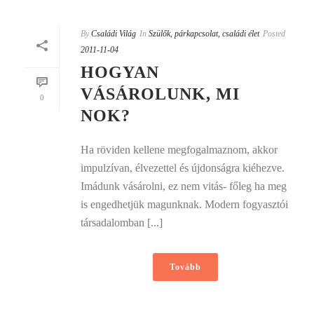
By
Családi Világ
In
Szülők, párkapcsolat, családi élet
Posted
2011-11-04
HOGYAN
VÁSÁROLUNK, MI
0
NOK?
Ha röviden kellene megfogalmaznom, akkor
impulzívan, élvezettel és újdonságra kiéhezve.
Imádunk vásárolni, ez nem vitás- főleg ha meg
is engedhetjük magunknak. Modern fogyasztói
társadalomban [...]
Tovább