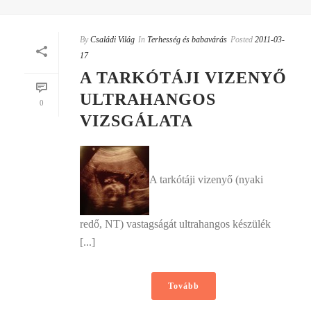
By
Családi Világ
In
Terhesség és babavárás
Posted
2011-03-
17
A TARKÓTÁJI VIZENYŐ
ULTRAHANGOS
0
VIZSGÁLATA
A tarkótáji vizenyő (nyaki
redő, NT) vastagságát ultrahangos készülék
[...]
Tovább