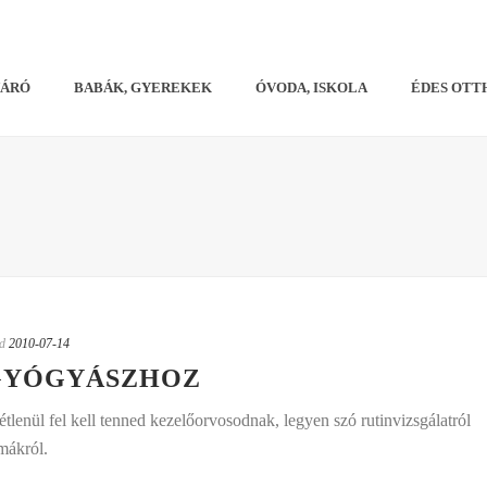
VÁRÓ
BABÁK, GYEREKEK
ÓVODA, ISKOLA
ÉDES OTT
d
2010-07-14
GYÓGYÁSZHOZ
tlenül fel kell tenned kezelőorvosodnak, legyen szó rutinvizsgálatról
mákról.