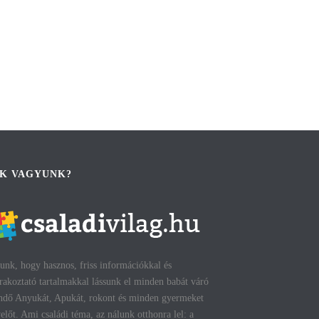
IK VAGYUNK?
unk, hogy hasznos, friss információkkal és
rakoztató tartalmakkal lássunk el minden babát váró
ndő Anyukát, Apukát, rokont és minden gyermeket
előt. Ami családi téma, az nálunk otthonra lel: a