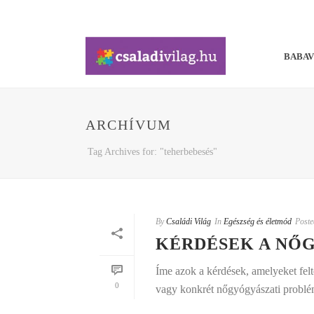
BABA
ARCHÍVUM
Tag Archives for: "teherbebesés"
By
Családi Világ
In
Egészség és életmód
Poste
KÉRDÉSEK A NŐ
Íme azok a kérdések, amelyeket felté
0
vagy konkrét nőgyógyászati problé