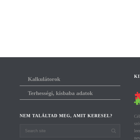
K
Kalkulátorok
Terhességi, kisbaba adatok
NEM TALÁLTAD MEG, AMIT KERESEL?
Cél
szó
lee
nev