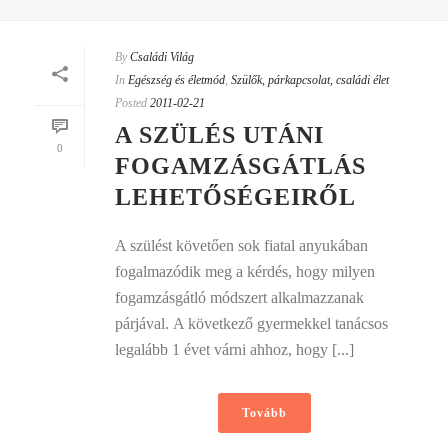
By
Családi Világ
In
Egészség és életmód
,
Szülők, párkapcsolat, családi élet
Posted
2011-02-21
A SZÜLÉS UTÁNI
0
FOGAMZÁSGÁTLÁS
LEHETŐSÉGEIRŐL
A szülést követően sok fiatal anyukában
fogalmazódik meg a kérdés, hogy milyen
fogamzásgátló módszert alkalmazzanak
párjával. A következő gyermekkel tanácsos
legalább 1 évet várni ahhoz, hogy [...]
Tovább