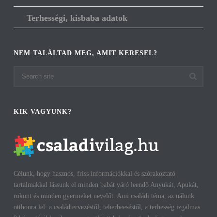
Terhességi, kisbaba adatok
NEM TALÁLTAD MEG, AMIT KERESEL?
KIK VAGYUNK?
Célunk, hogy hasznos, friss információkkal és szórakoztató
tartalmakkal lássunk el minden babát váró leendő Anyukát, Apukát,
rokont és minden gyermeket nevelőt. Ami családi téma, az nálunk
otthonra lel: a családtervezéstől, teherbeeséstől, a terhesség izgalmas