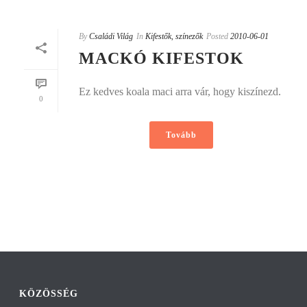
By
Családi Világ
In
Kifestők, színezők
Posted
2010-06-01
MACKÓ KIFESTOK
Ez kedves koala maci arra vár, hogy kiszínezd.
0
Tovább
KÖZÖSSÉG