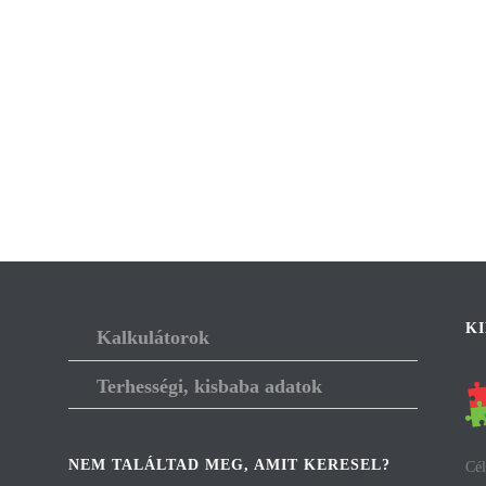
K
Kalkulátorok
Terhességi, kisbaba adatok
NEM TALÁLTAD MEG, AMIT KERESEL?
Cél