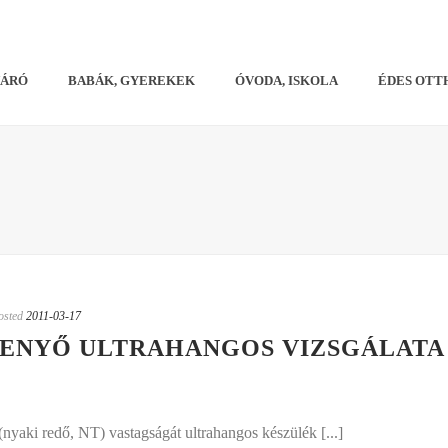
VÁRÓ
BABÁK, GYEREKEK
ÓVODA, ISKOLA
ÉDES OTT
osted
2011-03-17
ZENYŐ ULTRAHANGOS VIZSGÁLATA
(nyaki redő, NT) vastagságát ultrahangos készülék [...]