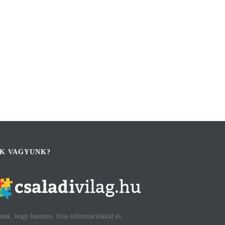
IK VAGYUNK?
unk, hogy hasznos, friss információkkal és