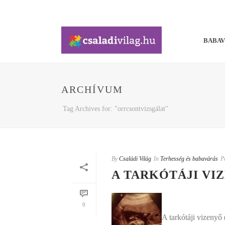
BABA
ARCHÍVUM
Tag Archives for: "orrcsontvizsgálat"
By
Családi Világ
In
Terhesség és babavárás
P
A TARKÓTÁJI VI
0
A tarkótáji vizenyő 