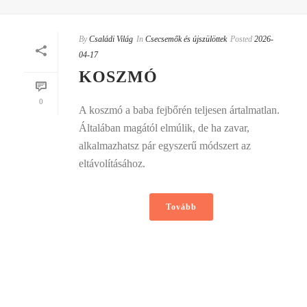
By
Családi Világ
In
Csecsemők és újszülöttek
Posted
2026-
04-17
KOSZMÓ
0
A koszmó a baba fejbőrén teljesen ártalmatlan.
Általában magától elmúlik, de ha zavar,
alkalmazhatsz pár egyszerű módszert az
eltávolításához.
Tovább