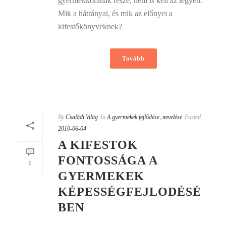
gyermekkorának része, nem is kell az legyen.
Mik a hátrányai, és mik az előnyei a
kifestőkönyveknek?
Tovább
By
Családi Világ
In
A gyermekek fejlődése, nevelése
Posted
2010-06-04
A KIFESTOK
FONTOSSÁGA A
0
GYERMEKEK
KÉPESSÉGFEJLODÉSÉ
BEN