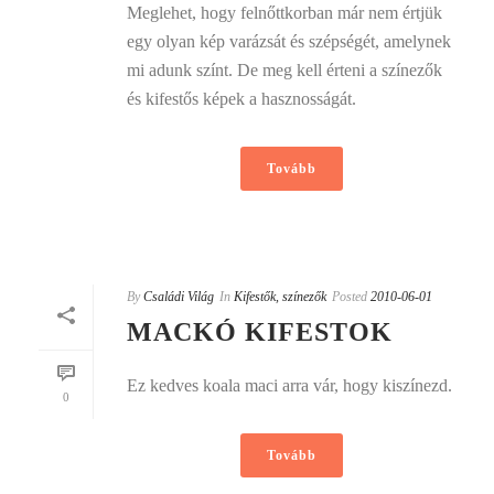
Meglehet, hogy felnőttkorban már nem értjük
egy olyan kép varázsát és szépségét, amelynek
mi adunk színt. De meg kell érteni a színezők
és kifestős képek a hasznosságát.
Tovább
By
Családi Világ
In
Kifestők, színezők
Posted
2010-06-01
MACKÓ KIFESTOK
Ez kedves koala maci arra vár, hogy kiszínezd.
0
Tovább