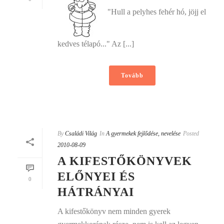
"Hull a pelyhes fehér hó, jöjj el
kedves télapó..." Az [...]
Tovább
By
Családi Világ
In
A gyermekek fejlődése, nevelése
Posted
2010-08-09
A KIFESTŐKÖNYVEK
ELŐNYEI ÉS
0
HÁTRÁNYAI
A kifestőkönyv nem minden gyerek