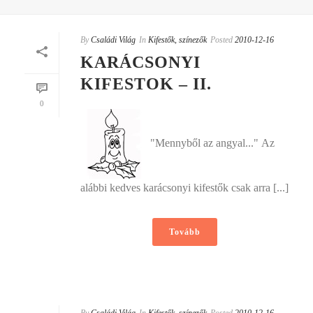
By
Családi Világ
In
Kifestők, színezők
Posted
2010-12-16
KARÁCSONYI
KIFESTOK – II.
0
"Mennyből az angyal..." Az
alábbi kedves karácsonyi kifestők csak arra [...]
Tovább