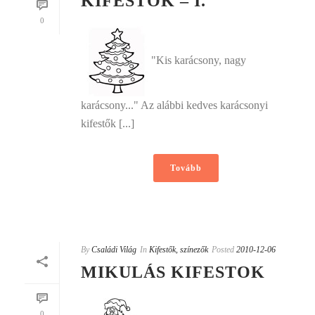
KIFESTOK – I.
0
"Kis karácsony, nagy
karácsony..." Az alábbi kedves karácsonyi
kifestők [...]
Tovább
By
Családi Világ
In
Kifestők, színezők
Posted
2010-12-06
MIKULÁS KIFESTOK
0