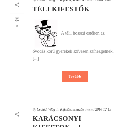
By
Családi Világ
In
Kifestők, színezők
Posted
2010-12-16
TÉLI KIFESTŐK
0
A téli, hosszú estéken az
óvodás korú gyerekek szívesen színezgetnek,
[...]
Tovább
By
Családi Világ
In
Kifestők, színezők
Posted
2010-12-15
KARÁCSONYI