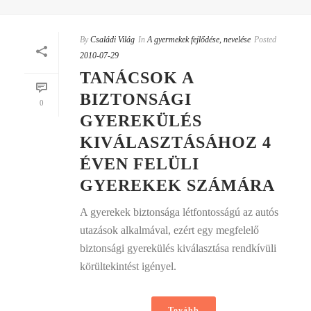
By
Családi Világ
In
A gyermekek fejlődése, nevelése
Posted
2010-07-29
TANÁCSOK A
BIZTONSÁGI
0
GYEREKÜLÉS
KIVÁLASZTÁSÁHOZ 4
ÉVEN FELÜLI
GYEREKEK SZÁMÁRA
A gyerekek biztonsága létfontosságú az autós
utazások alkalmával, ezért egy megfelelő
biztonsági gyerekülés kiválasztása rendkívüli
körültekintést igényel.
Tovább