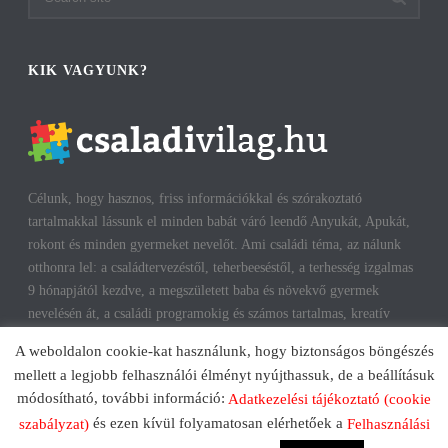
KIK VAGYUNK?
Célunk, hogy hasznos, friss információkkal és szórakoztató
tartalmakkal lássunk el minden babát váró leendő Anyukát, Apukát,
rokont és minden gyermeket nevelőt. Ami családi téma, az nálunk
otthonra lel: a családtervezéstől, teherbeeséstől, a terhesség izgalmas
9 hónapjától kezdve, a megszületett baba és növekvő gyermek
nevelésén át, a családi programokig és számos tartalmas, kreatív
időtöltésig találhatsz cikkeket, infókat. A harmonikus, boldog
A weboldalon cookie-kat használunk, hogy biztonságos böngészés
gyermekkorhoz, gyerekeink testi és lelki egészségéhez az út többek
mellett a legjobb felhasználói élményt nyújthassuk, de a beállításuk
között a szülők megfelelő attitűdje, kíváncsisága, jól informáltsága
módosítható, további információ:
Adatkezelési tájékoztató (cookie
mentén vezet. Reméljük, mi is segítünk ezen az úton!
és ezen kívül folyamatosan elérhetőek a
szabályzat)
Felhasználási