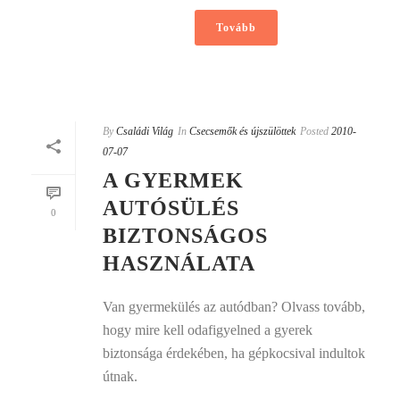
Tovább
By
Családi Világ
In
Csecsemők és újszülöttek
Posted
2010-
07-07
A GYERMEK
AUTÓSÜLÉS
0
BIZTONSÁGOS
HASZNÁLATA
Van gyermekülés az autódban? Olvass tovább,
hogy mire kell odafigyelned a gyerek
biztonsága érdekében, ha gépkocsival indultok
útnak.