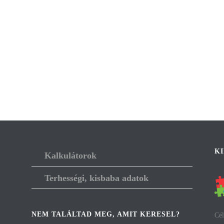
K
Kalkulátorok
Terhességi, kisbaba adatok
NEM TALÁLTAD MEG, AMIT KERESEL?
Cél