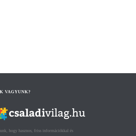
IK VAGYUNK?
unk, hogy hasznos, friss információkkal és