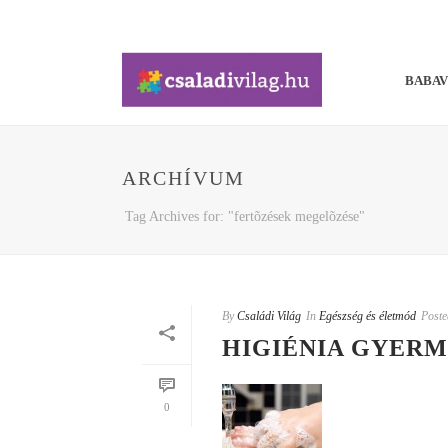
BABA
ARCHÍVUM
Tag Archives for: "fertõzések megelõzése"
By
Családi Világ
In
Egészség és életmód
Poste
HIGIÉNIA GYER
0