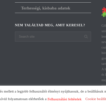
Terhességi, kisbaba adatok
NEM TALÁLTAD MEG, AMIT KERESEL?
Cél
szó
lee
nev
csa
hón
gye
tar
A h
és 
meg
men
mellett a legjobb felhasználói élményt nyújthassuk, de a beállításuk 
kívül folyamatosan elérhetőek a
Cookie beállí
Felhasználási
feltételek