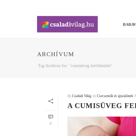
BABA
ARCHÍVUM
Tag Archives for: "cumisüveg fertõtlenítés"
By
Családi Világ
In
Csecsemők és újszülöttek
A CUMISÜVEG FE
0