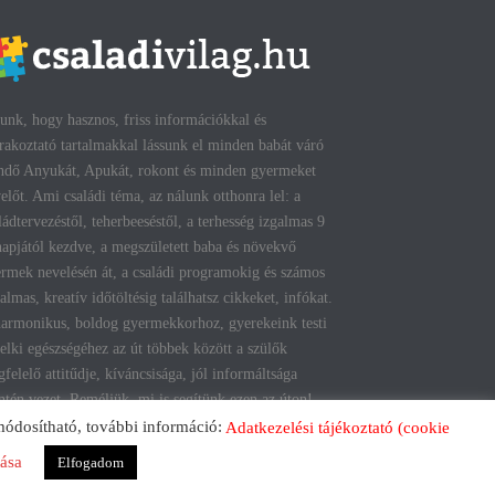
unk, hogy hasznos, friss információkkal és
rakoztató tartalmakkal lássunk el minden babát váró
ndő Anyukát, Apukát, rokont és minden gyermeket
előt. Ami családi téma, az nálunk otthonra lel: a
ládtervezéstől, teherbeeséstől, a terhesség izgalmas 9
apjától kezdve, a megszületett baba és növekvő
rmek nevelésén át, a családi programokig és számos
talmas, kreatív időtöltésig találhatsz cikkeket, infókat.
armonikus, boldog gyermekkorhoz, gyerekeink testi
lelki egészségéhez az út többek között a szülők
felelő attitűdje, kíváncsisága, jól informáltsága
tén vezet. Reméljük, mi is segítünk ezen az úton!
módosítható, további információ:
Adatkezelési tájékoztató (cookie
tása
Elfogadom