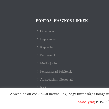
FONTOS, HASZNOS LINKEK
Oldaltérkép
Impresszum
Kapcsolat
Partnereink
Médiaajánló
Felhasználási feltételek
Adatvédelmi tájékoztató
RSS
A weboldalon cookie-kat használunk, hogy biztonságos böngészés 
és ezen 
szabályzat)