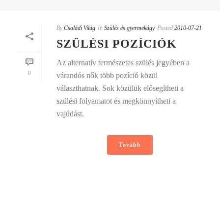
By
Családi Világ
In
Szülés és gyermekágy
Posted
2010-07-21
SZÜLÉSI POZÍCIÓK
Az alternatív természetes szülés jegyében a
0
várandós nők több pozíció közül
választhatnak. Sok közülük elősegítheti a
szülési folyamatot és megkönnyítheti a
vajúdást.
Tovább