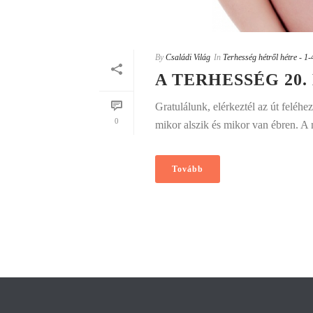
By
Családi Világ
In
Terhesség hétről hétre - 1-
A TERHESSÉG 20.
Gratulálunk, elérkeztél az út feléh
0
mikor alszik és mikor van ébren. A
Tovább