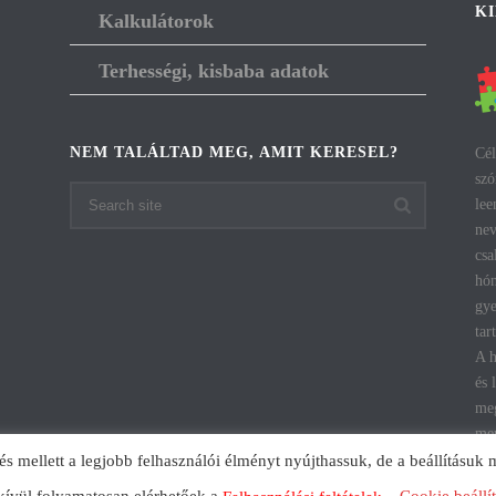
K
Kalkulátorok
Terhességi, kisbaba adatok
NEM TALÁLTAD MEG, AMIT KERESEL?
Cél
szó
lee
nev
csa
hón
gye
tar
A h
és 
meg
men
mellett a legjobb felhasználói élményt nyújthassuk, de a beállításuk 