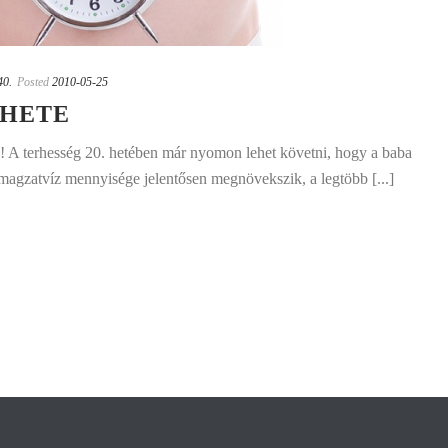
40.
Posted
2010-05-25
 HETE
ez! A terhesség 20. hetében már nyomon lehet követni, hogy a baba
 magzatvíz mennyisége jelentősen megnövekszik, a legtöbb [...]