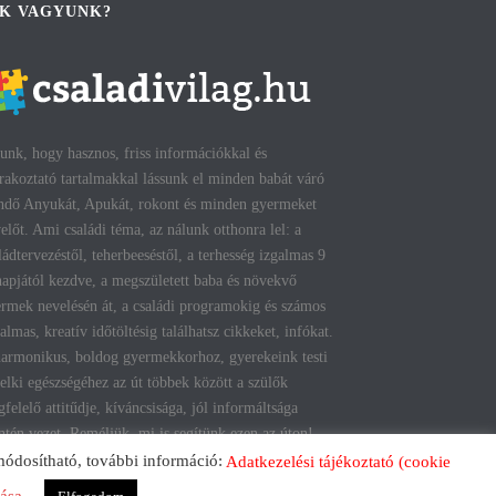
IK VAGYUNK?
unk, hogy hasznos, friss információkkal és
rakoztató tartalmakkal lássunk el minden babát váró
ndő Anyukát, Apukát, rokont és minden gyermeket
előt. Ami családi téma, az nálunk otthonra lel: a
ládtervezéstől, teherbeeséstől, a terhesség izgalmas 9
apjától kezdve, a megszületett baba és növekvő
rmek nevelésén át, a családi programokig és számos
talmas, kreatív időtöltésig találhatsz cikkeket, infókat.
armonikus, boldog gyermekkorhoz, gyerekeink testi
lelki egészségéhez az út többek között a szülők
felelő attitűdje, kíváncsisága, jól informáltsága
tén vezet. Reméljük, mi is segítünk ezen az úton!
módosítható, további információ:
Adatkezelési tájékoztató (cookie