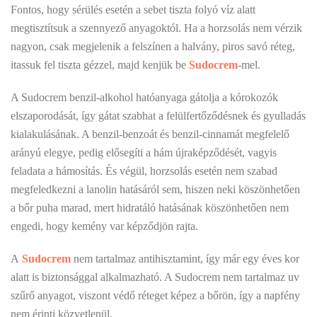
Fontos, hogy sérülés esetén a sebet tiszta folyó víz alatt
megtisztítsuk a szennyező anyagoktól. Ha a horzsolás nem vérzik
nagyon, csak megjelenik a felszínen a halvány, piros savó réteg,
itassuk fel tiszta gézzel, majd kenjük be
Sudocrem
-mel.
A Sudocrem benzil-alkohol hatóanyaga gátolja a kórokozók
elszaporodását, így gátat szabhat a felülfertőződésnek és gyulladás
kialakulásának. A benzil-benzoát és benzil-cinnamát megfelelő
arányú elegye, pedig elősegíti a hám újraképződését, vagyis
feladata a hámosítás. És végül, horzsolás esetén nem szabad
megfeledkezni a lanolin hatásáról sem, hiszen neki köszönhetően
a bőr puha marad, mert hidratáló hatásának köszönhetően nem
engedi, hogy kemény var képződjön rajta.
A
Sudocrem
nem tartalmaz antihisztamint, így már egy éves kor
alatt is biztonsággal alkalmazható. A Sudocrem nem tartalmaz uv
szűrő anyagot, viszont védő réteget képez a bőrön, így a napfény
nem érinti közvetlenül.