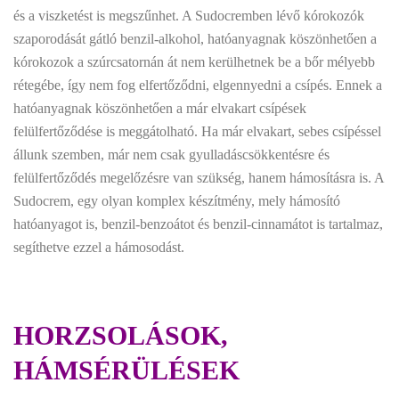
és a viszketést is megszűnhet. A Sudocremben lévő kórokozók
szaporodását gátló benzil-alkohol, hatóanyagnak köszönhetően a
kórokozok a szúrcsatornán át nem kerülhetnek be a bőr mélyebb
rétegébe, így nem fog elfertőződni, elgennyedni a csípés. Ennek a
hatóanyagnak köszönhetően a már elvakart csípések
felülfertőződése is meggátolható. Ha már elvakart, sebes csípéssel
állunk szemben, már nem csak gyulladáscsökkentésre és
felülfertőződés megelőzésre van szükség, hanem hámosításra is. A
Sudocrem, egy olyan komplex készítmény, mely hámosító
hatóanyagot is, benzil-benzoátot és benzil-cinnamátot is tartalmaz,
segíthetve ezzel a hámosodást.
HORZSOLÁSOK,
HÁMSÉRÜLÉSEK