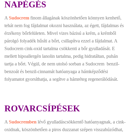
NAPÉGÉS
A
Sudocrem
finom állagának köszönhetően könnyen kenhető,
tehát nem fog fájdalmat okozni használata, az égett, fájdalmas és
érzékeny bőrfelületen. Mivel vizes bázisú a krém, a krémből
párolgó folyadék hűsíti a bőrt, csillapítva ezzel a fájdalmat. A
Sudocrem cink-oxid tartalma csökkenti a bőr gyulladását. E
mellett hipoallergén lanolin tartalma, pedig hidratáltan, puhán
tartja a bőrt. Végül, de nem utolsó sorban a Sudocrem benzil-
benzoát és benzil-cinnamát hatóanyaga a hámképződési
folyamatot gyorsíthatja, a segítve a hámréteg regenerálódását.
ROVARCSÍPÉSEK
A
Sudocremben
lévő gyulladáscsökkentő hatóanyagnak, a cink-
oxidnak, köszönhetően a piros duzzanat szépen visszahúzódhat,