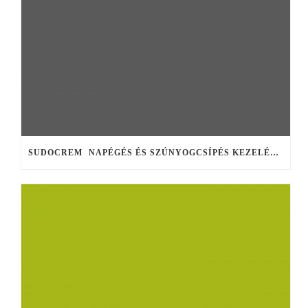
SUDOCREM  NAPÉGÉS ÉS SZÚNYOGCSÍPÉS KEZELÉSÉRE!