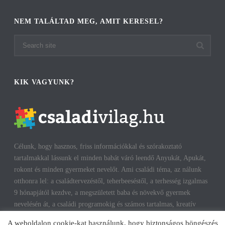
NEM TALÁLTAD MEG, AMIT KERESEL?
KIK VAGYUNK?
Célunk, hogy hasznos, friss információkkal és szórakoztató
tartalmakkal lássunk el minden babát váró leendő Anyukát, Apukát,
rokont és minden gyermeket nevelőt. Ami családi téma, az nálunk
otthonra lel: a családtervezéstől, teherbeeséstől, a terhesség izgalmas
9 hónapjától kezdve, a megszületett baba és növekvő gyermek
nevelésén át, a családi programokig és számos tartalmas, kreatív
időtöltésig találhatsz cikkeket, infókat. A harmonikus, boldog
A weboldalon cookie-kat használunk, hogy biztonságos böngészés