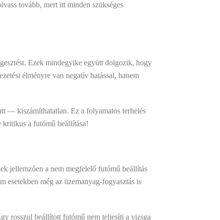
olvass tovább, mert itt minden szükséges
ggesztést. Ezek mindegyike együtt dolgozik, hogy
ezetési élményre van negatív hatással, hanem
t — kiszámíthatatlan. Ez a folyamatos terhelés
kritikus a futómű beállítása!
Ezek jellemzően a nem megfelelő futómű beállítás
rém esetekben még az üzemanyag-fogyasztás is
y rosszul beállított futómű nem teljesíti a vizsga