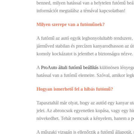
benned, milyen hatással van a helytelen futómű beá
információt megtalálsz a témával kapcsolatban!
Milyen szerepe van a futóműnek?
A futómű az autó egyik legbonyolultabb rendszere,
járműved stabilan és precízen kanyarodhasson az út
komoly kockázatot is jelenthet a biztonságra nézve.
A
ProAuto általi futómű beállítás
különösen lényeges
hatással van a futómű elemeire. Szóval, amikor leg
Hogyan ismerhető fel a hibás futómű?
Tapasztaltál már olyat, hogy az autód egy kanyar ut
jelei. Az abroncsok egyenetlen kopása, vagy egy h
növekedhet. Tehát nemcsak a kényelem, hanem a pén
A műszaki vizsgán is ellenőrzik a futómű állapotát, 