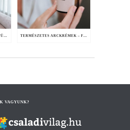
HOGYAN BEFOLYÁSOLJÁK A FÜGGÖNYÖK A SZOBA HANGULATÁT?
TERMÉSZETES ARCKRÉMEK – FIATALOS RAGYOGÁS A TERMÉSZET EREJÉVEL
IK VAGYUNK?