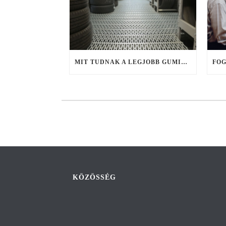
MIT TUDNAK A LEGJOBB GUMIKERESŐ WEBSHOPOK, ÉS MIRE FIGYELJ KERESÉS KÖZBEN?
KÖZÖSSÉG