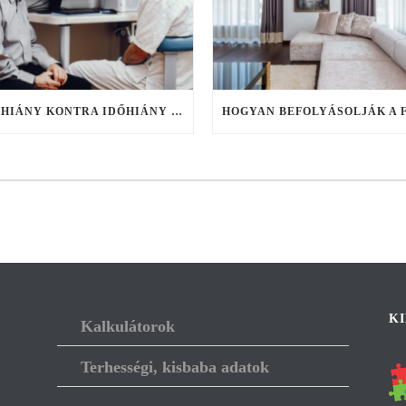
FOGHIÁNY KONTRA IDŐHIÁNY – FIX FOGSOR AKÁR EGY NAP ALATT, HA NINCS IDŐ ELHÚZÓDÓ KEZELÉSEKRE
K
Kalkulátorok
Terhességi, kisbaba adatok