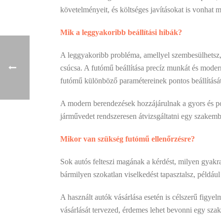
követelményeit, és költséges javításokat is vonhat
Mik a leggyakoribb beállítási hibák?
A leggyakoribb probléma, amellyel szembesülhetsz,
csúcsa. A futómű beállítása precíz munkát és moder
futómű különböző paramétereinek pontos beállítását
A modern berendezések hozzájárulnak a gyors és pon
járművedet rendszeresen átvizsgáltatni egy szakemb
Mikor van szükség futómű ellenőrzésre?
Sok autós felteszi magának a kérdést, milyen gyakr
bármilyen szokatlan viselkedést tapasztalsz, példá
A használt autók vásárlása esetén is célszerű figye
vásárlását tervezed, érdemes lehet bevonni egy szake