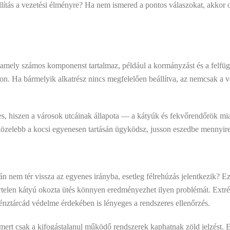
llítás a vezetési élményre? Ha nem ismered a pontos válaszokat, akkor 
 amely számos komponenst tartalmaz, például a kormányzást és a felfü
on. Ha bármelyik alkatrész nincs megfelelően beállítva, az nemcsak a v
, hiszen a városok utcáinak állapota — a kátyúk és fekvőrendőrök miat
közelebb a kocsi egyenesen tartásán ügyködsz, jusson eszedbe mennyire 
án nem tér vissza az egyenes irányba, esetleg félrehúzás jelentkezik? 
irtelen kátyú okozta ütés könnyen eredményezhet ilyen problémát. Ext
ztárcád védelme érdekében is lényeges a rendszeres ellenőrzés.
mert csak a kifogástalanul működő rendszerek kaphatnak zöld jelzést. Eg