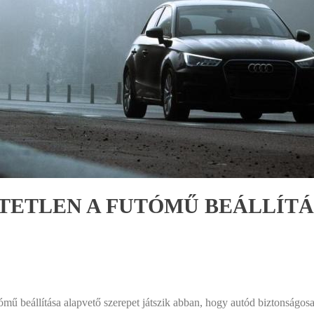
ETLEN A FUTÓMŰ BEÁLLÍTÁ
utómű beállítása alapvető szerepet játszik abban, hogy autód biztonságo