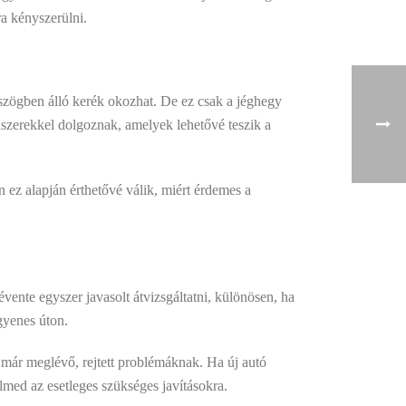
ra kényszerülni.
szögben álló kerék okozhat. De ez csak a jéghegy
szerekkel dolgoznak, amelyek lehetővé teszik a
ez alapján érthetővé válik, miért érdemes a
ente egyszer javasolt átvizsgáltatni, különösen, ha
gyenes úton.
a már meglévő, rejtett problémáknak. Ha új autó
elmed az esetleges szükséges javításokra.