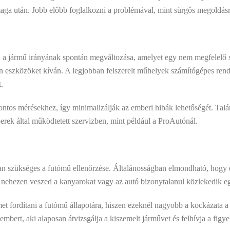
 maga után. Jobb előbb foglalkozni a problémával, mint sürgős megoldás
 a jármű irányának spontán megváltozása, amelyet egy nem megfelelő 
n eszközöket kíván. A legjobban felszerelt műhelyek számítógépes rend
.
tos mérésekhez, így minimalizálják az emberi hibák lehetőségét. Talán 
erek által működtetett szervizben, mint például a ProAutónál.
an szükséges a futómű ellenőrzése. Általánosságban elmondható, hogy év
ul nehezen veszed a kanyarokat vagy az autó bizonytalanul közlekedik e
lmet fordítani a futómű állapotára, hiszen ezeknél nagyobb a kockázata 
mbert, aki alaposan átvizsgálja a kiszemelt járművet és felhívja a figy