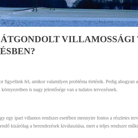
L ÁTGONDOLT VILLAMOSSÁGI 
ÉSBEN?
 figyelünk fel, amikor valamilyen probléma történik. Pedig ahogyan a 
i környezetben is nagy jelentősége van a tudatos tervezésnek.
ogy egy ipari villamos rendszer esetében mennyire fontos a részletes ter
ndő kizárólag a berendezések kiválasztása, mert a teljes rendszer működ