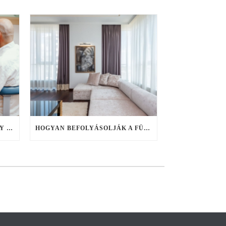
FOGHIÁNY KONTRA IDŐHIÁNY – FIX FOGSOR AKÁR EGY NAP ALATT, HA NINCS IDŐ ELHÚZÓDÓ KEZELÉSEKRE
HOGYAN BEFOLYÁSOLJÁK A FÜGGÖNYÖK A SZOBA HANGULATÁT?