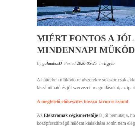
MIÉRT FONTOS A JÓ
MINDENNAPI MŰKÖD
By
galambosD
Posted
2026-05-25
In
Egyéb
A háttérben működő rendszerekre sokszor csak akkor
kiszámítható és jól szervezett megoldásokat, az ipar
A megfelelő előkészítés hosszú távon is számít
Az
Elektromax cégismertetője
is jól bemutatja, h
középfeszültségű hálózat kialakítása során nem elege