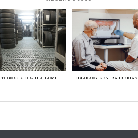
MIT TUDNAK A LEGJOBB GUMIKERESŐ WEBSHOPOK, ÉS MIRE FIGYELJ KERESÉS KÖZBEN?