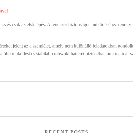
nyel
telezés csak az első lépés. A rendszer biztonságos működéséhez rendszer
téket jelent az a szemlélet, amely nem különálló feladatokban gondolkod
hatóbb működést és stabilabb műszaki hátteret biztosíthat, ami ma már 
RECENT POSTS