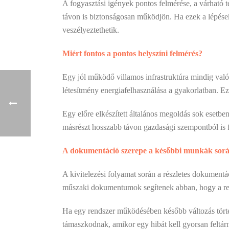
A fogyasztási igények pontos felmérése, a várható 
távon is biztonságosan működjön. Ha ezek a lépés
veszélyeztethetik.
Miért fontos a pontos helyszíni felmérés?
Egy jól működő villamos infrastruktúra mindig való
létesítmény energiafelhasználása a gyakorlatban. Ez
Egy előre elkészített általános megoldás sok esetb
másrészt hosszabb távon gazdasági szempontból is f
A dokumentáció szerepe a későbbi munkák sor
A kivitelezési folyamat során a részletes dokument
műszaki dokumentumok segítenek abban, hogy a rend
Ha egy rendszer működésében később változás történ
támaszkodnak, amikor egy hibát kell gyorsan feltárni