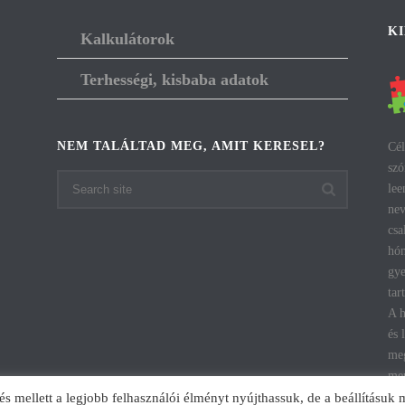
K
Kalkulátorok
Terhességi, kisbaba adatok
NEM TALÁLTAD MEG, AMIT KERESEL?
Cél
szó
lee
nev
csa
hón
gye
tar
A h
és 
meg
men
mellett a legjobb felhasználói élményt nyújthassuk, de a beállításuk 