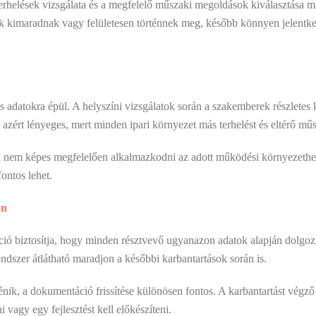
terhelések vizsgálata és a megfelelő műszaki megoldások kiválasztása 
ek kimaradnak vagy felületesen történnek meg, később könnyen jelentk
s adatokra épül. A helyszíni vizsgálatok során a szakemberek részletes
 azért lényeges, mert minden ipari környezet más terhelést és eltérő műs
en nem képes megfelelően alkalmazkodni az adott működési környezethez
ontos lehet.
án
áció biztosítja, hogy minden résztvevő ugyanazon adatok alapján dolgoz
szer átlátható maradjon a későbbi karbantartások során is.
ik, a dokumentáció frissítése különösen fontos. A karbantartást végz
 vagy egy fejlesztést kell előkészíteni.