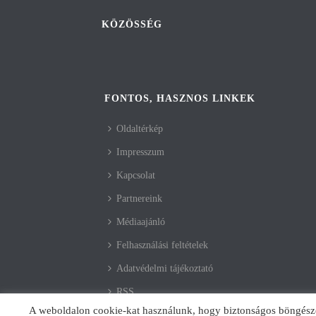
KÖZÖSSÉG
FONTOS, HASZNOS LINKEK
Oldaltérkép
Impresszum
Kapcsolat
Partnereink
Médiaajánló
Felhasználási feltételek
Adatvédelmi tájékoztató
RSS
A weboldalon cookie-kat használunk, hogy biztonságos böngészés 