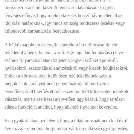
horganyzott acélból készülő rendszer kialakításának egyik
lényeges előnye, hogy a felületkezelés hosszú távon ellenáll az
időjárási hatásoknak, így nincs szükség rendszeres festésre vagy
különösebb karbantartási beavatkozásra.
A hétköznapokban az egyik legértékesebb erőforrásunk nem
feltétlenül a pénz, hanem az idő. Egy ingatlan fenntartása eleve
számos folyamatos feladatot jelent, legyen szó kertápolásról,
javításokról, szezonális ellenőrzésekről vagy kisebb felújításokról.
Ebben a környezetben különösen felértékelődnek azok a
megoldások, amelyek nem generálnak újabb rendszeres
teendőket. A 3D kerítés ebből a szempontból kifejezetten indokolt
választás, mert a szerkezet alapvetően úgy készül, hogy tartósan
ellássa funkcióját anélkül, hogy állandó figyelmet követelne.
Ez a gyakorlatban azt jelenti, hogy a tulajdonosnak nem kell évről
évre azzal számolnia, hogy mikor válik esedékessé egy újrafestés,