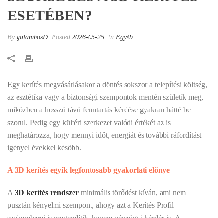
ESETÉBEN?
By
galambosD
Posted
2026-05-25
In
Egyéb
Egy kerítés megvásárlásakor a döntés sokszor a telepítési költség,
az esztétika vagy a biztonsági szempontok mentén születik meg,
miközben a hosszú távú fenntartás kérdése gyakran háttérbe
szorul. Pedig egy kültéri szerkezet valódi értékét az is
meghatározza, hogy mennyi időt, energiát és további ráfordítást
igényel évekkel később.
A 3D kerítés egyik legfontosabb gyakorlati előnye
A
3D kerítés rendszer
minimális törődést kíván, ami nem
pusztán kényelmi szempont, ahogy azt a Kerítés Profil
szakemberei is megemlítik, hanem pénzügyi kérdés is. A