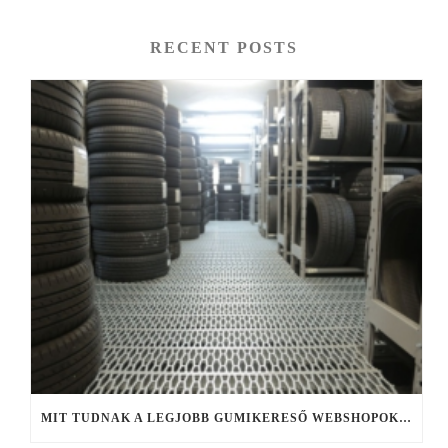
RECENT POSTS
MIT TUDNAK A LEGJOBB GUMIKERESŐ WEBSHOPOK, ÉS MIRE FIGYELJ KERESÉS KÖZBEN?