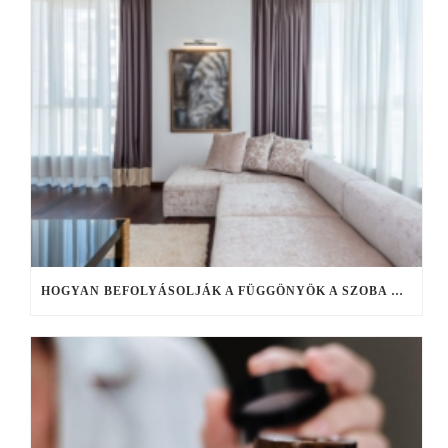
HOGYAN BEFOLYÁSOLJÁK A FÜGGÖNYÖK A SZOBA HANGULATÁT?