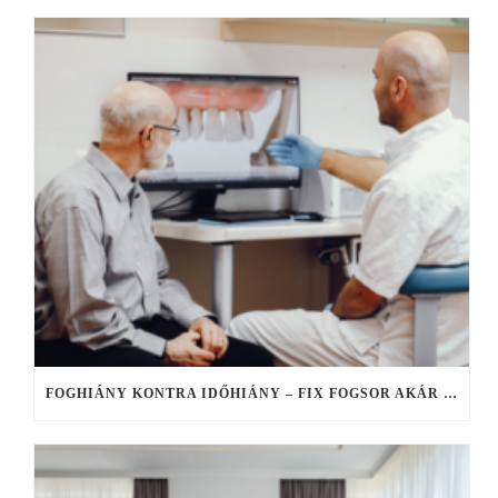
FOGHIÁNY KONTRA IDŐHIÁNY – FIX FOGSOR AKÁR EGY NAP ALATT, HA NINCS IDŐ ELHÚZÓDÓ KEZELÉSEKRE