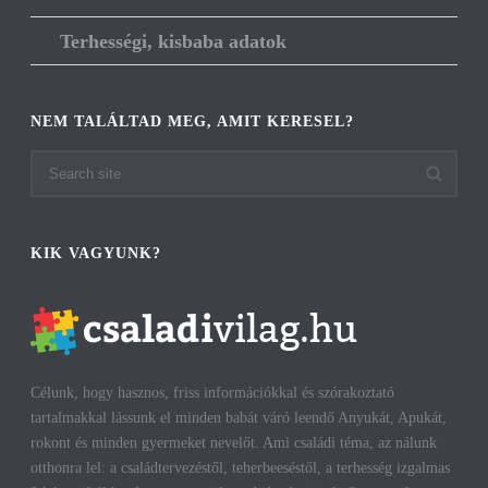
Terhességi, kisbaba adatok
NEM TALÁLTAD MEG, AMIT KERESEL?
KIK VAGYUNK?
Célunk, hogy hasznos, friss információkkal és szórakoztató
tartalmakkal lássunk el minden babát váró leendő Anyukát, Apukát,
rokont és minden gyermeket nevelőt. Ami családi téma, az nálunk
otthonra lel: a családtervezéstől, teherbeeséstől, a terhesség izgalmas