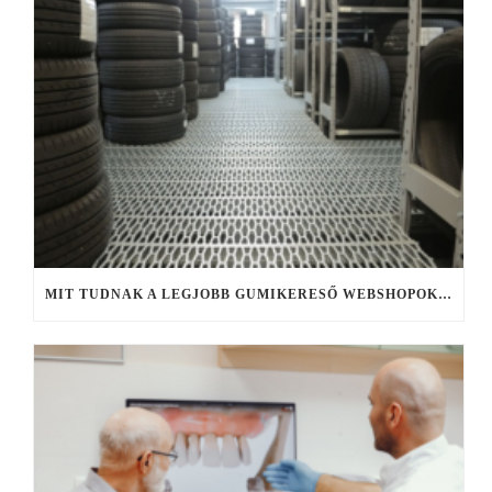
MIT TUDNAK A LEGJOBB GUMIKERESŐ WEBSHOPOK, ÉS MIRE FIGYELJ KERESÉS KÖZBEN?