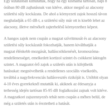
Egy kutatásban kimutatták, hogy ha egy kismama tartósan, napi 8
órában 80 dB zajhatásnak van kitéve, akkor megnő az alacsony
születési súly kockázata. De ahol a környezeti zajok hosszú távon
meghaladják a 65 dB-t, a születési súly már ott is kisebb lehet az
alacsony, illetve mérsékelt zajterhelésű környezethez képest.
A hangos zajok nem csupán a magzat szívritmusát és az alacsony
születési súly kockázatát fokozhatják, hanem kiválthatják a
magzat élénkebb mozgását, halláscsökkenését, kromoszóma-
rendellenességet, emelkedett kortizol szintet és csökkent laktogén
szintet. A magzatot érő zajok a születés után is kifejthetik
hatásukat: megnövelhetik a rendellenes szociális viselkedés,
továbbá a nagyfrekvenciás hallásvesztés rizikóját is. Utóbbit olyan
4-10 éves gyerekeknél mutatták ki, akiknek az édesanyja a
terhesség idején tartósan 85-95 dB foglalkozási zajnak volt kitéve.
A magzatkori zajszennyezés tehát nem csupán a méhen belül, de
még a születés után is éreztetheti a hatását.