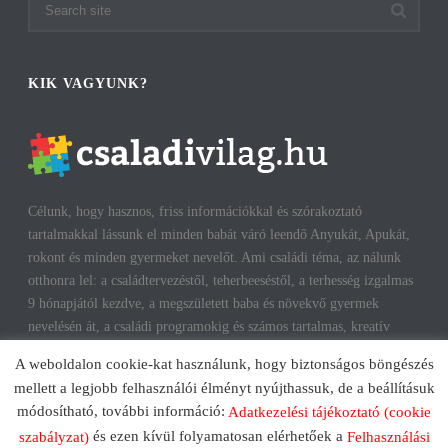
KIK VAGYUNK?
Célunk, hogy hasznos, friss információkkal és szórakoztató
tartalmakkal lássunk el minden babát váró leendő Anyukát, Apukát,
rokont és minden gyermeket nevelőt. Ami családi téma, az nálunk
otthonra lel: a családtervezéstől, teherbeeséstől, a terhesség izgalmas
9 hónapjától kezdve, a megszületett baba és növekvő gyermek
nevelésén át, a családi programokig és számos tartalmas, kreatív
időtöltésig találhatsz cikkeket, infókat. A harmonikus, boldog
A weboldalon cookie-kat használunk, hogy biztonságos böngészés
gyermekkorhoz, gyerekeink testi és lelki egészségéhez az út többek
mellett a legjobb felhasználói élményt nyújthassuk, de a beállításuk
között a szülők megfelelő attitűdje, kíváncsisága, jól informáltsága
módosítható, további információ:
Adatkezelési tájékoztató (cookie
mentén vezet. Reméljük, mi is segítünk ezen az úton!
és ezen kívül folyamatosan elérhetőek a
szabályzat)
Felhasználási