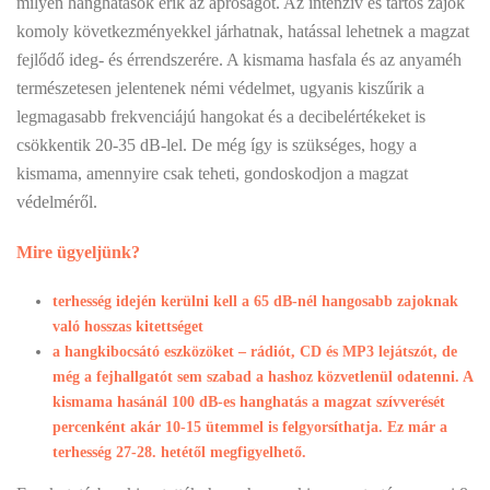
milyen hanghatások érik az apróságot. Az intenzív és tartós zajok
komoly következményekkel járhatnak, hatással lehetnek a magzat
fejlődő ideg- és érrendszerére. A kismama hasfala és az anyaméh
természetesen jelentenek némi védelmet, ugyanis kiszűrik a
legmagasabb frekvenciájú hangokat és a decibelértékeket is
csökkentik 20-35 dB-lel. De még így is szükséges, hogy a
kismama, amennyire csak teheti, gondoskodjon a magzat
védelméről.
Mire ügyeljünk?
terhesség idején kerülni kell a 65 dB-nél hangosabb zajoknak
való hosszas kitettséget
a hangkibocsátó eszközöket – rádiót, CD és MP3 lejátszót, de
még a fejhallgatót sem szabad a hashoz közvetlenül odatenni. A
kismama hasánál 100 dB-es hanghatás a magzat szívverését
percenként akár 10-15 ütemmel is felgyorsíthatja. Ez már a
terhesség 27-28. hetétől megfigyelhető.