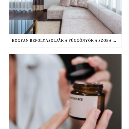
HOGYAN BEFOLYÁSOLJÁK A FÜGGÖNYÖK A SZOBA HANGULATÁT?