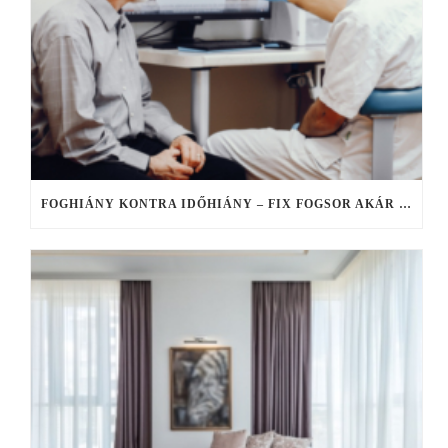
FOGHIÁNY KONTRA IDŐHIÁNY – FIX FOGSOR AKÁR EGY NAP ALATT, HA NINCS IDŐ ELHÚZÓDÓ KEZELÉSEKRE