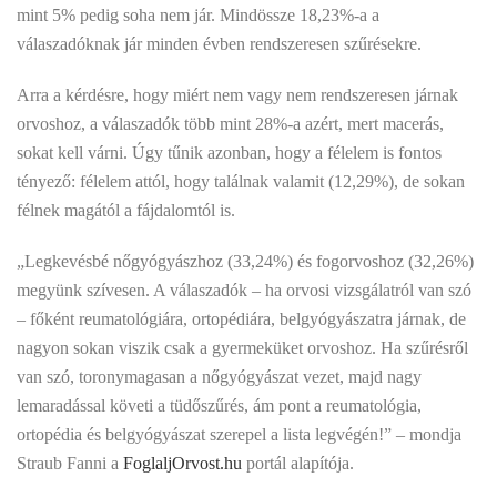
mint 5% pedig soha nem jár. Mindössze 18,23%-a a
válaszadóknak jár minden évben rendszeresen szűrésekre.
Arra a kérdésre, hogy miért nem vagy nem rendszeresen járnak
orvoshoz, a válaszadók több mint 28%-a azért, mert macerás,
sokat kell várni. Úgy tűnik azonban, hogy a félelem is fontos
tényező: félelem attól, hogy találnak valamit (12,29%), de sokan
félnek magától a fájdalomtól is.
„Legkevésbé nőgyógyászhoz (33,24%) és fogorvoshoz (32,26%)
megyünk szívesen. A válaszadók – ha orvosi vizsgálatról van szó
– főként reumatológiára, ortopédiára, belgyógyászatra járnak, de
nagyon sokan viszik csak a gyermeküket orvoshoz. Ha szűrésről
van szó, toronymagasan a nőgyógyászat vezet, majd nagy
lemaradással követi a tüdőszűrés, ám pont a reumatológia,
ortopédia és belgyógyászat szerepel a lista legvégén!” – mondja
Straub Fanni a
FoglaljOrvost.hu
portál alapítója.