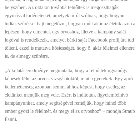
helyszínen. Az oldalon továbbá felnőttek is megoszthatják
egymással történeteiket, amelyek arról szólnak, hogy hogyan
tudtak szűréssel bajt megelőzni, hogyan múlt akár az életük azon a
lépésen, hogy elmentek egy orvoshoz, illetve a kampány saját
logóval is rendelkezik, amelyet bárki saját Facebook profiljára tud
tölteni, ezzel is mutatva hősiességét, hogy ő, akár félelmei ellenére
is, de elmegy szűrésre.
„A kutatás eredménye megmutatta, hogy a felnőttek ugyanúgy
képesek félni az orvosi vizsgálatoktól, mint a gyerekek. Egy apró
kellemetlenség azonban semmi ahhoz képest, hogy esetleg az
életünket mentjük meg vele. Ezért is indítottuk figyelemfelhívó
kampányunkat, amely segítségével reméljük, hogy minél több
ember győzi le félelmét, és megy el az orvoshoz” – mondja Straub
Fanni.