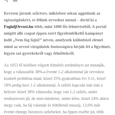
Kevesen járunk szűrésre, miközben sokan aggódunk az
egészségünkért, és félünk orvoshoz menni
–
derül ki a
FoglaljOrvost.hu
több, mint 1000 fős felméréséből. A portál
mögött álló csapat éppen ezért figyelemfelkeltő kampányt
indít „Nem fog fájni!” néven, amelynek különböző elemei
mind az orvosi vizsgálatok fontosságára hívják fel a figyelmet,
legyen szó gyerekekről vagy felnőttekről.
Az 1053 fő körében végzett felmérés eredményei azt mutatják,
hogy a válaszadók 38%-a évente 1-2 alkalommal jár orvoshoz
konkrét probléma miatt, közel 35% gyakrabban évi 3-11, közel
18% pedig havi 1-2 alkalommal. A szűrés kapcsán már más a
helyzet: közel 38% válaszolta, hogy van 1-2 szűrés, amire
rendszeresen jár, de nem mindenre, amire kéne, közel 24% akkor
megy csak, ha fáj valamije és feltétlenül muszáj, 13,6% már
évente elmegy bizonyos szűrésekre, ha éppen eszébe jut, több