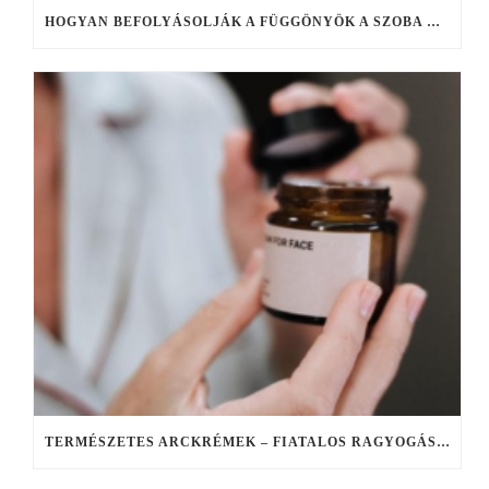
HOGYAN BEFOLYÁSOLJÁK A FÜGGÖNYÖK A SZOBA HANGULATÁT?
TERMÉSZETES ARCKRÉMEK – FIATALOS RAGYOGÁS A TERMÉSZET EREJÉVEL