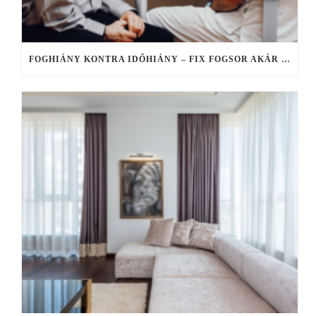
FOGHIÁNY KONTRA IDŐHIÁNY – FIX FOGSOR AKÁR EGY NAP ALATT, HA NINCS IDŐ ELHÚZÓDÓ KEZELÉSEKRE