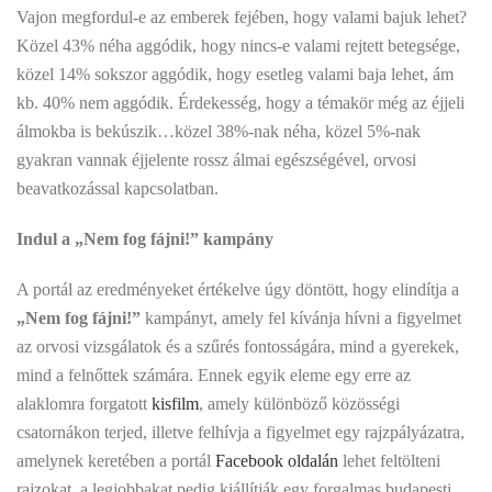
Vajon megfordul-e az emberek fejében, hogy valami bajuk lehet?
Közel 43% néha aggódik, hogy nincs-e valami rejtett betegsége,
közel 14% sokszor aggódik, hogy esetleg valami baja lehet, ám
kb. 40% nem aggódik. Érdekesség, hogy a témakör még az éjjeli
álmokba is bekúszik…közel 38%-nak néha, közel 5%-nak
gyakran vannak éjjelente rossz álmai egészségével, orvosi
beavatkozással kapcsolatban.
Indul a „Nem fog fájni!” kampány
A portál az eredményeket értékelve úgy döntött, hogy elindítja a
„Nem fog fájni!”
kampányt, amely fel kívánja hívni a figyelmet
az orvosi vizsgálatok és a szűrés fontosságára, mind a gyerekek,
mind a felnőttek számára. Ennek egyik eleme egy erre az
alaklomra forgatott
kisfilm
, amely különböző közösségi
csatornákon terjed, illetve felhívja a figyelmet egy rajzpályázatra,
amelynek keretében a portál
Facebook oldalán
lehet feltölteni
rajzokat, a legjobbakat pedig kiállítják egy forgalmas budapesti