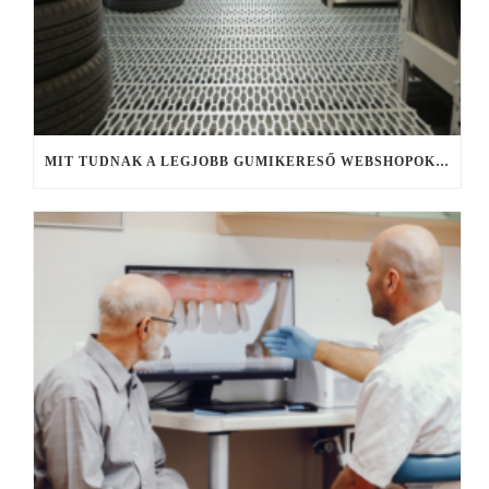
MIT TUDNAK A LEGJOBB GUMIKERESŐ WEBSHOPOK, ÉS MIRE FIGYELJ KERESÉS KÖZBEN?