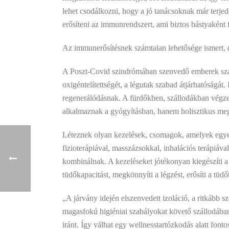
lehet csodálkozni, hogy a jó tanácsoknak már terjed
erősíteni az immunrendszert, ami biztos bástyaként
Az immunerősítésnek számtalan lehetősége ismert, de
A Poszt-Covid szindrómában szenvedő emberek számár
oxigéntelítettségét, a légutak szabad átjárhatóságát
regenerálódásnak. A fürdőkben, szállodákban végzet
alkalmaznak a gyógyításban, hanem holisztikus meg
Léteznek olyan kezelések, csomagok, amelyek egye
fizioterápiával, masszázsokkal, inhalációs terápiával
kombinálnak. A kezeléseket jótékonyan kiegészíti a
tüdőkapacitást, megkönnyíti a légzést, erősíti a tüdő
„A járvány idején elszenvedett izoláció, a ritkább s
magasfokú higiéniai szabályokat követő szállodában
iránt. Így válhat egy wellnesstartózkodás alatt font