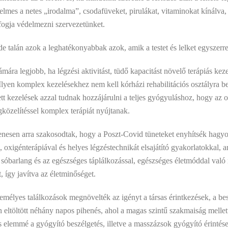
elmes a netes „irodalma”, csodafüveket, pirulákat, vitaminokat kínálva,
 fogja védelmezni szervezetünket.
 talán azok a leghatékonyabbak azok, amik a testet és lelket egyszerre 
a legjobb, ha légzési aktivitást, tüdő kapacitást növelő terápiás keze
. Ilyen komplex kezelésekhez nem kell kórházi rehabilitációs osztályra 
t kezelések azzal tudnak hozzájárulni a teljes gyógyuláshoz, hogy az
közelítéssel komplex terápiát nyújtanak.
nesen arra szakosodtak, hogy a Poszt-Covid tüneteket enyhítsék hagyo
, oxigénterápiával és helyes légzéstechnikát elsajátító gyakorlatokkal, a
 sóbarlang és az egészséges táplálkozással, egészséges életmóddal való
t, így javítva az életminőséget.
zemélyes találkozások megnövelték az igényt a társas érintkezések, a be
 eltöltött néhány napos pihenés, ahol a magas szintű szakmaiság mellet
os elemmé a gyógyító beszélgetés, illetve a masszázsok gyógyító érintés