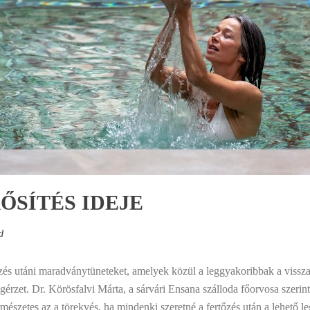
ŐSÍTÉS IDEJE
d
zés utáni maradványtüneteket, amelyek közül a leggyakoribbak a vissza
érzet. Dr. Körösfalvi Márta, a sárvári Ensana szálloda főorvosa szerint
ermészetes az a törekvés, ha mindenki szeretné a fertőzés után a lehető 