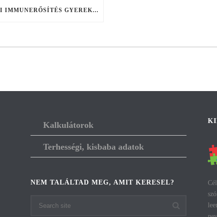
ŐSZI IMMUNERŐSÍTÉS GYEREKEKNEK
K
Kalkulátorok
Terhességi, kisbaba adatok
NEM TALÁLTAD MEG, AMIT KERESEL?
Cél
szó
lee
nev