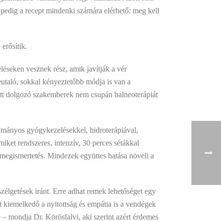
 pedig a recept mindenki számára elérhető: meg kell
erősítik.
léseken vesznek rész, amik javítják a vér
beutaló, sokkal kényeztetőbb módja is van a
 ott dolgozó szakemberek nem csupán balneoterápiát
mányos gyógykezelésekkel, hidroterápiával,
miket rendszeres, intenzív, 30 perces sétákkal
 megismertetés. Mindezek együttes hatása növeli a
szélgetések iránt. Erre adhat remek lehetőséget egy
t kiemelkedő a nyitottság és empátia is a vendégek
e – mondja Dr. Körösfalvi, aki szerint azért érdemes