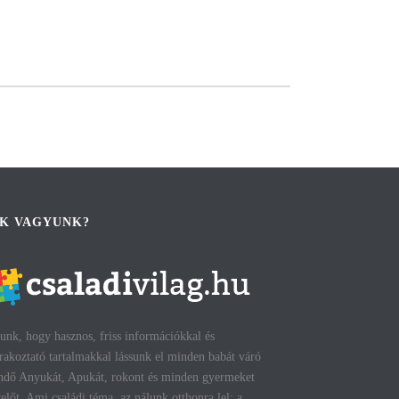
IK VAGYUNK?
unk, hogy hasznos, friss információkkal és
rakoztató tartalmakkal lássunk el minden babát váró
ndő Anyukát, Apukát, rokont és minden gyermeket
előt. Ami családi téma, az nálunk otthonra lel: a