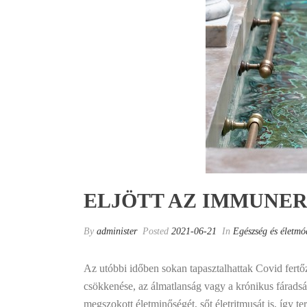
ELJÖTT AZ IMMUNER
By
administer
Posted
2021-06-21
In
Egészség és életmó
Az utóbbi időben sokan tapasztalhattak Covid fertő
csökkenése, az álmatlanság vagy a krónikus fáradság
megszokott életminőségét, sőt életritmusát is, így t