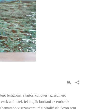
térő légszomj, a tartós köhögés, az izomerő
 ezek a tünetek fel tudják borítani az emberek
leghamarabb visszanyerni régi vitalitását. Azon sem