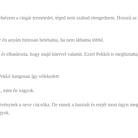
nézem a cingár termetedet, téged nem szabad elengednem. Hosszú az út,
z én anyám biztosan belehalna, ha nem láthatna többé.
s elhatározta, hogy majd kitervel valamit. Ezzel Pekkót is megbiztatta, 
Pekkó hangosan így vélekedett:
, mint én vagyok.
énynek a neve csicsóka. De ennek a hasznát és erejét most úgyis meg f
gyok.