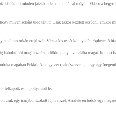
ic kisfiú, aki minden játékban lemarad a társai mögött. Ebben a hegyref
 hogy milyen sokáig üldögélt itt. Csak akkor kezdett ocsúdni, amikor m
y hatalmas orkán erejű szél. Vézna kis testét könnyedén röpítette, ő hi
 kábulatából magához tért, a földre pottyanva találta magát. Itt most bá
gondolta magában Pekkó. Ám egyszer csak észrevette, hogy egy öregembe
felkapott, és itt pottyantott le.
jon csak egy irányból szokott fújni a szél. Arrafelé én tudok egy magáno