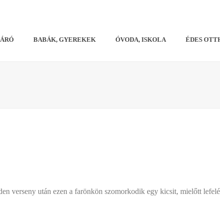
VÁRÓ
BABÁK, GYEREKEK
ÓVODA, ISKOLA
ÉDES OTT
nden verseny után ezen a farönkön szomorkodik egy kicsit, mielőtt lefe