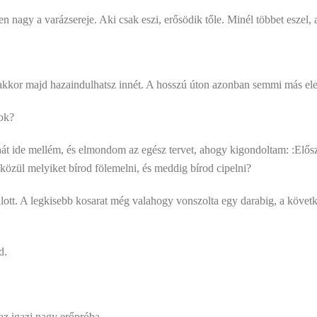
 nagy a varázsereje. Aki csak eszi, erősödik tőle. Minél többet eszel, 
, akkor majd hazaindulhatsz innét. A hosszú úton azonban semmi más ele
ok?
hát ide mellém, és elmondom az egész tervet, ahogy kigondoltam: :Elős
közül melyiket bírod fölemelni, és meddig bírod cipelni?
lott. A legkisebb kosarat még valahogy vonszolta egy darabig, a követk
d.
z igazi nagy erőpróba.