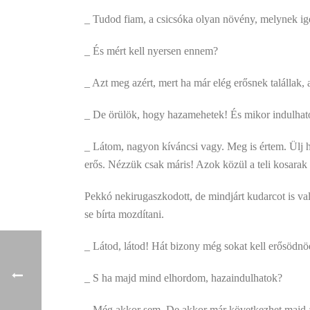
_ Tudod fiam, a csicsóka olyan növény, melynek igen
_ És mért kell nyersen ennem?
_ Azt meg azért, mert ha már elég erősnek talállak
_ De örülök, hogy hazamehetek! És mikor indulhat
_ Látom, nagyon kíváncsi vagy. Meg is értem. Ülj 
erős. Nézzük csak máris! Azok közül a teli kosarak 
Pekkó nekirugaszkodott, de mindjárt kudarcot is val
se bírta mozdítani.
_ Látod, látod! Hát bizony még sokat kell erősödnö
_ S ha majd mind elhordom, hazaindulhatok?
_ Még akkor sem. De akkor már következhet majd a