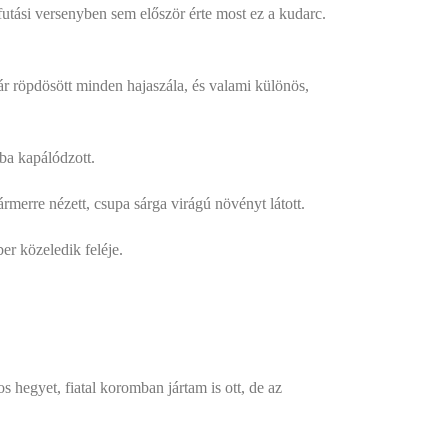
utási versenyben sem először érte most ez a kudarc.
ár röpdösött minden hajaszála, és valami különös,
ába kapálódzott.
rmerre nézett, csupa sárga virágú növényt látott.
r közeledik feléje.
s hegyet, fiatal koromban jártam is ott, de az