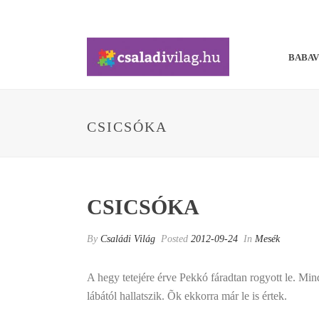
BABA
CSICSÓKA
CSICSÓKA
By
Családi Világ
Posted
2012-09-24
In
Mesék
A hegy tetejére érve Pekkó fáradtan rogyott le. Mi
lábától hallatszik. Õk ekkorra már le is értek.