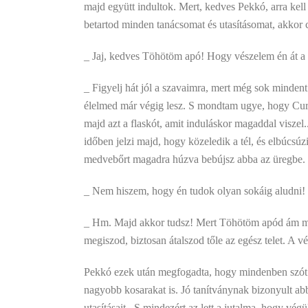
majd együtt indultok. Mert, kedves Pekkó, arra kel
betartod minden tanácsomat és utasításomat, akkor cs
_ Jaj, kedves Töhötöm apó! Hogy vészelem én át a 
_ Figyelj hát jól a szavaimra, mert még sok minden
élelmed már végig lesz. S mondtam ugye, hogy Curu 
majd azt a flaskót, amit induláskor magaddal viszel
időben jelzi majd, hogy közeledik a tél, és elbúcsú
medvebőrt magadra húzva bebújsz abba az üregbe. Ot
_ Nem hiszem, hogy én tudok olyan sokáig aludni!
_ Hm. Majd akkor tudsz! Mert Töhötöm apód ám mind
megiszod, biztosan átalszod tőle az egész telet. A 
Pekkó ezek után megfogadta, hogy mindenben szót f
nagyobb kosarakat is. Jó tanítványnak bizonyult a
utasításait.. S mindezért az lett a jutalma, hogy vé