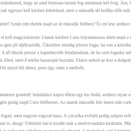
l számítanod, hogy az utad biztosan tartani fog minimum két évig. Ám
ak egyszer kell közben kitelelned, mert a második tél beállta előtt már
telet? Aztán mit ehetek majd az út második felében? És mi lesz amik
t el kell magyaráznom: Utatok közben Curu folyamatosan ülteti majd a m
igen jól tájékozódik. Útközben mindig jelezni fogja, ha van a közelbe
.. A tél látszik persze a legnehezebb feladatodnak, de ha szót fogadsz 
zik tőled, mert ő telelni hazarepül hozzám. Ekkor neked az lesz a dolgod
t alszol téli álmot, pont úgy, mint a medvék.
enre gondolt! Induláskor kapsz tőlem egy kis fiolát, amiben olyan er
végén pedig majd Curu felébreszt. Az utatok második fele innen már csek
ogad, mert nagyon vágyott haza. A csicsóka-evéstöl pedig szépen erős
bban is, ahogy Töhötöm bácsi kezdte már a medveviadalra kioktatni. 
gül az egész terv tökéletesen megvalósulhatott. A medvével való küzdelme