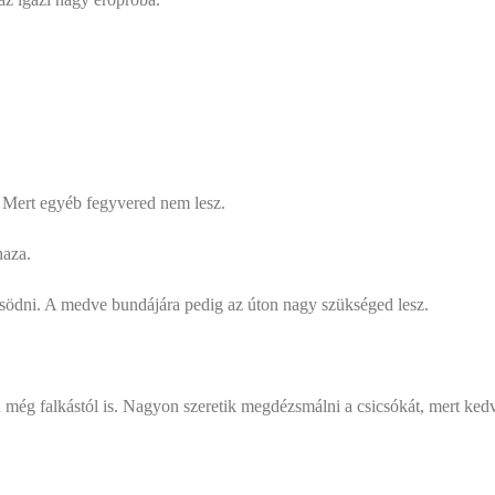
 Mert egyéb fegyvered nem lesz.
haza.
ödni. A medve bundájára pedig az úton nagy szükséged lesz.
g falkástól is. Nagyon szeretik megdézsmálni a csicsókát, mert kedve