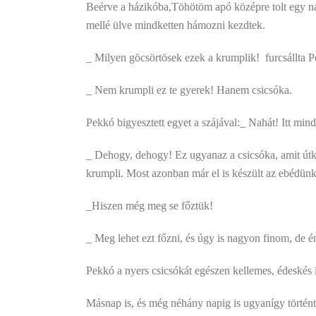
Beérve a házikóba,Töhötöm apó középre tolt egy nag
mellé ülve mindketten hámozni kezdtek.
_ Milyen göcsörtösek ezek a krumplik!  furcsállta 
_ Nem krumpli ez te gyerek! Hanem csicsóka.
Pekkó bigyesztett egyet a szájával:_ Nahát! Itt min
_ Dehogy, dehogy! Ez ugyanaz a csicsóka, amit útköz
krumpli. Most azonban már el is készült az ebédünk
_Hiszen még meg se főztük!
_ Meg lehet ezt főzni, és úgy is nagyon finom, de é
Pekkó a nyers csicsókát egészen kellemes, édeskés ízű
Másnap is, és még néhány napig is ugyanígy történt