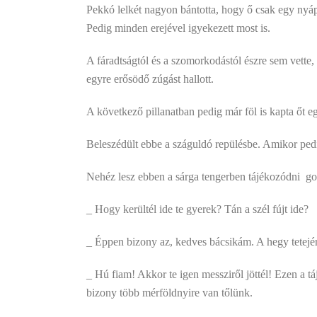
Pekkó lelkét nagyon bántotta, hogy ő csak egy nyáp
Pedig minden erejével igyekezett most is.
A fáradtságtól és a szomorkodástól észre sem vette,
egyre erősödő zúgást hallott.
A következő pillanatban pedig már föl is kapta őt eg
Beleszédült ebbe a száguldó repülésbe. Amikor pedig
Nehéz lesz ebben a sárga tengerben tájékozódni  
_ Hogy kerültél ide te gyerek? Tán a szél fújt ide?
_ Éppen bizony az, kedves bácsikám. A hegy tetejéről 
_ Hú fiam! Akkor te igen messziről jöttél! Ezen a tá
bizony több mérföldnyire van tőlünk.