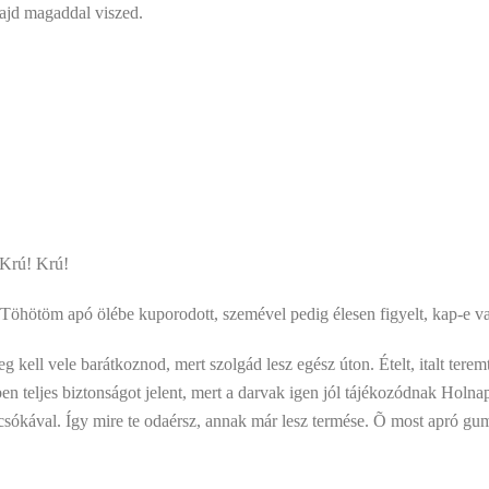
ajd magaddal viszed.
 Krú! Krú!
Töhötöm apó ölébe kuporodott, szemével pedig élesen figyelt, kap-e va
kell vele barátkoznod, mert szolgád lesz egész úton. Ételt, italt teremt 
ben teljes biztonságot jelent, mert a darvak igen jól tájékozódnak Holna
sicsókával. Így mire te odaérsz, annak már lesz termése. Õ most apró gu