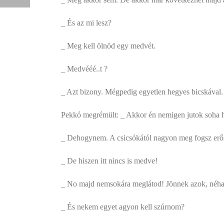
_ És az mi lesz?
_ Meg kell ölnöd egy medvét.
­_ Medvééé..t ?
_ Azt bizony. Mégpedig egyetlen hegyes bicskával.
Pekkó megrémült: _ Akkor én nemigen jutok soha 
_ Dehogynem. A csicsókától nagyon meg fogsz erős
_ De hiszen itt nincs is medve!
_ No majd nemsokára meglátod! Jönnek azok, néha mé
_ És nekem egyet agyon kell szúrnom?