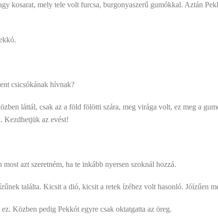
y kosarat, mely tele volt furcsa, burgonyaszerű gumókkal. Aztán Pekkón
Pekkó.
dent csicsókának hívnak?
ben láttál, csak az a föld fölötti szára, meg virága volt, ez meg a gu
. Kezdhetjük az evést!
n most azt szeretném, ha te inkább nyersen szoknál hozzá.
nek találta. Kicsit a dió, kicsit a retek ízéhez volt hasonló. Jóízűen me
 ez. Közben pedig Pekkót egyre csak oktatgatta az öreg.