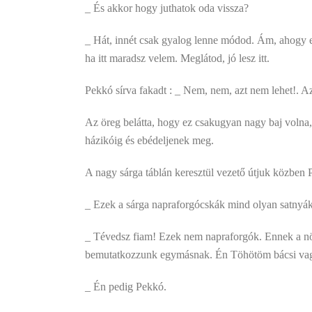
_ És akkor hogy juthatok oda vissza?
_ Hát, innét csak gyalog lenne módod. Ám, ahogy el
ha itt maradsz velem. Meglátod, jó lesz itt.
Pekkó sírva fakadt : _ Nem, nem, azt nem lehet!. A
Az öreg belátta, hogy ez csakugyan nagy baj volna, é
házikóig és ebédeljenek meg.
A nagy sárga táblán keresztül vezető útjuk közben 
_ Ezek a sárga napraforgócskák mind olyan satnyák
_ Tévedsz fiam! Ezek nem napraforgók. Ennek a növ
bemutatkozzunk egymásnak. Én Töhötöm bácsi va
_ Én pedig Pekkó.