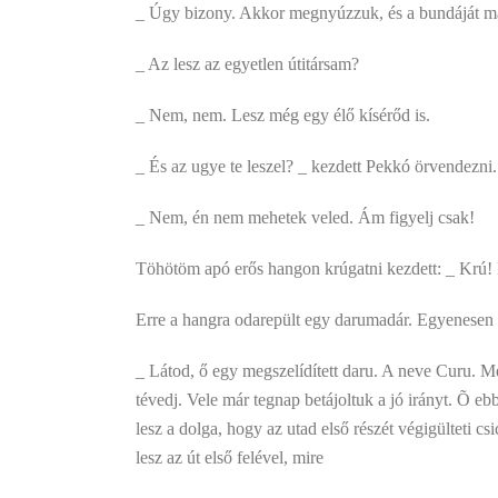
_ Úgy bizony. Akkor megnyúzzuk, és a bundáját m
_ Az lesz az egyetlen útitársam?
_ Nem, nem. Lesz még egy élő kísérőd is.
_ És az ugye te leszel? _ kezdett Pekkó örvendezni.
_ Nem, én nem mehetek veled. Ám figyelj csak!
Töhötöm apó erős hangon krúgatni kezdett: _ Krú!
Erre a hangra odarepült egy darumadár. Egyenesen 
_ Látod, ő egy megszelídített daru. A neve Curu. Meg 
tévedj. Vele már tegnap betájoltuk a jó irányt. Õ eb
lesz a dolga, hogy az utad első részét végigülteti c
lesz az út első felével, mire