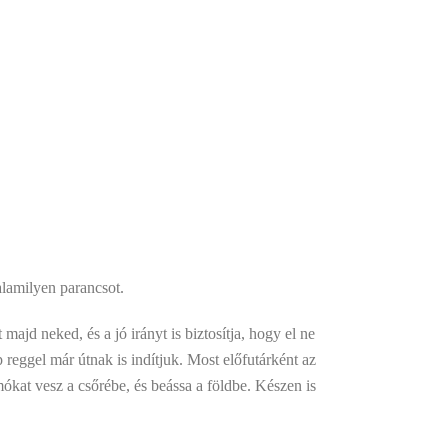
lamilyen parancsot.
majd neked, és a jó irányt is biztosítja, hogy el ne
p reggel már útnak is indítjuk. Most előfutárként az
mókat vesz a csőrébe, és beássa a földbe. Készen is