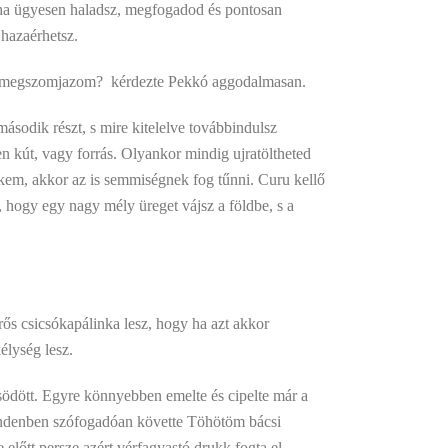
, ha ügyesen haladsz, megfogadod és pontosan
 hazaérhetsz.
or megszomjazom?  kérdezte Pekkó aggodalmasan.
ásodik részt, s mire kitelelve továbbindulsz
n kút, vagy forrás. Olyankor mindig ujratöltheted
nekem, akkor az is semmiségnek fog tűnni. Curu kellő
, hogy egy nagy mély üreget vájsz a földbe, s a
ős csicsókapálinka lesz, hogy ha azt akkor
élység lesz.
ödött. Egyre könnyebben emelte és cipelte már a
Mindenben szófogadóan követte Töhötöm bácsi
 előtt persze azért vérfagyastó drukk fogta el,