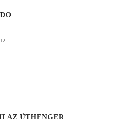
RDO
012
MI AZ ÚTHENGER