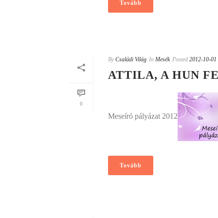
Tovább
By
Családi Világ
In
Mesék
Posted
2012-10-01
ATTILA, A HUN 
0
Meseíró pályázat 2012
Tovább