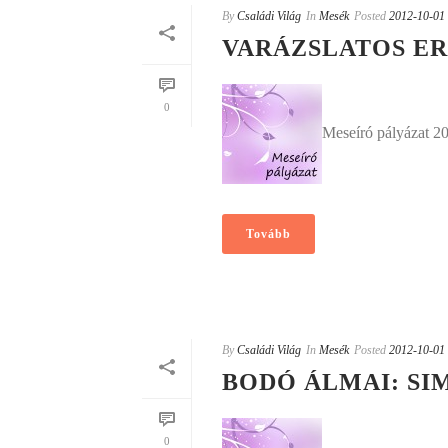
By
Családi Világ
In
Mesék
Posted
2012-10-01
VARÁZSLATOS E
0
Meseíró pályázat 2
Tovább
By
Családi Világ
In
Mesék
Posted
2012-10-01
BODÓ ÁLMAI: SI
0