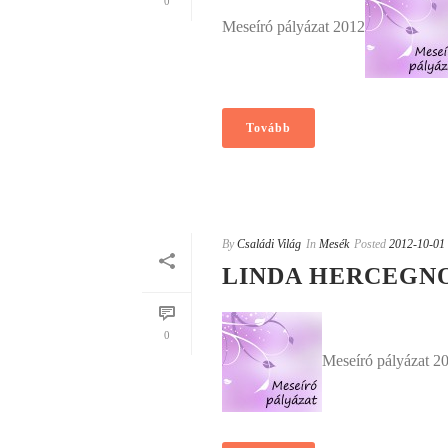
0
Meseíró pályázat 2012
Tovább
By
Családi Világ
In
Mesék
Posted
2012-10-01
LINDA HERCEGN
0
Meseíró pályázat 2