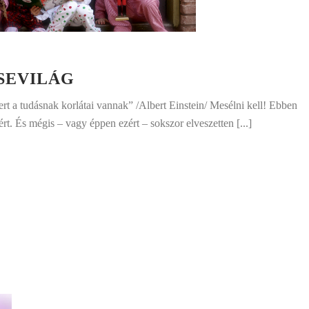
SEVILÁG
ert a tudásnak korlátai vannak” /Albert Einstein/ Mesélni kell! Ebben
t. És mégis – vagy éppen ezért – sokszor elveszetten [...]