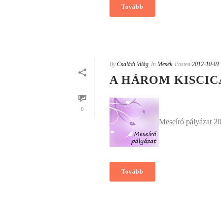
Tovább
By
Családi Világ
In
Mesék
Posted
2012-10-01
A HÁROM KISCIC
0
Meseíró pályázat 2
Tovább