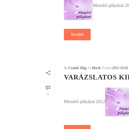
Meseíró pályázat 2
Tovább
By
Családi Világ
In
Mesék
Posted
2012-10-01
VARÁZSLATOS K
0
Meseíró pályázat 2012