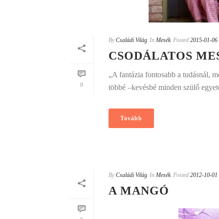
By
Családi Világ
In
Mesék
Posted
2015-01-06
CSODÁLATOS ME
„A fantázia fontosabb a tudásnál, m
0
többé –kevésbé minden szülő egyetér
Tovább
By
Családi Világ
In
Mesék
Posted
2012-10-01
A MANGÓ