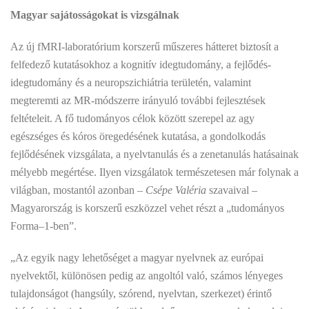
Magyar sajátosságokat is vizsgálnak
Az új fMRI-laboratórium korszerű műszeres hátteret biztosít a
felfedező kutatásokhoz a kognitív idegtudomány, a fejlődés-
idegtudomány és a neuropszichiátria területén, valamint
megteremti az MR-módszerre irányuló további fejlesztések
feltételeit. A fő tudományos célok között szerepel az agy
egészséges és kóros öregedésének kutatása, a gondolkodás
fejlődésének vizsgálata, a nyelvtanulás és a zenetanulás hatásainak
mélyebb megértése. Ilyen vizsgálatok természetesen már folynak a
világban, mostantól azonban –
Csépe Valéria
szavaival –
Magyarország is korszerű eszközzel vehet részt a „tudományos
Forma–1-ben”.
„Az egyik nagy lehetőséget a magyar nyelvnek az európai
nyelvektől, különösen pedig az angoltól való, számos lényeges
tulajdonságot (hangsúly, szórend, nyelvtan, szerkezet) érintő