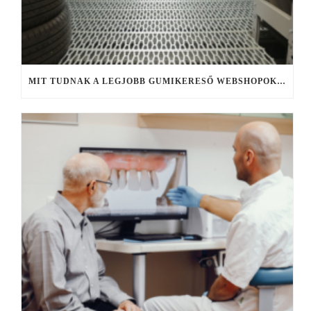
MIT TUDNAK A LEGJOBB GUMIKERESŐ WEBSHOPOK, ÉS MIRE FIGYELJ KERESÉS KÖZBEN?