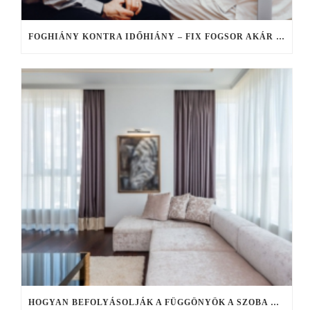
FOGHIÁNY KONTRA IDŐHIÁNY – FIX FOGSOR AKÁR EGY NAP ALATT, HA NINCS IDŐ ELHÚZÓDÓ KEZELÉSEKRE
HOGYAN BEFOLYÁSOLJÁK A FÜGGÖNYÖK A SZOBA HANGULATÁT?