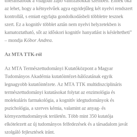
toleránsabbak a világban zajló változásokkal szemben. Ennek oka
az lehet, hogy a kétnyelvűek agya egyidejűleg két nyelvi rendszert
kontrollál, s emiatt egyfajta gondolkodásbeli többletre tesznek
szert. Ez a kognitív többlet aztán nem nyelvi helyzetekben is
kamatoztatható, sőt az időskori kognitív hanyatlást is késleltetheti”
– mondja
Kóbor Andrea
.
Az MTA TTK-ról
Az MTA Természettudományi Kutatóközpont a Magyar
Tudományos Akadémia kutatóintézet-hálózatának egyik
legnagyobb kutatóintézete. Az MTA TTK multidiszciplináris
természettudományi kutatásokat folytat az enzimológia és
molekuláris farmakológia, a kognitív idegtudományok és
pszichológia, a szerves kémia, valamint az anyag- és
környezettudományok területén. Több mint 350 kutatója
elkötelezett az új tudományos felfedezések és a társadalom javát
szolgáló fejlesztések iránt.