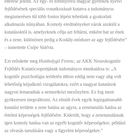
eltérése jelenti. Az egy- és többnyelvű magyar gyerekek nyelvi
fejlődésének speciális vonatkozásait kutatva a tudományos
megismerésen túl több fontos lépést tehetünk a gyakorlati
alkalmazás irányában. Komoly eredményeket várok azoktól a
kutatásoktól is, amelyeknek célja azt feltárni, miként hat az ének
és a zene, különösen pedig a Kodály-módszer az agy fejlődésére”
– ismertette
Csépe Valéria
.
Ezt erősítette meg
Honbolygó
Ferenc
, az AKK Neurokognitív
Fejlődés Kutatócsoportjának tudományos munkatársa is: „A
kognitív pszichológia területén itthon eddig nem vagy alig volt
lehetőség képalkotó vizsgálatokra, ezért a magyar kutatások
nagyon lemaradtak a nemzetközi mezőnyben. Ez fog most
gyökeresen megváltozni. Az elmúlt évek egyik legizgalmasabb
kutatási területe a zene hatása az agyra, a zenetanulás hatása az
értelmi képességek fejlődésére. Kiderült, hogy a zenetanulásnak
igen komoly hatása van az egyéb kognitív képességekre, például
az olvasás tanulására vagy a figyelmi képességekre.”