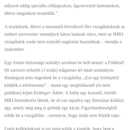
műszert eddig speciális céltárgyakon, úgynevezett fantomokon,
illetve magunkon teszteltük.”
A teszteknek, illetve a mostantól következő éles vizsgálatoknak az
emberi szervezetre semmilyen káros hatásuk nincs, mert az fMRI-
vizsgálatok során nem ionizáló sugárzást használnak – mondja a
szakember.
Egy fontos biztonsági szabályt azonban be kell tartani: a Földénél
60 ezerszer erősebb (3 teslás) mágneses tér miatt semmilyen
fémtárgyat nem engednek be a vizsgálóba. „Ezt egy kórházból
küldték a telefonomra” – mutat egy meghökkentő (és nem
publikus) képet
Kettinger Ádám
. A fotón egy hasonló, kisebb
MRI-berendezést látunk, de rá van tapadva egy fémvázas kórházi
ágy, amely még meg is görbült egy kicsit. Figyelmetlenségből
tolták be a vizsgálóba – szerencse, hogy senki nem feküdt rajta.
Fotós kollégánknak is azt tanácsolják a kutatók, hogy bent a