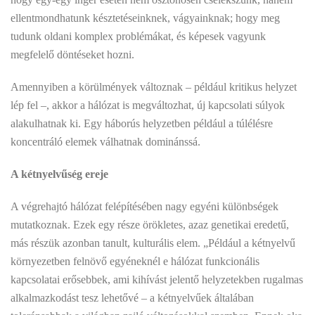
ellentmondhatunk késztetéseinknek, vágyainknak; hogy meg
tudunk oldani komplex problémákat, és képesek vagyunk
megfelelő döntéseket hozni.
Amennyiben a körülmények változnak – például kritikus helyzet
lép fel –, akkor a hálózat is megváltozhat, új kapcsolati súlyok
alakulhatnak ki. Egy háborús helyzetben például a túlélésre
koncentráló elemek válhatnak dominánssá.
A kétnyelvűség ereje
A végrehajtó hálózat felépítésében nagy egyéni különbségek
mutatkoznak. Ezek egy része örökletes, azaz genetikai eredetű,
más részük azonban tanult, kulturális elem. „Például a kétnyelvű
környezetben felnövő egyéneknél e hálózat funkcionális
kapcsolatai erősebbek, ami kihívást jelentő helyzetekben rugalmas
alkalmazkodást tesz lehetővé – a kétnyelvűek általában