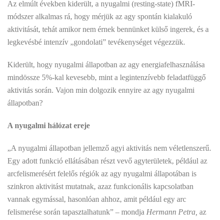
Az elmúlt években kiderült, a nyugalmi (resting-state) fMRI-
módszer alkalmas rá, hogy mérjük az agy spontán kialakuló
aktivitását, tehát amikor nem érnek bennünket külső ingerek, és a
legkevésbé intenzív „gondolati” tevékenységet végezzük.
Kiderült, hogy nyugalmi állapotban az agy energiafelhasználása
mindössze 5%-kal kevesebb, mint a legintenzívebb feladatfüggő
aktivitás során. Vajon min dolgozik ennyire az agy nyugalmi
állapotban?
A nyugalmi hálózat ereje
„A nyugalmi állapotban jellemző agyi aktivitás nem véletlenszerű.
Egy adott funkció ellátásában részt vevő agyterületek, például az
arcfelismerésért felelős régiók az agy nyugalmi állapotában is
szinkron aktivitást mutatnak, azaz funkcionális kapcsolatban
vannak egymással, hasonlóan ahhoz, amit például egy arc
felismerése során tapasztalhatunk” – mondja
Hermann Petra,
az