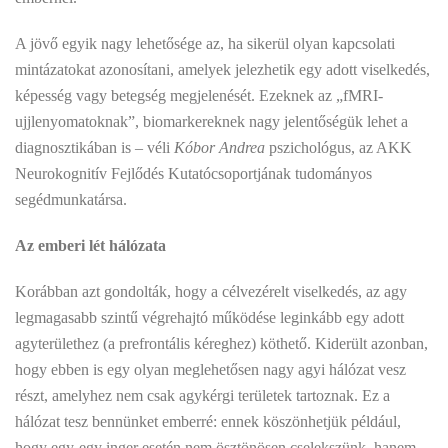
A jövő egyik nagy lehetősége az, ha sikerül olyan kapcsolati
mintázatokat azonosítani, amelyek jelezhetik egy adott viselkedés,
képesség vagy betegség megjelenését. Ezeknek az „fMRI-
ujjlenyomatoknak”, biomarkereknek nagy jelentőségük lehet a
diagnosztikában is – véli
Kóbor Andrea
pszichológus, az AKK
Neurokognitív Fejlődés Kutatócsoportjának tudományos
segédmunkatársa.
Az emberi lét hálózata
Korábban azt gondolták, hogy a célvezérelt viselkedés, az agy
legmagasabb szintű végrehajtó működése leginkább egy adott
agyterülethez (a prefrontális kéreghez) köthető. Kiderült azonban,
hogy ebben is egy olyan meglehetősen nagy agyi hálózat vesz
részt, amelyhez nem csak agykérgi területek tartoznak. Ez a
hálózat tesz bennünket emberré: ennek köszönhetjük például,
hogy egy-egy inger esetén nem ösztönösen cselekszünk, hanem