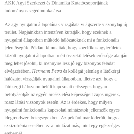
AKK Agyi Szerkezet és Dinamika Kutatócsoportjának
tudományos segédmunkatársa.
Az agy nyugalmi állapotának vizsgálata világszerte viszonylag új
terület. Napjainkban intenzíven kutatják, hogy ezeknek a
nyugalmi állapotban működő hálózatoknak mi a funkcionális
jelentőségük. Például kimutatták, hogy specifikus agyterületek
között nyugalmi állapotban mért összeköttetések erőssége alapján
meg lehet jósolni, ki mennyire lesz jó egy bizonyos feladat
elvégzésében.
Hermann Petra
és kollégái jelenleg a látókérgi
hálózatot vizsgálják nyugalmi állapotban, illetve azt, hogy a
látókérgi hálózaton belüli kapcsolati erősségek hogyan
befolyásolják az egyén arcészlelési képességeit zajos ingerek,
rossz látási viszonyok esetén. Az is érdekes, hogy milyen
nyugalmi funkcionális kapcsolati mintázatok jellemzők egyes
idegrendszeri betegségekben. Az például már kiderült, hogy a
szkizofrénia esetében ez a mintázat más, mint egy egészséges
embernél.