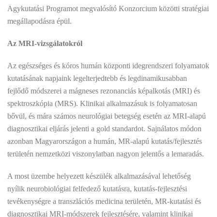
Agykutatási Programot megvalósító Konzorcium közötti stratégiai
megállapodásra épül.
Az MRI-vizsgálatokról
Az egészséges és kóros humán központi idegrendszeri folyamatok
kutatásának napjaink legelterjedtebb és legdinamikusabban
fejlődő módszerei a mágneses rezonanciás képalkotás (MRI) és
spektroszkópia (MRS). Klinikai alkalmazásuk is folyamatosan
bővül, és mára számos neurológiai betegség esetén az MRI-alapú
diagnosztikai eljárás jelenti a gold standardot. Sajnálatos módon
azonban Magyarországon a humán, MR-alapú kutatás/fejlesztés
területén nemzetközi viszonylatban nagyon jelentős a lemaradás.
A most üzembe helyezett készülék alkalmazásával lehetőség
nyílik neurobiológiai felfedező kutatásra, kutatás-fejlesztési
tevékenységre a transzlációs medicina területén, MR-kutatási és
diagnosztikai MRI-módszerek fejlesztésére, valamint klinikai