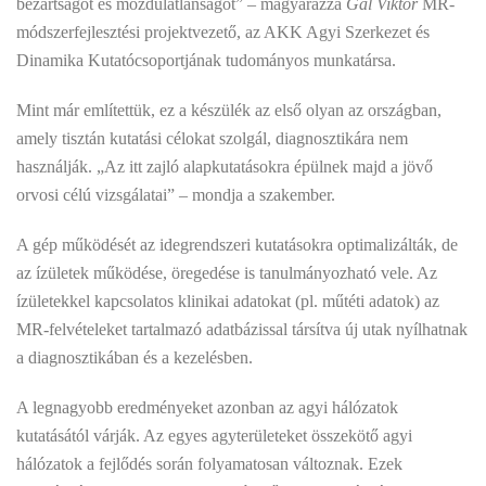
bezártságot és mozdulatlanságot” – magyarázza
Gál Viktor
MR-
módszerfejlesztési projektvezető, az AKK Agyi Szerkezet és
Dinamika Kutatócsoportjának tudományos munkatársa.
Mint már említettük, ez a készülék az első olyan az országban,
amely tisztán kutatási célokat szolgál, diagnosztikára nem
használják. „Az itt zajló alapkutatásokra épülnek majd a jövő
orvosi célú vizsgálatai” – mondja a szakember.
A gép működését az idegrendszeri kutatásokra optimalizálták, de
az ízületek működése, öregedése is tanulmányozható vele. Az
ízületekkel kapcsolatos klinikai adatokat (pl. műtéti adatok) az
MR-felvételeket tartalmazó adatbázissal társítva új utak nyílhatnak
a diagnosztikában és a kezelésben.
A legnagyobb eredményeket azonban az agyi hálózatok
kutatásától várják. Az egyes agyterületeket összekötő agyi
hálózatok a fejlődés során folyamatosan változnak. Ezek