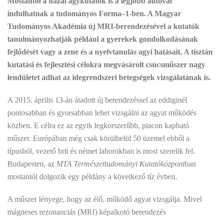
Mostantól a hazai agykutatók is a legjobb autóval
indulhatnak a tudományos Forma–1-ben. A Magyar
Tudományos Akadémia új MRI-berendezésével a kutatók
tanulmányozhatják például a gyerekek gondolkodásának
fejlődését vagy a zene és a nyelvtanulás agyi hatásait. A tisztán
kutatási és fejlesztési célokra megvásárolt csúcsműszer nagy
lendületet adhat az idegrendszeri betegségek vizsgálatának is.
A 2015. április 13-án átadott új berendezéssel az eddiginél
pontosabban és gyorsabban lehet vizsgálni az agyat működés
közben. E célra ez az egyik legkorszerűbb, piacon kapható
műszer. Európában még csak körülbelül 50 üzemel ebből a
típusból, vezető brit és német laborokban is most szerelik fel.
Budapesten, az
MTA Természettudományi Kutatóközpont
ban
mostantól dolgozik egy példány a következő tíz évben.
A műszer lényege, hogy az élő, működő agyat vizsgálja. Mivel
mágneses rezonanciás (MRI) képalkotó berendezés