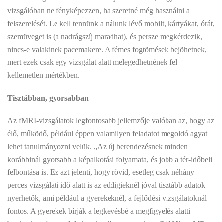
vizsgálóban ne fényképezzen, ha szeretné még használni a
felszerelését. Le kell tennünk a nálunk lévő mobilt, kártyákat, órát,
szemüveget is (a nadrágszíj maradhat), és persze megkérdezik,
nincs-e valakinek pacemakere. A fémes fogtömések bejöhetnek,
mert ezek csak egy vizsgálat alatt melegedhetnének fel
kellemetlen mértékben.
Tisztábban, gyorsabban
Az fMRI-vizsgálatok legfontosabb jellemzője valóban az, hogy az
élő, működő, például éppen valamilyen feladatot megoldó agyat
lehet tanulmányozni velük. „Az új berendezésnek minden
korábbinál gyorsabb a képalkotási folyamata, és jobb a tér-időbeli
felbontása is. Ez azt jelenti, hogy rövid, esetleg csak néhány
perces vizsgálati idő alatt is az eddigieknél jóval tisztább adatok
nyerhetők, ami például a gyerekeknél, a fejlődési vizsgálatoknál
fontos. A gyerekek bírják a legkevésbé a megfigyelés alatti