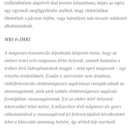
(működésének alapelvét lásd keretes írásunkban), képes az egész
agy egyidejű megfigyelésére anélkül, hogy elektródákat
ültetnének a páciens fejébe, vagy bármilyen más invazív módszert
alkalmaznának.
MRI és fMRI
A mágneses rezonanciás képalkotás központi eleme, hogy az
emberi testet erős mágneses térbe helyezik, aminek hatására a
testben lévő hidrogénatomok magjai – mint apró mágnesek – egy
irányba rendeződnek. Ezután a szervezetre nem ártalmas,
rádiófrekvenciás elektromágneses sugárzással energiát adnak az
atommagoknak, amit azok szintén elektromágneses sugárzás
formájában visszasugároznak. Ezt az ember köré helyezett
tekercsekkel lehet mérni. A műszerben lévő mágneses tér gyors
változtatásával a visszasugárzott jel frekvenciájából következtetni
lehet a kibocsátó atommag helyére, így térbeli kép nyerhető.