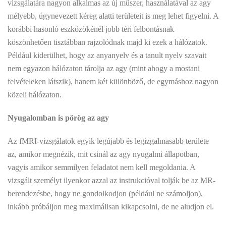
vizsgálatára nagyon alkalmas az új műszer, használatával az agy
mélyebb, úgynevezett kéreg alatti területeit is meg lehet figyelni. A
korábbi hasonló eszközökénél jobb téri felbontásnak
köszönhetően tisztábban rajzolódnak majd ki ezek a hálózatok.
Például kiderülhet, hogy az anyanyelv és a tanult nyelv szavait
nem egyazon hálózaton tárolja az agy (mint ahogy a mostani
felvételeken látszik), hanem két különböző, de egymáshoz nagyon
közeli hálózaton.
Nyugalomban is pörög az agy
Az fMRI-vizsgálatok egyik legújabb és legizgalmasabb területe
az, amikor megnézik, mit csinál az agy nyugalmi állapotban,
vagyis amikor semmilyen feladatot nem kell megoldania. A
vizsgált személyt ilyenkor azzal az instrukcióval tolják be az MR-
berendezésbe, hogy ne gondolkodjon (például ne számoljon),
inkább próbáljon meg maximálisan kikapcsolni, de ne aludjon el.