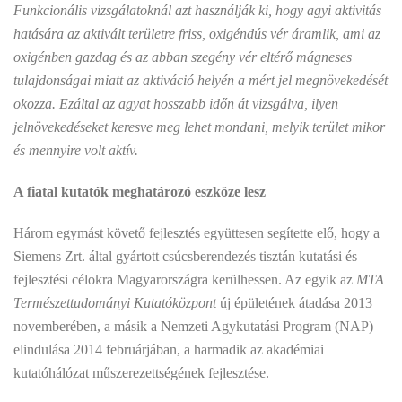
Funkcionális vizsgálatoknál azt használják ki, hogy agyi aktivitás
hatására az aktivált területre friss, oxigéndús vér áramlik, ami az
oxigénben gazdag és az abban szegény vér eltérő mágneses
tulajdonságai miatt az aktiváció helyén a mért jel megnövekedését
okozza. Ezáltal az agyat hosszabb időn át vizsgálva, ilyen
jelnövekedéseket keresve meg lehet mondani, melyik terület mikor
és mennyire volt aktív.
A fiatal kutatók meghatározó eszköze lesz
Három egymást követő fejlesztés együttesen segítette elő, hogy a
Siemens Zrt. által gyártott csúcsberendezés tisztán kutatási és
fejlesztési célokra Magyarországra kerülhessen. Az egyik az
MTA
Természettudományi Kutatóközpont
új épületének átadása 2013
novemberében, a másik a Nemzeti Agykutatási Program (NAP)
elindulása 2014 februárjában, a harmadik az akadémiai
kutatóhálózat műszerezettségének fejlesztése.