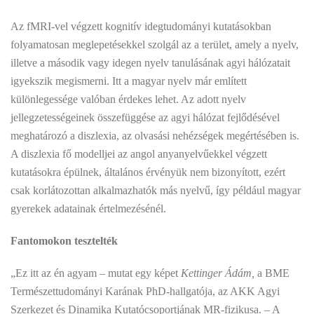
Az fMRI-vel végzett kognitív idegtudományi kutatásokban
folyamatosan meglepetésekkel szolgál az a terület, amely a nyelv,
illetve a második vagy idegen nyelv tanulásának agyi hálózatait
igyekszik megismerni. Itt a magyar nyelv már említett
különlegessége valóban érdekes lehet. Az adott nyelv
jellegzetességeinek összefüggése az agyi hálózat fejlődésével
meghatározó a diszlexia, az olvasási nehézségek megértésében is.
A diszlexia fő modelljei az angol anyanyelvűekkel végzett
kutatásokra épülnek, általános érvényük nem bizonyított, ezért
csak korlátozottan alkalmazhatók más nyelvű, így például magyar
gyerekek adatainak értelmezésénél.
Fantomokon tesztelték
„Ez itt az én agyam – mutat egy képet
Kettinger Ádám,
a BME
Természettudományi Karának PhD-hallgatója, az AKK Agyi
Szerkezet és Dinamika Kutatócsoportjának MR-fizikusa. – A