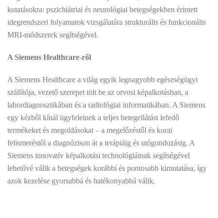
kutatásokra: pszichiátriai és neurológiai betegségekben érintett
idegrendszeri folyamatok vizsgálatára strukturális és funkcionális
MRI-módszerek segítségével.
A Siemens Healthcare-ről
A Siemens Healthcare a világ egyik legnagyobb egészségügyi
szállítója, vezető szerepet tölt be az orvosi képalkotásban, a
labordiagnosztikában és a radiológiai informatikában. A Siemens
egy kézből kínál ügyfeleinek a teljes betegellátást lefedő
termékeket és megoldásokat – a megelőzéstől és korai
felismeréstől a diagnózison át a terápiáig és utógondozásig. A
Siemens innovatív képalkotási technológiáinak segítségével
lehetővé válik a betegségek korábbi és pontosabb kimutatása, így
azok kezelése gyorsabbá és hatékonyabbá válik.