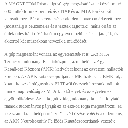
A MAGNETOM Prisma típusú gép megvásárlása, e közel bruttó
600 millió forintos beruházás a NAP és az MTA forrásaiból
valósult meg. Bár a berendezés csak idén januárban érkezett meg
(mostanáig a beüzemelés és a tesztek zajlottak), máris óriási az
érdeklődés iránta. Várhatóan egy éven belül csúcsra járatják, és
akkortól két műszakban tervezik a működését.
A gép mágnesként vonzza az egyetemistákat is. „Az MTA
Természettudományi Kutatóközpont, azon belül az Agyi
Képalkotó Központ (AKK) kedvelt célpont az egyetemi hallgatók
körében. Az AKK kutatócsoportjainak MR-fizikusai a BME-ről, a
kognitív pszichológusok az ELTE-ről érkeztek hozzánk, nálunk
mindennapi valóság az MTA-kutatóhelyek és az egyetemek
együttműködése. Az itt kognitív idegtudományi kutatást folytató
fiatalok tudományos pályáját ez az eszköz fogja meghatározni, ez
lesz számukra a belépő műszer” – véli
Csépe Valéria
akadémikus,
az AKK Neurokognitív Fejlődés Kutatócsoportjának vezetője.