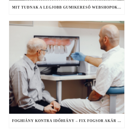
MIT TUDNAK A LEGJOBB GUMIKERESŐ WEBSHOPOK, ÉS MIRE FIGYELJ KERESÉS KÖZBEN?
FOGHIÁNY KONTRA IDŐHIÁNY – FIX FOGSOR AKÁR EGY NAP ALATT, HA NINCS IDŐ ELHÚZÓDÓ KEZELÉSEKRE