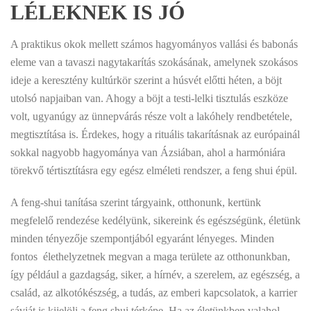
LÉLEKNEK IS JÓ
A praktikus okok mellett számos hagyományos vallási és babonás
eleme van a tavaszi nagytakarítás szokásának, amelynek szokásos
ideje a keresztény kultúrkör szerint a húsvét előtti héten, a böjt
utolsó napjaiban van. Ahogy a böjt a testi-lelki tisztulás eszköze
volt, ugyanúgy az ünnepvárás része volt a lakóhely rendbetétele,
megtisztítása is. Érdekes, hogy a rituális takarításnak az európainál
sokkal nagyobb hagyománya van Ázsiában, ahol a harmóniára
törekvő tértisztításra egy egész elméleti rendszer, a feng shui épül.
A feng-shui tanítása szerint tárgyaink, otthonunk, kertünk
megfelelő rendezése kedélyünk, sikereink és egészségünk, életünk
minden tényezője szempontjából egyaránt lényeges. Minden
fontos élethelyzetnek megvan a maga területe az otthonunkban,
így például a gazdagság, siker, a hírnév, a szerelem, az egészség, a
család, az alkotókészség, a tudás, az emberi kapcsolatok, a karrier
sávját is kijelöli a feng shui térképe. Ha az életünkben valahol