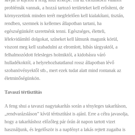
problémák vannak, a hozzá tartozó területeket kell erősíteni, de
környezetünk minden terét megfelelően kell kialakítani, tisztán,
rendben, szemnek is kellemes állapotban tartani, ha
egészségünkért szeretnénk tenni. Egészséges, életteli,
lélekvidámító dolgokat, színeket kell látnunk magunk körül,
viszont meg kell szabadulni az elromlott, hibás tárgyaktól, a
felhalmozódott felesleges holmiktól, a kidobásra váró
hulladékoktól, a helyrehozhatatlanul rossz állapotban lévő
szobanövényektől stb., mert ezek tudat alatt mind rontanak az
életminőségünkön.
Tavaszi tértisztítás
A feng shui a tavaszi nagytakarítás során a tényleges takarításon,
„rendvarázsláson” kívül tértisztítást is ajánl. Erre a célra javasolja,
hogy a takarításhoz előzőleg pár órán át napon tartott vizet
használjunk, és legelőször is a napfényt a lakás rejtett zugaiba is