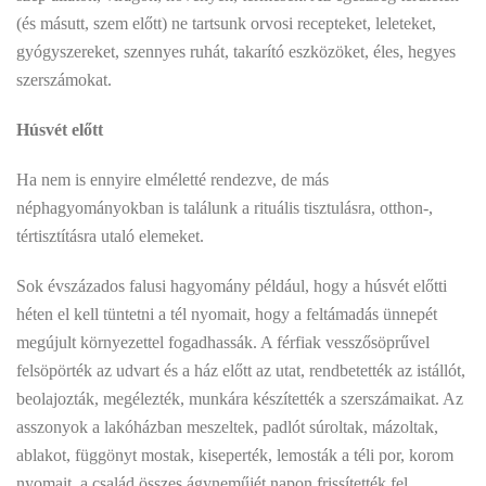
(és másutt, szem előtt) ne tartsunk orvosi recepteket, leleteket,
gyógyszereket, szennyes ruhát, takarító eszközöket, éles, hegyes
szerszámokat.
Húsvét előtt
Ha nem is ennyire elméletté rendezve, de más
néphagyományokban is találunk a rituális tisztulásra, otthon-,
tértisztításra utaló elemeket.
Sok évszázados falusi hagyomány például, hogy a húsvét előtti
héten el kell tüntetni a tél nyomait, hogy a feltámadás ünnepét
megújult környezettel fogadhassák. A férfiak vesszősöprűvel
felsöpörték az udvart és a ház előtt az utat, rendbetették az istállót,
beolajozták, megélezték, munkára készítették a szerszámaikat. Az
asszonyok a lakóházban meszeltek, padlót súroltak, mázoltak,
ablakot, függönyt mostak, kiseperték, lemosták a téli por, korom
nyomait, a család összes ágyneműjét napon frissítették fel,