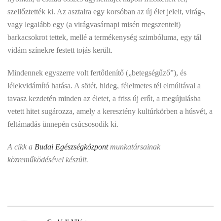
szellőztették ki. Az asztalra egy korsóban az új élet jeleit, virág-,
vagy legalább egy (a virágvasárnapi misén megszentelt)
barkacsokrot tettek, mellé a termékenység szimbóluma, egy tál
vidám színekre festett tojás került.
Mindennek egyszerre volt fertőtlenítő („betegségűző”), és
lélekvidámító hatása. A sötét, hideg, félelmetes tél elmúltával a
tavasz kezdetén minden az életet, a friss új erőt, a megújulásba
vetett hitet sugározza, amely a keresztény kultúrkörben a húsvét, a
feltámadás ünnepén csúcsosodik ki.
A cikk a
Budai Egészségközpont
munkatársainak
közreműködésével készült.