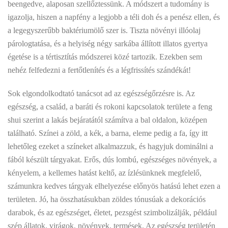
beengedve, alaposan szellőztessünk. A módszert a tudomány is
igazolja, hiszen a napfény a legjobb a téli doh és a penész ellen, és
a legegyszerűbb baktériumölő szer is. Tiszta növényi illóolaj
párologtatása, és a helyiség négy sarkába állított illatos gyertya
égetése is a tértisztítás módszerei közé tartozik. Ezekben sem
nehéz felfedezni a fertőtlenítés és a légfrissítés szándékát!
Sok elgondolkodtató tanácsot ad az egészségőrzésre is. Az
egészség, a család, a baráti és rokoni kapcsolatok területe a feng
shui szerint a lakás bejáratától számítva a bal oldalon, középen
található. Színei a zöld, a kék, a barna, eleme pedig a fa, így itt
lehetőleg ezeket a színeket alkalmazzuk, és hagyjuk dominálni a
fából készült tárgyakat. Erős, dús lombú, egészséges növények, a
kényelem, a kellemes hatást keltő, az ízlésünknek megfelelő,
számunkra kedves tárgyak elhelyezése előnyös hatású lehet ezen a
területen. Jó, ha összhatásukban zöldes tónusúak a dekorációs
darabok, és az egészséget, életet, pezsgést szimbolizálják, például
szép állatok, virágok, növények, termések. Az egészség területén