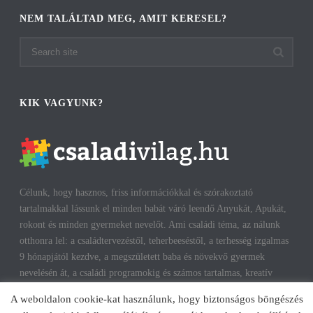
NEM TALÁLTAD MEG, AMIT KERESEL?
KIK VAGYUNK?
Célunk, hogy hasznos, friss információkkal és szórakoztató
tartalmakkal lássunk el minden babát váró leendő Anyukát, Apukát,
rokont és minden gyermeket nevelőt. Ami családi téma, az nálunk
otthonra lel: a családtervezéstől, teherbeeséstől, a terhesség izgalmas
9 hónapjától kezdve, a megszületett baba és növekvő gyermek
nevelésén át, a családi programokig és számos tartalmas, kreatív
időtöltésig találhatsz cikkeket, infókat. A harmonikus, boldog
A weboldalon cookie-kat használunk, hogy biztonságos böngészés
gyermekkorhoz, gyerekeink testi és lelki egészségéhez az út többek