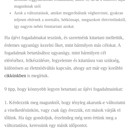
magunknak szól.
Azok a változtatások, amiket megpróbálunk véghezvinni, gyakran
teljesen eltérnek a normális, hétköznapi, megszokott életvitelünktől,
így nagyon nehéz fenntartani azokat.
Ha újévi fogadalmakat teszünk, és szeretnénk kitartani mellettük,
érdemes ugyanúgy kezelni őket, mint bármilyen más célokat. A
fogadalmak betartásához ugyanúgy, mint bármilyen cél
eléréséhez, felkészülésre, fegyelemre és kitartásra van szükség,
különösen az életmódváltás kapcsán, ahogy azt már egy korábbi
cikkünkben
is megírtuk.
9 tipp, hogy könnyebb legyen betartani az újévi fogadalmainkat:
1. Kérdezzük meg magunktól, hogy tényleg akarunk-e változtatni
a viselkedésünkön, vagy csak úgy érezzük, ezt mások várják el
tőlünk. Ha úgy gondoljuk, érzelmileg még nem értünk meg a
változtatásra, keressünk egy másik időpontot.