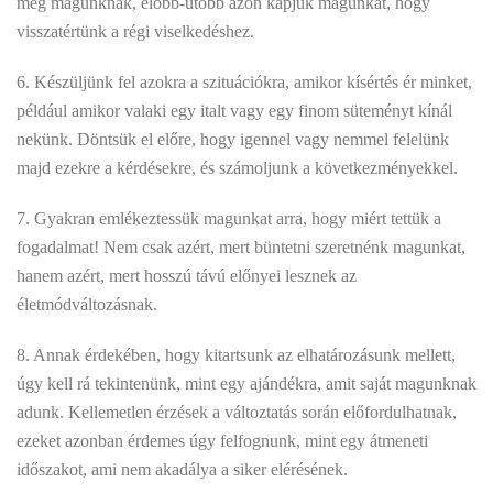
meg magunknak, előbb-utóbb azon kapjuk magunkat, hogy
visszatértünk a régi viselkedéshez.
6. Készüljünk fel azokra a szituációkra, amikor kísértés ér minket,
például amikor valaki egy italt vagy egy finom süteményt kínál
nekünk. Döntsük el előre, hogy igennel vagy nemmel felelünk
majd ezekre a kérdésekre, és számoljunk a következményekkel.
7. Gyakran emlékeztessük magunkat arra, hogy miért tettük a
fogadalmat! Nem csak azért, mert büntetni szeretnénk magunkat,
hanem azért, mert hosszú távú előnyei lesznek az
életmódváltozásnak.
8. Annak érdekében, hogy kitartsunk az elhatározásunk mellett,
úgy kell rá tekintenünk, mint egy ajándékra, amit saját magunknak
adunk. Kellemetlen érzések a változtatás során előfordulhatnak,
ezeket azonban érdemes úgy felfognunk, mint egy átmeneti
időszakot, ami nem akadálya a siker elérésének.