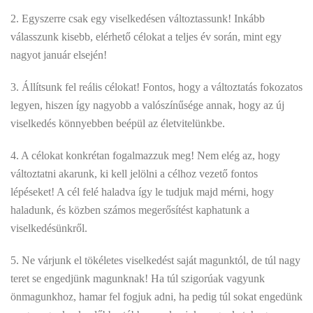
2. Egyszerre csak egy viselkedésen változtassunk! Inkább
válasszunk kisebb, elérhető célokat a teljes év során, mint egy
nagyot január elsején!
3. Állítsunk fel reális célokat! Fontos, hogy a változtatás fokozatos
legyen, hiszen így nagyobb a valószínűsége annak, hogy az új
viselkedés könnyebben beépül az életvitelünkbe.
4. A célokat konkrétan fogalmazzuk meg! Nem elég az, hogy
változtatni akarunk, ki kell jelölni a célhoz vezető fontos
lépéseket! A cél felé haladva így le tudjuk majd mérni, hogy
haladunk, és közben számos megerősítést kaphatunk a
viselkedésünkről.
5. Ne várjunk el tökéletes viselkedést saját magunktól, de túl nagy
teret se engedjünk magunknak! Ha túl szigorúak vagyunk
önmagunkhoz, hamar fel fogjuk adni, ha pedig túl sokat engedünk