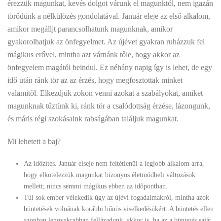
érezzük magunkat, kevés dolgot várunk el magunktól, nem igazán
törődünk a nélkülözés gondolatával. Január eleje az első alkalom,
amikor megálljt parancsolhatunk magunknak, amikor
gyakorolhatjuk az önfegyelmet. Az újévet gyakran ruházzuk fel
mágikus erővel, mintha azt várnánk tőle, hogy akkor az
önfegyelem magától beindul. Ez néhány napig így is lehet, de egy
idő után ránk tör az az érzés, hogy megfosztottak minket
valamitől. Elkezdjük zokon venni azokat a szabályokat, amiket
magunknak tűztünk ki, ránk tör a csalódottság érzése, lázongunk,
és máris régi szokásaink rabságában találjuk magunkat.
Mi lehetett a baj?
Az időzítés. Január elseje nem feltétlenül a legjobb alkalom arra,
hogy elkötelezzük magunkat bizonyos életmódbeli változások
mellett; nincs semmi mágikus ebben az időpontban.
Túl sok ember vélekedik úgy az újévi fogadalmakról, mintha azok
büntetések volnának korábbi bűnös viselkedésükért. A büntetés ellen
azonban leggyakrabban fellázadunk, akkor is, ha az a büntetés saját