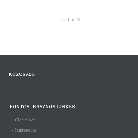
page
1
of
24
KÖZÖSSÉG
FONTOS, HASZNOS LINKEK
Oldaltérkép
Impresszum