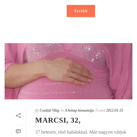
Tovább
By
Családi Világ
In
A hónap kismamája
Posted
2012-01-31
MARCSI, 32,
37 hetesen, elsõ babánkkal. Már nagyon várjuk