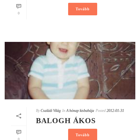
Tovább
0
By
Családi Világ
In
A hónap kisbabája
Posted
2012-01-31
BALOGH ÁKOS
Tovább
0