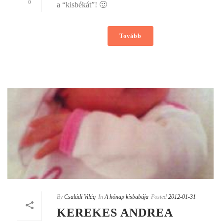
0
a “kisbékát”! 🙂
Tovább
By
Családi Világ
In
A hónap kisbabája
Posted
2012-01-31
KEREKES ANDREA