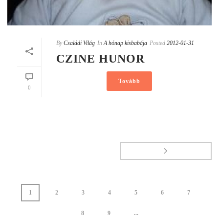
By
Családi Világ
In
A hónap kisbabája
Posted
2012-01-31
CZINE HUNOR
Tovább
0
1
2
3
4
5
6
7
8
9
...