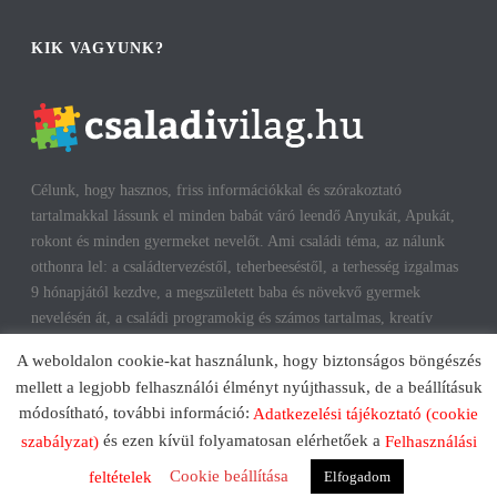
KIK VAGYUNK?
Célunk, hogy hasznos, friss információkkal és szórakoztató
tartalmakkal lássunk el minden babát váró leendő Anyukát, Apukát,
rokont és minden gyermeket nevelőt. Ami családi téma, az nálunk
otthonra lel: a családtervezéstől, teherbeeséstől, a terhesség izgalmas
9 hónapjától kezdve, a megszületett baba és növekvő gyermek
nevelésén át, a családi programokig és számos tartalmas, kreatív
időtöltésig találhatsz cikkeket, infókat. A harmonikus, boldog
A weboldalon cookie-kat használunk, hogy biztonságos böngészés
gyermekkorhoz, gyerekeink testi és lelki egészségéhez az út többek
mellett a legjobb felhasználói élményt nyújthassuk, de a beállításuk
között a szülők megfelelő attitűdje, kíváncsisága, jól informáltsága
módosítható, további információ:
Adatkezelési tájékoztató (cookie
mentén vezet. Reméljük, mi is segítünk ezen az úton!
és ezen kívül folyamatosan elérhetőek a
szabályzat)
Felhasználási
Cookie beállítása
Elfogadom
feltételek