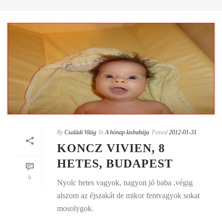
By
Családi Világ
In
A hónap kisbabája
Posted
2012-01-31
KONCZ VIVIEN, 8
HETES, BUDAPEST
0
Nyolc hetes vagyok, nagyon jó baba ,végig
alszom az éjszakát de mikor fentvagyok sokat
mosolygok.