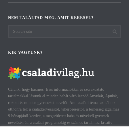
NEM TALÁLTAD MEG, AMIT KERESEL?
KIK VAGYUNK?
Célunk, hogy hasznos, friss információkkal és szórakoztató
tartalmakkal lássunk el minden babát váró leendő Anyukát, Apukát,
rokont és minden gyermeket nevelőt. Ami családi téma, az nálunk
otthonra lel: a családtervezéstől, teherbeeséstől, a terhesség izgalmas
9 hónapjától kezdve, a megszületett baba és növekvő gyermek
nevelésén át, a családi programokig és számos tartalmas, kreatív