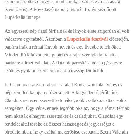
számon tartották őt úgy is, mint a nők, a szülés és a házasság
istennője is). A következő napon, február 15.-én kezdődött
Luperkalia ünnepe.
Az egyszerű nép fiatal férfiainak és lányok élete szigorúan el volt
választva egymástól. Azonban a
Luperkalia fesztivál
előestéjén,
papírra írták a római lányok neveit és egy üvegbe tették őket.
Minden fiú kihúzott egy papírt és a rajta szereplő lány lett a
partnere a fesztivál alatt. A fiatalok párosítása néha egész évre
szólt, és gyakran szerelem, majd házasság lett belőle.
II. Claudius császár uralkodása alatt Róma számtalan véres és
népszerűtlen kampány részese lett. A kegyetlenségéről híres
Claudius nehezen szerzett katonákat, akik csatlakozhattak volna
seregéhez. Úgy vélte, ennek legfőbb oka az, hogy a római férfiak
nem akarták elhagyni szeretteiket és családjukat. Claudius egy
rendelet által törölte az összes házasságot és jegyességet a
birodalomban, hogy ezáltal megerősítse csapatait. Szent Valentin