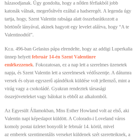
házasodjanak. Úgy gondolta, hogy a nőtlen férfiakból jobb
katonák válnak, megerősítvén ezáltal a hadseregét. A legenda úgy
tartja, hogy, Szent Valentin rabsága alatt összebarátkozott a
börtönőr lányával, akinek hagyott egy levelet aláírva, hogy “A te
Valentinodtól”.
Kr.u. 496-ban Gelasius pápa elrendelte, hogy az addigi Luperkalia
ünnep helyett
február 14-én Szent Valentinre
emlékezzenek
. Fokozatosan, ez a nap lett a szerelmes üzenetek
napja, és Szent Valentin lett a szerelmesek védőszentje. A dátumra
versek és olyan egyszerű ajándékok küldése volt jellemző, mint a
virág vagy a csokoládé. Gyakran rendeztek társasági
összejöveteleket vagy bálokat is ebből az alkalomból.
Az Egyesült Államokban, Miss Esther Howland volt az első, aki
Valentin napi képeslapot küldött. A Colorado-i Loveland város
komoly postai üzletet bonyolít le február 14. körül, mivel
az emberek szentimentális verseket küldenek szét szeretteiknek, a