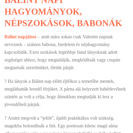
HAGYOMÁNYOK,
NÉPSZOKÁSOK, BABONÁK
Bálint napjához
– amit mára sokan csak Valentin napnak
neveznek – számos babona, hiedelem és néphagyomány
kapcsolódik. Ezen szokások legtöbbje fiatal lányoknak adott
segítséget ahhoz, hogy megtalálják, meghódítsák vagy csupán
megtartsák szerelmüket, életük párját.
? Ha lányok a Bálint-nap előtti éjfélkor a temetőbe mentek,
megláthatták leendő férjüket. A párna alá helyezett babérlevélnek
szintén az volt a célja, hogy álmukban megtudják ki lesz a
jövendőbeli párjuk.
? Amint megvolt a “jelölt”, újabb praktikákra volt szükség,
magukba bolondítsák a fiút. Egy pontosan kilenc magú alma