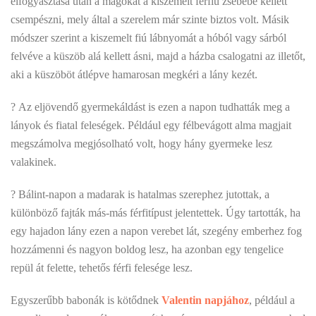
elfogyasztása után a magokat a kiszemelt férfiú zsebébe kellett
csempészni, mely által a szerelem már szinte biztos volt. Másik
módszer szerint a kiszemelt fiú lábnyomát a hóból vagy sárból
felvéve a küszöb alá kellett ásni, majd a házba csalogatni az illetőt,
aki a küszöböt átlépve hamarosan megkéri a lány kezét.
? Az eljövendő gyermekáldást is ezen a napon tudhatták meg a
lányok és fiatal feleségek. Például egy félbevágott alma magjait
megszámolva megjósolható volt, hogy hány gyermeke lesz
valakinek.
? Bálint-napon a madarak is hatalmas szerephez jutottak, a
különböző fajták más-más férfitípust jelentettek. Úgy tartották, ha
egy hajadon lány ezen a napon verebet lát, szegény emberhez fog
hozzámenni és nagyon boldog lesz, ha azonban egy tengelice
repül át felette, tehetős férfi felesége lesz.
Egyszerűbb babonák is kötődnek
Valentin napjához
, például a