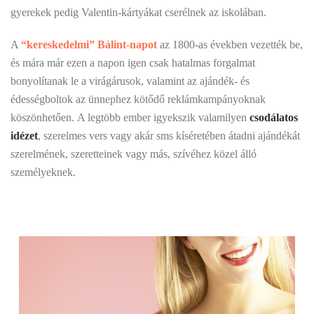
gyerekek pedig Valentin-kártyákat cserélnek az iskolában.
A
“kereskedelmi” Bálint-napot
az 1800-as években vezették be,
és mára már ezen a napon igen csak hatalmas forgalmat
bonyolítanak le a virágárusok, valamint az ajándék- és
édességboltok az ünnephez kötődő reklámkampányoknak
köszönhetően. A legtöbb ember igyekszik valamilyen
csodálatos
idézet
, szerelmes vers vagy akár sms kíséretében átadni ajándékát
szerelmének, szeretteinek vagy más, szívéhez közel álló
személyeknek.