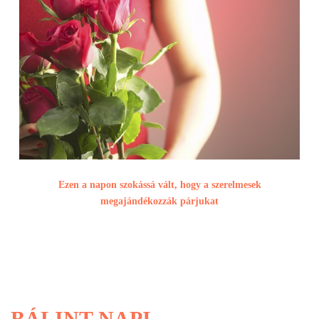
Ezen a napon szokássá vált, hogy a szerelmesek
megajándékozzák párjukat
BÁLINT NAPI