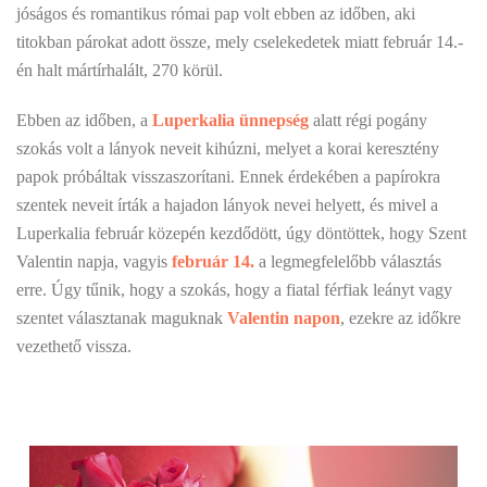
jóságos és romantikus római pap volt ebben az időben, aki
titokban párokat adott össze, mely cselekedetek miatt február 14.-
én halt mártírhalált, 270 körül.
Ebben az időben, a
Luperkalia ünnepség
alatt régi pogány
szokás volt a lányok neveit kihúzni, melyet a korai keresztény
papok próbáltak visszaszorítani. Ennek érdekében a papírokra
szentek neveit írták a hajadon lányok nevei helyett, és mivel a
Luperkalia február közepén kezdődött, úgy döntöttek, hogy Szent
Valentin napja, vagyis
február 14.
a legmegfelelőbb választás
erre. Úgy tűnik, hogy a szokás, hogy a fiatal férfiak leányt vagy
szentet választanak maguknak
Valentin napon
, ezekre az időkre
vezethető vissza.