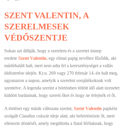
SZENT VALENTIN, A
SZERELMESEK
VÉDŐSZENTJE
Sokan
azt állítják, hogy a szerelem és a szeretet ünnep
eredete
Szent Valentin,
egy római papig nevéhez fűződik, aki
mártírhalált halt, mert nem adta fel a kereszténységet a vallás
üldöztetése idején. Kr.u. 269 vagy 270 február 14.-én halt meg,
ugyanazon a napon, amelyik a szerelmi sorsjátékoknak volt
szentelve. A legenda szerint a börtönben töltött idő alatt üzenetet
küldött barátainak, hogy szereti őket és hogy ne felejtsék el őt.
A történet egy másik változata szerint,
Szent Valentin
papként
szolgált Claudius császár ideje alatt, aki bebörtönözte őt, mert
ellenezte döntését, amely megtiltotta a fiatal férfiaknak, hogy