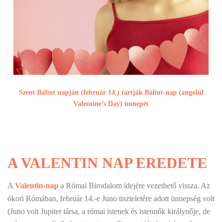
Szent Bálint napján (február 14.) tartják Bálint-nap (angolul
Valentine’s Day) ünnepét
A VALENTIN NAP EREDETE
A
Valentin-nap
a Római Birodalom idejére vezethető vissza. Az
ókori Rómában, február 14.-e Juno tiszteletére adott ünnepség volt
(Juno volt Jupiter társa, a római istenek és istennők királynője, de