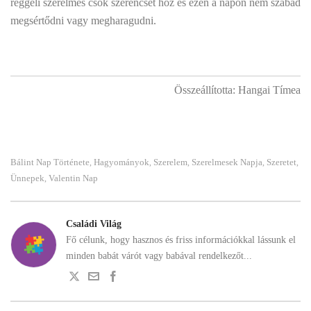
reggeli szerelmes csók szerencsét hoz és ezen a napon nem szabad
megsértődni vagy megharagudni.
Összeállította: Hangai Tímea
Bálint Nap Története
Hagyományok
Szerelem
Szerelmesek Napja
Szeretet
,
,
,
,
,
Ünnepek
Valentin Nap
,
Családi Világ
Fő célunk, hogy hasznos és friss információkkal lássunk el
minden babát várót vagy babával rendelkezőt...