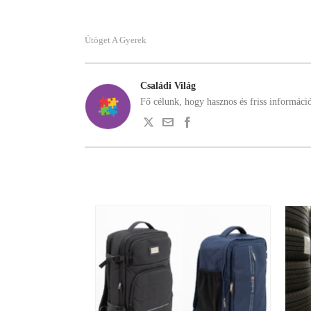
Ütöget A Gyerek
Családi Világ
Fő célunk, hogy hasznos és friss informáci