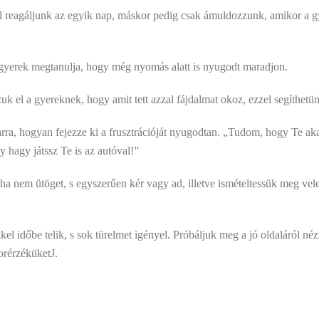
l reagáljunk az egyik nap, máskor pedig csak ámuldozzunk, amikor a g
gyerek megtanulja, hogy még nyomás alatt is nyugodt maradjon.
 el a gyereknek, hogy amit tett azzal fájdalmat okoz, ezzel segíthetü
t arra, hogyan fejezze ki a frusztrációját nyugodtan. „Tudom, hogy Te a
hagy játssz Te is az autóval!”
a nem ütöget, s egyszerűen kér vagy ad, illetve ismételtessük meg vele 
el időbe telik, s sok türelmet igényel. Próbáljuk meg a jó oldaláról nézn
orérzéküketJ.