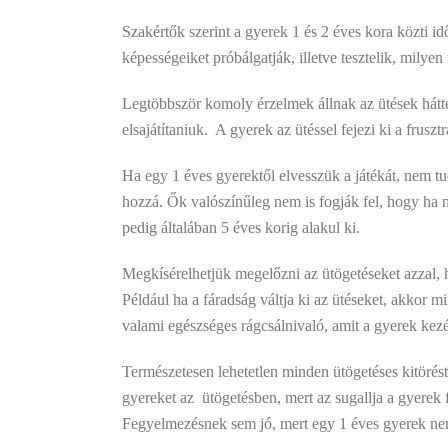
Szakértők szerint a gyerek 1 és 2 éves kora közti id
képességeiket próbálgatják, illetve tesztelik, milyen 
Legtöbbször komoly érzelmek állnak az ütések hátter
elsajátítaniuk. A gyerek az ütéssel fejezi ki a fruszt
Ha egy 1 éves gyerektől elvesszük a játékát, nem tu
hozzá. Ők valószínűleg nem is fogják fel, hogy ha m
pedig általában 5 éves korig alakul ki.
Megkísérelhetjük megelőzni az ütögetéseket azzal, 
Például ha a fáradság váltja ki az ütéseket, akkor m
valami egészséges rágcsálnivaló, amit a gyerek ke
Természetesen lehetetlen minden ütögetéses kitörést 
gyereket az ütögetésben, mert az sugallja a gyerek 
Fegyelmezésnek sem jó, mert egy 1 éves gyerek nem 