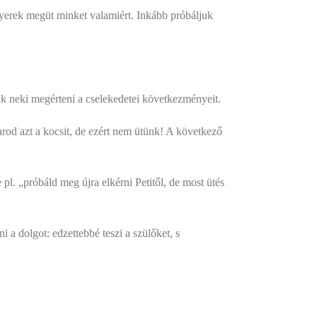
yerek megüt minket valamiért. Inkább próbáljuk
nk neki megérteni a cselekedetei következményeit.
karod azt a kocsit, de ezért nem ütünk! A következő
pl. „próbáld meg újra elkérni Petitől, de most ütés
i a dolgot: edzettebbé teszi a szülőket, s