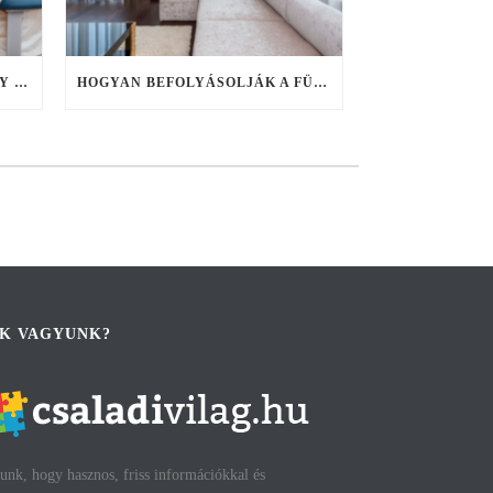
FOGHIÁNY KONTRA IDŐHIÁNY – FIX FOGSOR AKÁR EGY NAP ALATT, HA NINCS IDŐ ELHÚZÓDÓ KEZELÉSEKRE
HOGYAN BEFOLYÁSOLJÁK A FÜGGÖNYÖK A SZOBA HANGULATÁT?
IK VAGYUNK?
unk, hogy hasznos, friss információkkal és