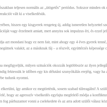
őszakban teljesen normális az „ütögetős” periódus. Sokszor minden ok nél
reakciót vált ki a viselkedésük.
ében, hiszen egy kisgyerek rengeteg új, addig ismeretlen helyzettel sze
rációját vagy érzelmeit amiatt, mert annyira sok impulzus éri, és ezzel je
dja azt mondani hogy ez nem fair, mint ahogy egy 4 éves gyerek tenné, 
egütnek valakit, az a másiknak fáj – a részvét, együttérzés képessége c
ha megfigyeljük, milyen szituációk okozzák legtöbbször az ilyen jelleg
indig fektessük le időben egy kis délutáni szunyókálás erejéig, vagy ha
zébe tudunk nyomni.
elkerülni, így amikor ez megtörténik, sosem szabad túlreagálni! A szülő 
felé, hogy az agresszív viselkedés egyfajta megfelelő módja a konflikt
fog párhuzamot vonni a cselekedete és az arra adott szülői válasz köz