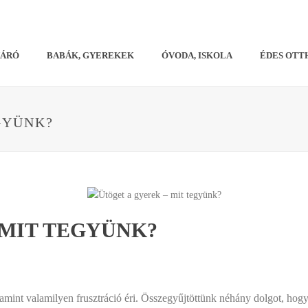
VÁRÓ
BABÁK, GYEREKEK
ÓVODA, ISKOLA
ÉDES OTT
GYÜNK?
 MIT TEGYÜNK?
amint valamilyen frusztráció éri. Összegyűjtöttünk néhány dolgot, hogy