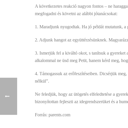
A következetes reakció nagyon fontos – ne haragga
megfogadni és követni az alábbi jótanácsokat:
1. Maradjunk nyugodtak. Ha jó példát mutatunk, a 
2. Adjunk hangot az együttérzésünknek. Magyarázzuk
3. Ismerjük fel a kiváltó okot, s tanítsuk a gyereke
alkalommal ne üsd meg Petit, hanem kérd meg, hogy 
4. Támogassuk az erőfeszítéseiben. Dicsérjük meg, h
nélkül”.
Ne feledjük, hogy az ütögetés elfeledtetése a gyerekk
bizonyítottan fejleszti az idegrendszerüket és a hum
Forrás: parents.com