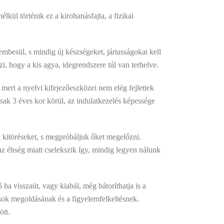
kül történik ez a kirohanásfajta, a fizikai
mbesül, s mindig új készségeket, jártasságokat kell
lzi, hogy a kis agya, idegrendszere túl van terhelve.
mert a nyelvi kifejezőeszközei nem elég fejlettek
sak 3 éves kor körül, az indulatkezelés képessége
ű kitöréseket, s megpróbáljuk őket megelőzni.
 az éhség miatt cselekszik így, mindig legyen nálunk
ha visszaüt, vagy kiabál, még bátoríthatja is a
usok megoldásának és a figyelemfelkeltésnek.
ött.