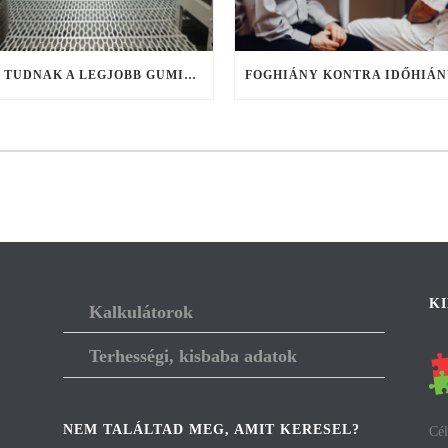
MIT TUDNAK A LEGJOBB GUMIKERESŐ WEBSHOPOK, ÉS MIRE FIGYELJ KERESÉS KÖZBEN?
K
Kalkulátorok
Terhességi, kisbaba adatok
NEM TALÁLTAD MEG, AMIT KERESEL?
Cél